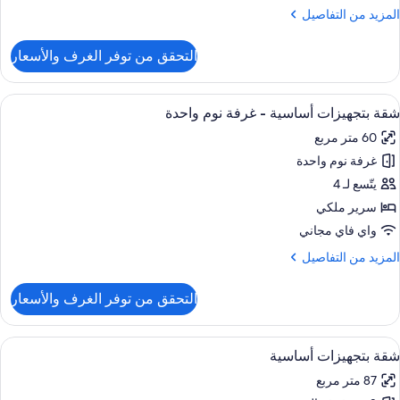
لمزيد
المزيد من التفاصيل
رير
ن
لكي
لتفاصيل
التحقق من توفر الغرف والأسعار
ن
ع
قة
ريكة
ستديو
ستعراض
أغطية فراش متميزة وخزنة داخل الغرفة و
رير
11
تجهيزات
شقة بتجهيزات أساسية - غرفة نوم واحدة
ميع
ساسية
60 متر مربع
ور
رير
غرفة نوم واحدة
قة
لكي
تجهيزات
يتّسع لـ 4
ع
ساسية
ريكة
سرير ملكي
رير
واي فاي مجاني
رفة
لمزيد
المزيد من التفاصيل
وم
ن
احدة
لتفاصيل
التحقق من توفر الغرف والأسعار
ن
قة
تجهيزات
ستعراض
أغطية فراش متميزة وخزنة داخل الغرفة و
11
ساسية
شقة بتجهيزات أساسية
ميع
87 متر مربع
رفة
ور