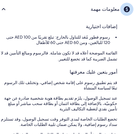
معلومات مهمة
إضافات اختيارية
رسوم فطور مُعَد للتناول بالخارج: تبلغ تقريبًا من AED 100 حتى
120 للبالغين، ومن AED 60 حتى 60 للأطفال
القائمة الموضحة أعلاه قد لا تكون شاملة. فالرسوم ومبالغ التأمين قد لا
تشمل الضريبة كما قد تخضع للتغيير.
أمور يتعين عليك معرفتها
قد يتم تطبيق رسوم على إقامة شخص إضافي، وتختلف تلك الرسوم
تبعًا لسياسة المنشأة
عند تسجيل الوصول، يلزَم تقديم بطاقة هوية شخصية صادرة عن جهة
حكوميّة، بالإضافة إلى بطاقة ائتمان أو بطاقة سحب مباشر أو مبلغ
تأمين نقدي لتغطية التكاليف النثرية
تخضع الطلبات الخاصة لمدى التوفر وقت تسجيل الوصول، وقد تستلزم
سداد رسوم إضافية، ولا يمكن ضمان تلبية الطلبات الخاصة.