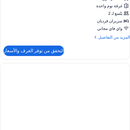
ور
وم
غرفة نوم واحدة
قة
ريحة
يتّسع لـ 2
شرفة
سريران فرديان
رفة
واي فاي مجاني
وم
لمزيد
المزيد من التفاصيل
احدة
ن
لتفاصيل
التحقق من توفر الغرف والأسعار
ن
قة
ريحة
رفة
وم
احدة