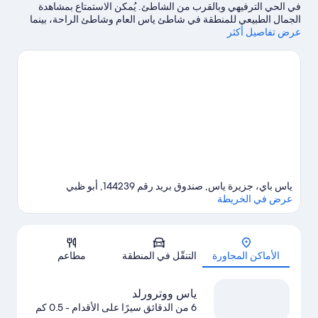
في الحي الترفيهي وبالقرب من الشاطئ. يُمكن الاستمتاع بمشاهدة
الجمال الطبيعي للمنطقة في شاطئ ياس العام وشاطئ الراحة، بينما
عرض تفاصيل أكثر
يُعد كل من ياس ووترورلد والمدينة الترفيهية عالم وورنر براذرز أبوظبي
من مناطق الجذب الشهيرة في المنطقة.شاهد حدثًا أو مبارة في حلبة
مرسى ياس، واستمتع بقضاء بعض الوقت في أحد أهم معالم الجذب وهو
عالم فيراري.
تفضل بزيارة أدلتنا للسفر إلى أبوظبي
ياس باي، جزيرة ياس, صندوق بريد رقم 144239, أبو ظبي
عرض في الخريطة
الخريطة
الأماكن المجاورة
التنقّل في المنطقة
مطاعم
ياس ووترورلد
6 من الدقائق سيرًا على الأقدام
- 0.5 كم