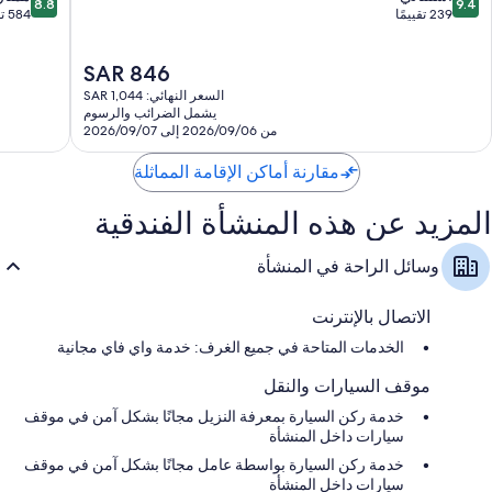
8.8
9.4
من
من
باي
239 تقييمًا
584 تقييمًا
دواليب/خزائن ملابس، ومطابخ، وثلاجات بحجم صغير
10،
10،
هيلتون
استثنائي،
ممتاز،
ﺠﺯﻴﺭﺓ
السعر
SAR 846
584
239
ﻴﺎﺱ
الحالي
تقييمًا
تقييمًا
السعر النهائي: SAR 1,044
هو
يشمل الضرائب والرسوم
SAR
من 2026/09/06 إلى 2026/09/07
846
مقارنة أماكن الإقامة المماثلة
المزيد عن هذه المنشأة الفندقية
وسائل الراحة في المنشأة
الاتصال بالإنترنت
الخدمات المتاحة في جميع الغرف: خدمة واي فاي مجانية
موقف السيارات والنقل
خدمة ركن السيارة بمعرفة النزيل مجانًا بشكل آمن في موقف
سيارات داخل المنشأة
خدمة ركن السيارة بواسطة عامل مجانًا بشكل آمن في موقف
سيارات داخل المنشأة