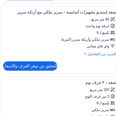
قة
يلوكس
ستعراض
أغطية فراش متميزة وخزنة داخل الغرفة و
8
شقة إستديو بتجهيزات أساسية - سرير ملكي مع أريكة سرير
ميع
رير
42 متر مربع
لكي
ور
غرفة نوم واحدة
قة
شرفة
ستديو
يتّسع لـ 5
تجهيزات
سرير ملكي‫‬ وأريكة سرير (كبيرة)
ساسية
واي فاي مجاني
لمزيد
المزيد من التفاصيل
رير
ن
لكي
لتفاصيل
التحقق من توفر الغرف والأسعار
ن
ع
قة
ريكة
ستديو
ستعراض
أغطية فراش متميزة وخزنة داخل الغرفة و
رير
8
تجهيزات
شقة - ٣ غرف نوم
ميع
ساسية
120 متر مربع
ور
رير
3 من غرف النوم
قة
لكي
يتّسع لـ 8
ع
ريكة
سرير ملكي
رير
رف