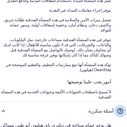
تقبل هذه المنشأة السداد باستخدام البطاقات المدينة والدفع النقدي
يتوفر إجراء معاملات السداد غير النقدية
تشمل ميزات الأمن والسلامة في هذه المنشأة الفندقية طفّاية حريق،
وكاشف دخان، ونظام أمان، وحقيبة إسعافات أولية، وسور حماية
للنوافذ
تتوفر في هذه المنشأة الفندقية مساحات خارجية، مثل البلكونات،
والباحات، والشرفات، التي قد لا تكون مناسبة للأطفال؛ إذا كانت لديك
أي مخاوف بشأن ذلك، نُوصيك بالتواصل مع المنشأة الفندقية قبل
وصولك للتأكد مما إذا كان بإمكانها توفير غرفة مناسبة لك
تؤكد هذه المنشأة أنها تتبع ممارسات التنظيف والتعقيم الموضحة في
CleanStay (هيلتون).
أمور يجب علينا توضيحها
لا يُسمح باصطحاب الحيوانات الأليفة وحيوانات الخدمة في هذه المنشأة
الفندقية
أسئلة متكررة
هل يوجد حمام سباحة في دبلتري باي هيلتون أبو ظبي مساكن