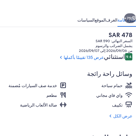
بي
ساكن
ابق
التالي
زيرة
75+
نظرة عامة
الغرف
الموقع
السياسات
اس
السعر
SAR 478
الحالي
السعر النهائي: SAR 590
هو
يشمل الضرائب والرسوم
SAR
من 2026/09/06 إلى 2026/09/07
478
التقييمات
استثنائي
9.4
عرض 135 تقييمًا بأكملها
9.4 من 10
وسائل راحة رائجة
حمّام سباحة خارجي، كبائن مجانية، مظلات 
حمام سباحة
خدمة صف السيارات مُضمنة
واي فاي مجاني
مطعم
تكييف
صالة الألعاب الرياضية
عرض الكل