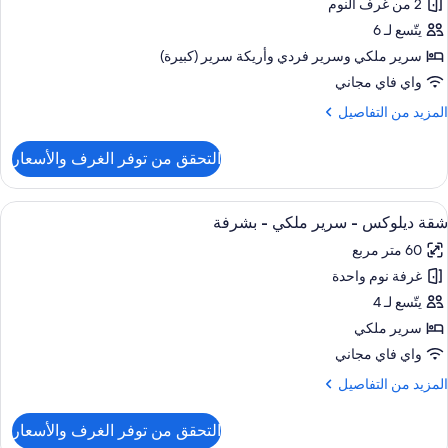
وم
2 من غرف النوم
قة
احدة
تجهيزات
يتّسع لـ 6
ساسية
سرير ملكي‫‬ وسرير فردي‫‬ وأريكة سرير (كبيرة)
واي فاي مجاني
لمزيد
المزيد من التفاصيل
ن
لتفاصيل
التحقق من توفر الغرف والأسعار
ن
قة
تجهيزات
ستعراض
أغطية فراش متميزة وخزنة داخل الغرفة و
5
ساسية
شقة ديلوكس - سرير ملكي - بشرفة
ميع
60 متر مربع
ور
غرفة نوم واحدة
قة
يلوكس
يتّسع لـ 4
سرير ملكي
رير
واي فاي مجاني
لكي
لمزيد
المزيد من التفاصيل
ن
شرفة
لتفاصيل
التحقق من توفر الغرف والأسعار
ن