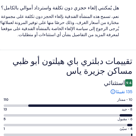
هل يُمكنني إلغاء حجزي دون تكلفة واسترداد أموالي بالكامل؟
نعم، تسمح هذه المنشأة الفندقية بإلغاء الحجز دون تكلفة على مجموعة
مختارة من أسعار الغرف، وذلك حرصًا منها على توفير المرونة لعملائها!
يُرجى الرجوع إلى سياسة الإلغاء الخاصة بالمنشأة الفندقية على موقعنا
لمعرفة المزيد من التفاصيل بشأن أي استثناءات أو متطلبات.
التقييمات
تقييمات ⁦دبلتري باي هيلتون أبو ظبي
مساكن جزيرة ياس⁩
استثنائي
9.4
135 تقييمًا
درجة
10 - ممتاز
110
التصنيف
درجة
8 - جيد
13
10
التصنيف
-
درجة
6 - مقبول
5
8
ممتاز.
التصنيف
-
درجة
4 - سيّئ
1
110
6
جيد.
التصنيف