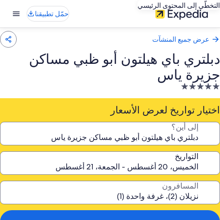
التخطّي إلى المحتوى الرئيسي
حمّل تطبيقنا
عرض جميع المنشآت
دبلتري باي هيلتون أبو ظبي مساكن
جزيرة ياس
نشأة
ندقية
صنفة
اختيار تواريخ لعرض الأسعار
ـ
إلى أين؟
5.
جوم
التواريخ
المسافرون