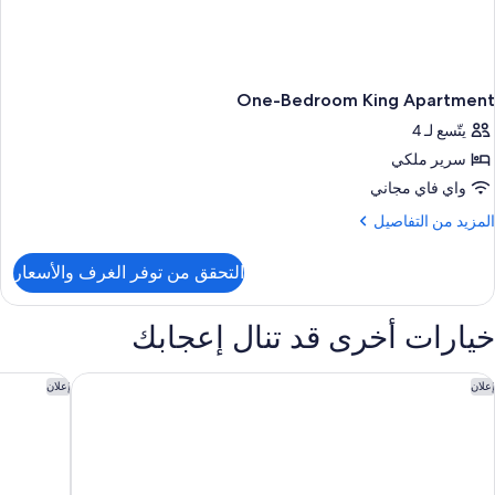
One-Bedroom King Apartment
يتّسع لـ 4
سرير ملكي
واي فاي مجاني
لمزيد
المزيد من التفاصيل
ن
لتفاصيل
التحقق من توفر الغرف والأسعار
ن
One
Bedroo
خيارات أخرى قد تنال إعجابك
Kin
Apartmen
راند ميلينيوم الوحدة
فندق باب 
إعلان
إعلان