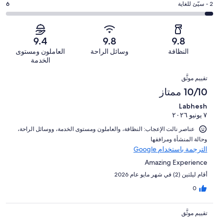
من
-
درجة
2 - سيّئ للغاية
6
13
4
أصل
مقبول.
التصنيف
من
-
135
5
2
أصل
سيّئ.
من
من
-
135
9.4
9.8
9.8
1
تقييمات
أصل
سيّئ
من
من
النظافة
وسائل الراحة
العاملون ومستوى
النزلاء
135
للغاية.
تقييمات
أصل
الخدمة
من
6
النزلاء
135
التقييمات
تقييمات
من
تقييم موثَّق
من
النزلاء
أصل
10/10 ممتاز
تقييمات
135
النزلاء
Labhesh
من
٧ يونيو ٢٠٢٦
تقييمات
النزلاء
عناصر نالت الإعجاب: ⁦النظافة⁩، و⁦العاملون ومستوى الخدمة⁩، و⁦وسائل الراحة⁩،
و⁦حالة المنشأة ومرافقها⁩
الترجمة باستخدام Google
Amazing Experience
أقام ليلتين (2) في شهر مايو عام 2026
0
تقييم موثَّق