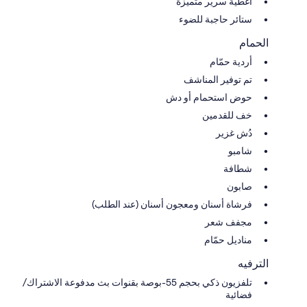
أغطية سرير متميزة
ستائر حاجبة للضوء
الحمام
أردية حمّام
تم توفير المناشف
حوض استحمام أو دش
خف للقدمين
دُش غزير
شامبو
شطافة
صابون
فرشاة أسنان ومعجون أسنان (عند الطلب)
مجفف شعر
مناديل حمّام
الترفيه
تلفزيون ذكي بحجم 55-بوصة بقنوات بث مدفوعة الاشتراك/
فضائية