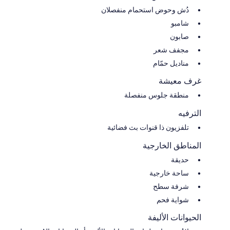
دُش وحوض استحمام منفصلان
شامبو
صابون
مجفف شعر
مناديل حمّام
غرف معيشة
منطقة جلوس منفصلة
الترفيه
تلفزيون ذا قنوات بث فضائية
المناطق الخارجية
حديقة
ساحة خارجية
شرفة سطح
شواية فحم
الحيوانات الأليفة