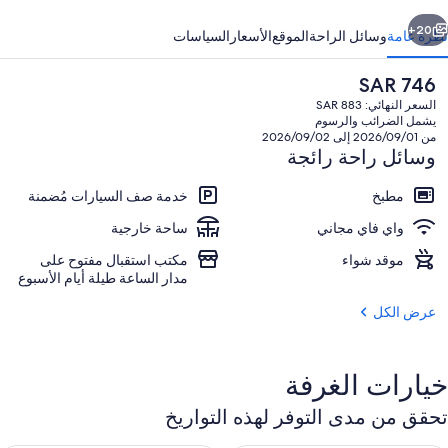
ابق
التالي
20+
نظرة عامة
وسائل الراحة
الموقع
الأسعار
السياسات
السعر
SAR 746
الحالي
السعر النهائي: SAR 883
هو
يشمل الضرائب والرسوم
SAR
من 2026/09/01 إلى 2026/09/02
746
وسائل راحة رائجة
مطبخ
خدمة صف السيارات مُضمنة
واي فاي مجاني
ساحة خارجية
المنشأة من الخارج
موقد شواء
مكتب استقبال مفتوح على
مدار الساعة طيلة أيام الأسبوع
عرض الكل
خيارات الغرفة
تحقق من مدى التوفر لهذه التواريخ