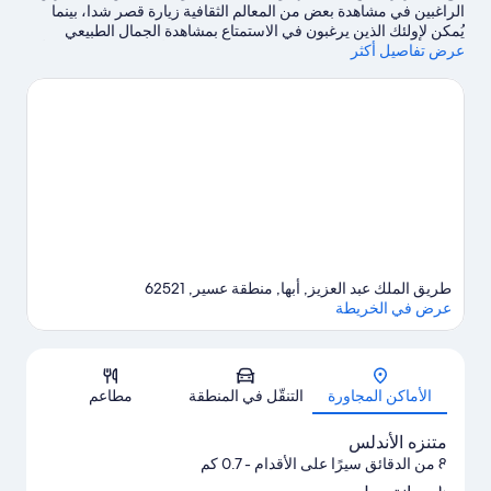
لحديقة
الراغبين في مشاهدة بعض من المعالم الثقافية زيارة قصر شدا، بينما
يُمكن لإولئك الذين يرغبون في الاستمتاع بمشاهدة الجمال الطبيعي
عرض تفاصيل أكثر
للمنطقة استكشاف متنزه الأندلس ومتنزه حديقة أبو خيال.شاهد حدثًا أو
مبارة في ملعب أبها الثقافي، واستمتع بقضاء بعض الوقت في أحد أهم
معالم الجذب وهو ملاهي قصر أبها.
تفضل بزيارة أدلتنا للسفر إلى أبها
طريق الملك عبد العزيز, أبها, منطقة عسير, 62521
عرض في الخريطة
الخريطة
الأماكن المجاورة
التنقّل في المنطقة
مطاعم
متنزه الأندلس
8 من الدقائق سيرًا على الأقدام
- 0.7 كم