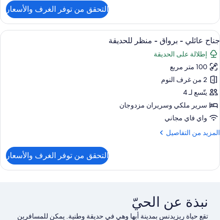
لتفاصيل
التحقق من توفر الغرف والأسعار
ن
ناح
ونيور
ستعراض
تجهيزات عازلة للصوت وواي فاي مجانًا
8
جناح عائلي - برواق - منظر للحديقة
ميع
رواق
إطلالة على الحديقة
ور
نظر
100 متر مربع
ناح
لحديقة
ائلي
2 من غرف النوم
يتّسع لـ 4
رواق
سرير ملكي‫‬ وسريران مزدوجان
واي فاي مجاني
نظر
لمزيد
المزيد من التفاصيل
لحديقة
ن
لتفاصيل
التحقق من توفر الغرف والأسعار
ن
ناح
ائلي
رواق
نبذة عن الحيّ
نظر
تقع حياة ريزيدنس بمدينة أبها وهي في حديقة وطنية. يمكن للمسافرين