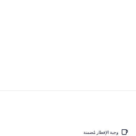
واي فاي مجانًا
الردهة
وجبة الإفطار مُضمنة