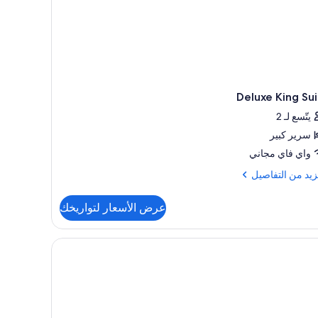
Deluxe King Su
يتّسع لـ 2
سرير كبير
واي فاي مجاني
زيد
زيد من التفاصيل
فاصيل
عرض الأسعار لتواريخك
Del
K
Su