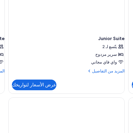
ite
Junior Suite
يتّسع لـ 2
سرير مزدوج
واي فاي مجاني
المزيد
الم
المزيد من التفاصيل
الم
من
من
التفاصيل
الت
عرض الأسعار لتواريخك
عن
عن
ing
Junior
ite
Suite