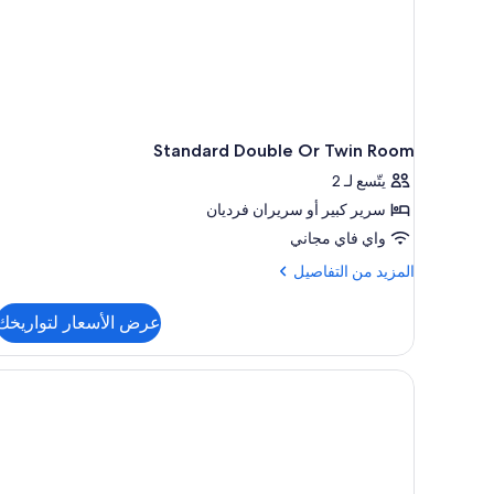
Standard Double Or Twin Room
يتّسع لـ 2
سرير كبير‫‬ أو سريران فرديان
واي فاي مجاني
المزيد
المزيد من التفاصيل
من
التفاصيل
عرض الأسعار لتواريخك
عن
Standard
Double
Or
Twin
Room