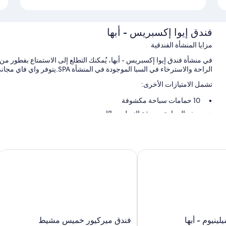
فندق إيوا إكسبريس - أبها
مزايا المنشأة الفندقية
في منشأة فندق إيوا إكسبريس - أبها، يُمكنك التطلع إلى الاستمتاع بفطور من
الراحة والاسترخاء في السبا الموجودة في المنشأة SPA.يتوفر واي فاي مجاني داخل الغرفة لكل النزلاء، بجانب حديقة ومرافق غسل الملابس.
تشمل الامتيازات الأخرى:
10 حمامات سباحة مكشوفة
صف السيارة بمعرفة النزيل مجانًا
تخزين الأمتعة، وطاولة بلياردو، ومكتب استقبال مفتوح 24 ساعة
سمات الغرفة
يوم - أبها
فندق ميركيور خميس مشيط
تقدم جميع الغرف الـ 171 وسائل راحة مثل أرواب حمام، إلى جانب وسائل راحة مثل إنترنت لاسلكي مجاناً.
تشمل وسائل الراحة الأخرى:
تلفزيونات مزودة بقنوات فضائية
فندق
ينيوم - أبها
فندق ميركيور خميس مشيط