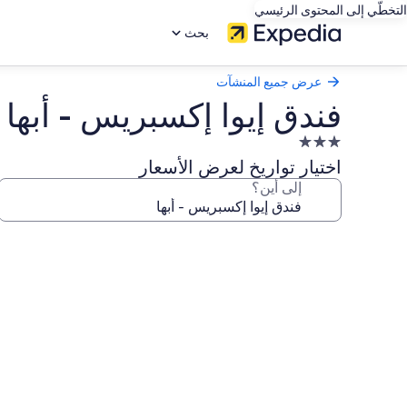
التخطّي إلى المحتوى الرئيسي
بحث
عرض جميع المنشآت
فندق إيوا إكسبريس - أبها
منشأة
فندقية
اختيار تواريخ لعرض الأسعار
مصنفة
إلى أين؟
بـ
3.0
معرض
نجوم
صور
فندق
إيوا
إكسبريس
-
أبها