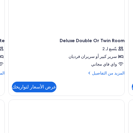
ite
Deluxe Double Or Twin Room
يتّسع لـ 2
سرير كبير‫‬ أو سريران فرديان
واي فاي مجاني
المزيد
الم
المزيد من التفاصيل
الم
من
من
التفاصيل
الت
عرض الأسعار لتواريخك
عن
عن
uxe
Deluxe
ing
Double
ite
Or
Twin
Room