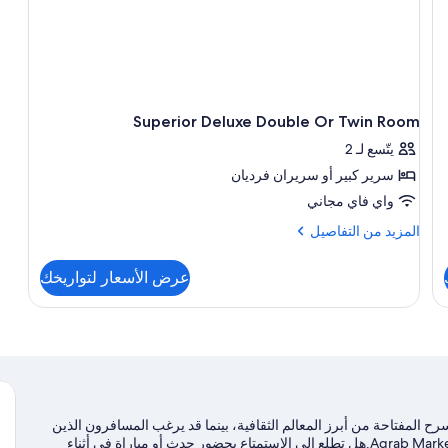
Superior Deluxe Double Or Twin Room
يتّسع لـ 2
سرير كبير‫‬ أو سريران فرديان
واي فاي مجاني
المزيد
المزيد من التفاصيل
من
التفاصيل
عرض الأسعار لتواريخك
عن
Superior
Deluxe
Double
Or
Twin
Room
رح المفتاحة من أبرز المعالم الثقافية، بينما قد يرغب المسافرون الذين
يتطلعون إلى التسوق في زيارة كل من سوق الثلاثاء التقليدي وAgrab Market.هل تطلع إلى الاستمتاع بحضور حدث أو مباراة في أثناء