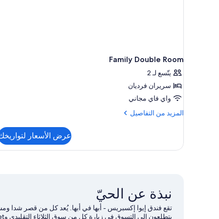
Family Double Room
يتّسع لـ 2
سريران فرديان
واي فاي مجاني
المزيد
المزيد من التفاصيل
من
التفاصيل
عرض الأسعار لتواريخك
عن
Family
Double
Room
نبذة عن الحيّ
تقع فندق إيوا إكسبريس - أبها في أبها. يُعد كل من قصر شدا ومس