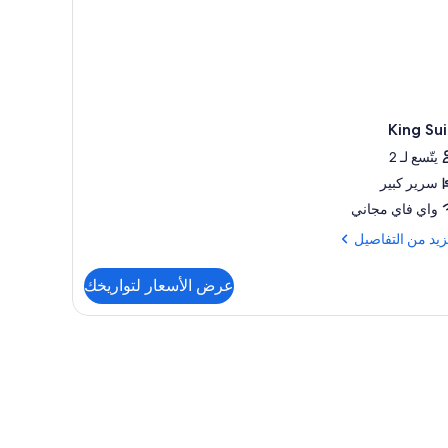
King Su
يتّسع لـ 2
سرير كبير
واي فاي مجاني
زيد
زيد من التفاصيل
فاصيل
عرض الأسعار لتواريخك
K
Su