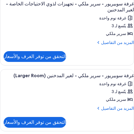
ستعراض
8
دة
غرفة سوبيريور - سرير ملكي - تجهيزات لذوي الاحتياجات الخاصة -
ميع
سرّة
مطبخ
لغير المدخنين
ور
(Living
غرفة نوم واحدة
غير
رفة
Room
لمدخنين
يتّسع لـ 3
وبيريور
سرير ملكي
مطبخ
(Living
رير
لمزيد
المزيد من التفاصيل
Room
ن
لكي
لتفاصيل
التحقق من توفر الغرف والأسعار
ن
جهيزات
رفة
ذوي
وبيريور
ستعراض
مكواة/لوح كي
7
لاحتياجات
غرفة سوبيريور - سرير ملكي - لغير المدخنين (Larger Room)
ميع
رير
لخاصة
غرفة نوم واحدة
لكي
ور
يتّسع لـ 3
رفة
غير
جهيزات
وبيريور
سرير ملكي
ذوي
لمدخنين
لاحتياجات
لمزيد
المزيد من التفاصيل
لخاصة
رير
ن
لتفاصيل
لكي
التحقق من توفر الغرف والأسعار
غير
ن
لمدخنين
رفة