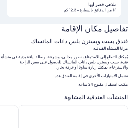
ملاهي قصر أبها
13 من الدقائق بالسيارة
- 12.3 كم
تفاصيل مكان الإقامة
فندق بست ويسترن بلس دانات المانساك
مزايا المنشأة الفندقية
يُمكنك التطلع إلى الاستمتاع بفطور مجاني، وشرفة، وصالة لياقة بدنية في منشأة
فندق بست ويسترن بلس دانات المانساك.للحصول على بعض الراحة
والاسترخاء، يمكنك زيارة ساونا أو غرفة بخار.
تشمل الامتيازات الأخرى في إقامة الفندق هذه:
مكتب استقبال مفتوح 24 ساعة
سمات الغرفة
المنشآت الفندقية المشابهة
توفر جميع الغرف الـ 82 وسائل راحة مثل تكييف وأرواب حمام.
يتادينز أبها
فنادق بيات