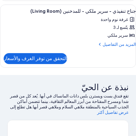
لمدخنين
وبيريور
ستعراض
مكواة/لوح كي
4
(Larger
جناح تنفيذي - سرير ملكي - للمدخنين (Living Room)
ميع
ريران
Room
غرفة نوم واحدة
ور
رديان
نفصلان
يتّسع لـ 3
ناح
نفيذي
سرير ملكي
لمدخنين
(Larger
لمزيد
المزيد من التفاصيل
Room
رير
ن
لتفاصيل
لكي
التحقق من توفر الغرف والأسعار
ن
ناح
لمدخنين
نفيذي
(Living
رير
Room
نبذة عن الحيّ
لكي
تقع فندق بست ويسترن بلس دانات المانساك في أبها. يُعد كل من قصر
لمدخنين
شدا ومسرح المفتاحة من أبرز المعالم الثقافية، بينما تتضمن أماكن
(Living
الجذب السياحية بالمنطقة ملاهي السلام وملاهي قصر أبها.هل تطلع إلى
Room
عرض تفاصيل أكثر
الاستمتاع بحضور حدث أو مباراة في أثناء تواجدك في المدينة؟ احظ
بمشاهدة ما يُحدث في ملعب أبها الثقافي أو استاد الأمير سلطان بن عبد
العزيز.
تفضل بزيارة أدلتنا للسفر إلى أبها