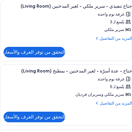
ستعراض
مكواة/لوح كي
4
لمدخنين
جناح تنفيذي - سرير ملكي - لغير المدخنين (Living Room)
ميع
ريران
(Larger
غرفة نوم واحدة
ور
رديان
Room
نفصلان
يتّسع لـ 3
ناح
نفيذي
سرير ملكي
غير
لمدخنين
لمزيد
المزيد من التفاصيل
(Larger
رير
ن
Room
لتفاصيل
لكي
التحقق من توفر الغرف والأسعار
ن
ناح
غير
نفيذي
ستعراض
مكواة/لوح كي
8
لمدخنين
جناح - عدة أسرّة - لغير المدخنين - بمطبخ (Living Room)
ميع
رير
(Living
غرفة نوم واحدة
لكي
ور
Room
يتّسع لـ 5
ناح
غير
سرير ملكي‫‬ وسريران فرديان
لمدخنين
دة
(Living
لمزيد
المزيد من التفاصيل
Room
سرّة
ن
لتفاصيل
التحقق من توفر الغرف والأسعار
ن
غير
ناح
لمدخنين
مكواة/لوح كي