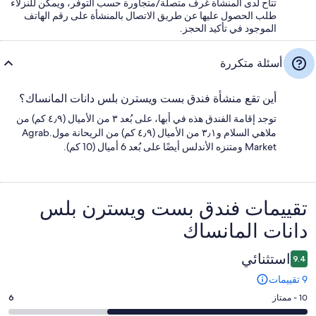
تتاح لدى المنشأة غرف متصلة/متجاورة حسب التوفر، ويمكن للنزلاء
طلب الحصول عليها عن طريق الاتصال بالمنشأة على رقم الهاتف
الموجود في تأكيد الحجز.
أسئلة متكررة
أين تقع منشأة فندق بست ويسترن بلس دانات المانساك؟
توجد إقامة الفندق هذه في أبها، على بُعد ٣ من الأميال (٤٫٩ كم) من
ملاهي السلام و٣٫١ من الأميال (٤٫٩ كم) من الريحانة مول.Agrab
Market ومتنزه الأندلس أيضًا على بُعد 6 أميال (10 كم).
التقييمات
تقييمات ⁦فندق بست ويسترن بلس
دانات المانساك⁩
استثنائي
9.4
9 تقييمات
درجة
10 - ممتاز
6
التصنيف