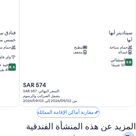
سيتادينز
فنادق
سيتادينز أبها
فنادق بي
أبها
بيات
أبها
خميس م
أبها
خميس
حمام سباحة
مطبخ
حمام سب
مشيط
غسالة
مجفف
واي فاي
9.8
استثنائي
9.8
8.4
جيد جد
من
32 تقييمًا
8.4
من
41 تقييمًا
10،
10،
استثنائي،
جيد
32
السعر
SAR 574
جدًا،
تقييمًا
الحالي
السعر النهائي: SAR 657
41
هو
يشمل الضرائب والرسوم
تقييمًا
SAR
من 2026/09/02 إلى 2026/09/03
574
مقارنة أماكن الإقامة المماثلة
المزيد عن هذه المنشأة الفندقية