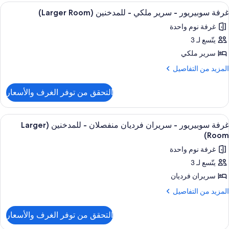
غير
وبيريور
ستعراض
مكواة/لوح كي
7
لمدخنين
غرفة سوبيريور - سرير ملكي - للمدخنين (Larger Room)
ميع
رير
(Larger
غرفة نوم واحدة
لكي
ور
Room
يتّسع لـ 3
رفة
غير
وبيريور
سرير ملكي
لمدخنين
(Larger
لمزيد
المزيد من التفاصيل
Room
رير
ن
لتفاصيل
لكي
التحقق من توفر الغرف والأسعار
ن
رفة
لمدخنين
وبيريور
ستعراض
مكواة/لوح كي
4
(Larger
غرفة سوبيريور - سريران فرديان منفصلان - للمدخنين (Larger
ميع
رير
Room
Room)
لكي
ور
غرفة نوم واحدة
رفة
لمدخنين
يتّسع لـ 3
وبيريور
(Larger
سريران فرديان
Room
ريران
لمزيد
المزيد من التفاصيل
ن
رديان
لتفاصيل
نفصلان
التحقق من توفر الغرف والأسعار
ن
رفة