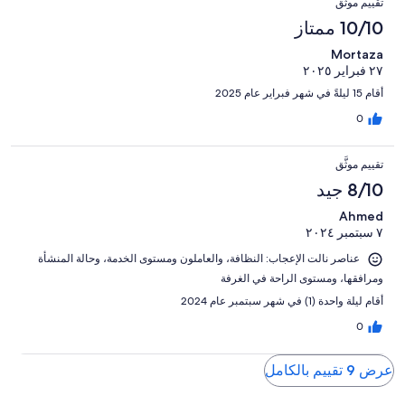
تقييم موثَّق
10/10 ممتاز
Mortaza
٢٧ فبراير ٢٠٢٥
أقام 15 ليلةً في شهر فبراير عام 2025
0
تقييم موثَّق
8/10 جيد
Ahmed
٧ سبتمبر ٢٠٢٤
عناصر نالت الإعجاب: ⁦النظافة⁩، و⁦العاملون ومستوى الخدمة⁩، و⁦حالة المنشأة
ومرافقها⁩، و⁦مستوى الراحة في الغرفة⁩
أقام ليلة واحدة (1) في شهر سبتمبر عام 2024
0
عرض 9 تقييم بالكامل