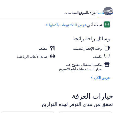
لمانساك
ابق
التالي
53+
نظرة عامة
الغرف
الموقع
السياسات
التقييمات
استثنائي
9.4
عرض الـ 9 تقييمات بأكملها
9.4 من 10
وسائل راحة رائجة
وجبة الإفطار مُضمنة
مطعم
تكييف
صالة الألعاب الرياضية
مكتب استقبال مفتوح على
وسائل الراحة في المنشأة
مدار الساعة طيلة أيام الأسبوع
عرض الكل
خيارات الغرفة
تحقق من مدى التوفر لهذه التواريخ