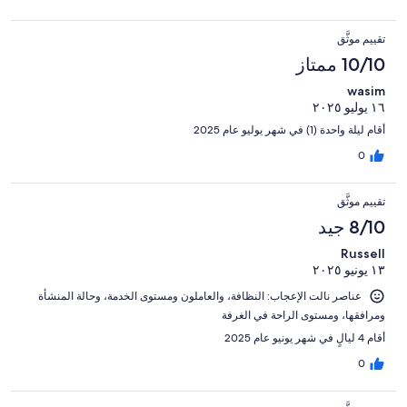
تقييم موثَّق
10/10 ممتاز
wasim
١٦ يوليو ٢٠٢٥
أقام ليلة واحدة (1) في شهر يوليو عام 2025
0
تقييم موثَّق
8/10 جيد
Russell
١٣ يونيو ٢٠٢٥
عناصر نالت الإعجاب: ⁦النظافة⁩، و⁦العاملون ومستوى الخدمة⁩، و⁦حالة المنشأة
ومرافقها⁩، و⁦مستوى الراحة في الغرفة⁩
أقام 4 ليالٍ في شهر يونيو عام 2025
0