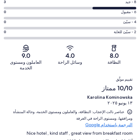
درجة
8 - جيد
3
10
التصنيف
-
درجة
6 - مقبول
0
8
ممتاز.
التصنيف
-
درجة
4 - سيّئ
0
6
6
جيد.
التصنيف
من
-
درجة
2 - سيّئ للغاية
0
3
4
أصل
مقبول.
التصنيف
من
-
9
0
2
أصل
سيّئ.
من
من
-
9
9.0
4.0
8.0
0
تقييمات
أصل
سيّئ
من
من
النظافة
وسائل الراحة
العاملون ومستوى
النزلاء
9
للغاية.
تقييمات
أصل
الخدمة
من
0
النزلاء
9
التقييمات
تقييمات
من
تقييم موثَّق
من
النزلاء
أصل
10/10 ممتاز
تقييمات
9
النزلاء
Karolina Kominowska
من
١٣ يونيو ٢٠٢٥
تقييمات
النزلاء
عناصر نالت الإعجاب: ⁦النظافة⁩، و⁦العاملون ومستوى الخدمة⁩، و⁦حالة المنشأة
ومرافقها⁩، و⁦مستوى الراحة في الغرفة⁩
الترجمة باستخدام Google
Nice hotel , kind staff , great view from breakfast room