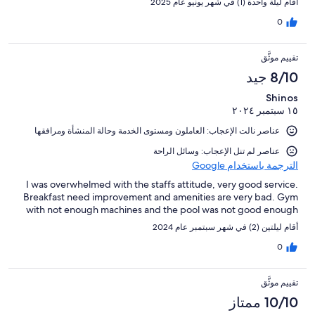
أقام ليلة واحدة (1) في شهر يونيو عام 2025
0
تقييم موثَّق
8/10 جيد
Shinos
١٥ سبتمبر ٢٠٢٤
عناصر نالت الإعجاب: ⁦العاملون ومستوى الخدمة⁩ و⁦حالة المنشأة ومرافقها⁩
عناصر لم تنل الإعجاب: وسائل الراحة
الترجمة باستخدام Google
I was overwhelmed with the staffs attitude, very good service.
Breakfast need improvement and amenities are very bad. Gym
with not enough machines and the pool was not good enough
أقام ليلتين (2) في شهر سبتمبر عام 2024
0
تقييم موثَّق
10/10 ممتاز