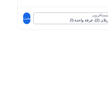
لمسافرون
بحث