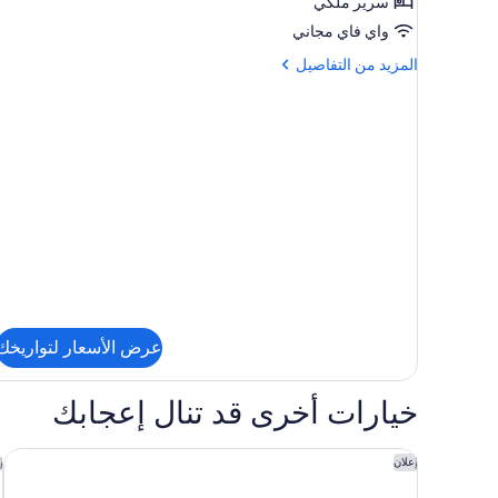
سرير ملكي
لغير
واي فاي مجاني
المدخنين
المزيد
المزيد من التفاصيل
من
التفاصيل
عن
غرفة
فردية
-
لغير
المدخنين
عرض الأسعار لتواريخك
خيارات أخرى قد تنال إعجابك
سبرنجهيل سويتس باي ماريوت ويست ميلبورن بالم باي
ه
إعلان
إ