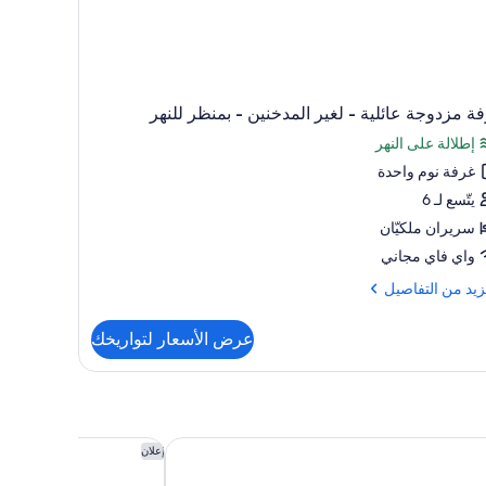
ة مزدوجة عائلية - لغير المدخنين - بمنظر للنهر
إطلالة على النهر
غرفة نوم واحدة
يتّسع لـ 6
سريران ملكيّان
واي فاي مجاني
زيد
زيد من التفاصيل
فاصيل
عرض الأسعار لتواريخك
ة
وجة
ية
ر
بورن وست
هوليداي إن إكسبرس آند
إعلان
دخنين