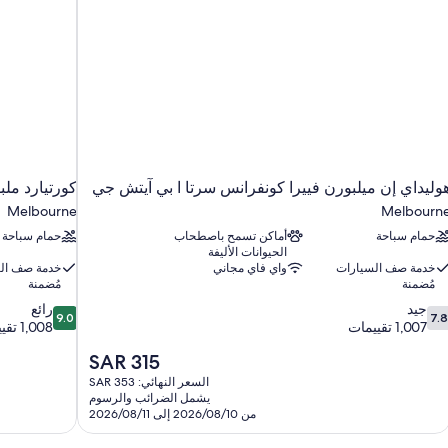
بمن
للنه
وليداي إن ميلبورن فييرا كونفرانس سرتا ا بي آيتش جي
كورتيارد مل
Melbourne
Melbourn
حمام سباحة
أماكن تسمح باصطحاب
حمام سباحة
الحيوانات الأليفة
خدمة صف السيارات
واي فاي مجاني
خدمة صف ال
مُضمنة
مُضمنة
9.0
7.
جيد
رائع
9.0
7.8
ن
من
1,007 تقييمات
1,008 تقييمات
10،
10،
السعر
SAR 315
يد،
رائع،
الحالي
1,008
1,00
السعر النهائي: SAR 353
هو
قييمات
تقييمات
يشمل الضرائب والرسوم
SAR
من 2026/08/10 إلى 2026/08/11
315