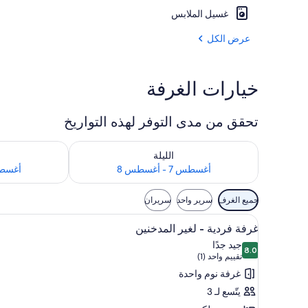
غسيل الملابس
منطقة الاستقبا
عرض الكل
خيارات الغرفة
تحقق من مدى التوفر لهذه التواريخ
تحقق من مدى التوفر لليلة للفترة أغسطس 7 - أغسطس 8
تحقق من مدى التوفر
الليلة
أغسطس 7 - أغسطس 8
أغسطس 8 - 
عوامل
جميع الغرف
سرير واحد
سريران
التصفية
استعراض
واي فاي مجانًا وملاءات أسرّة
المتاحة
6
غرفة فردية - لغير المدخنين
جميع
للغرف
جيد جدًا
8.0
صور
8.0 من 10
(تقييم
تقييم واحد (1)
غرفة
واحد
غرفة نوم واحدة
فردية
(1))
يتّسع لـ 3
-