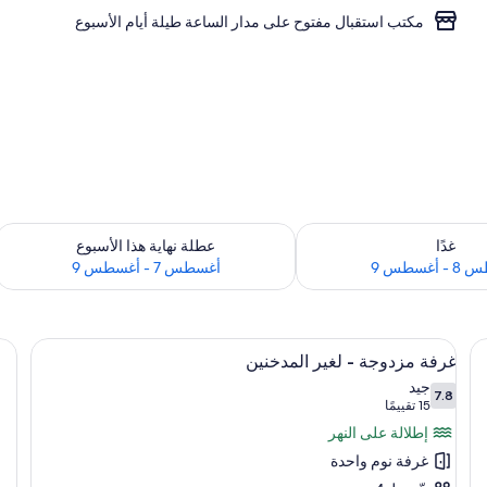
مكتب استقبال مفتوح على مدار الساعة طيلة أيام الأسبوع
ل
 لغد للفترة أغسطس 8 - أغسطس 9
تحقق من مدى التوفر لعطلة نهاية هذا الأسبوع للف
غدًا
عطلة نهاية هذا الأسبوع
أغسطس 9
أغسطس 7 - أغسطس 9
استعراض
واي فاي مجانًا وملاءات أسرّة
6
غرفة مزدوجة - لغير المدخنين
جميع
جيد
7.8
صور
7.8 من 10
(15
15 تقييمًا
غرفة
تقييمًا)
إطلالة على النهر
مزدوجة
غرفة نوم واحدة
-