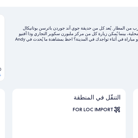
رب من المطار. يُعد كل من حديقة جوي آند جوردن باترسن بوتانيكال
حلية، بينما يُمكن زيارة كل من مركز ملبورن سكوير التجاري وذا آفنيو
فييرا لمن يرغبون التسوق.هل تطلع إلى الاستمتاع بحضور حدث أو مباراة في أثناء تواجدك في المدينة؟ احظ بمشاهدة ما يُحدث في Andy
ضل بزيارة أدلتنا للسفر إلى ملبورن
L, 32901
ع
التنقّل في المنطقة
FOR LOC IMPORT