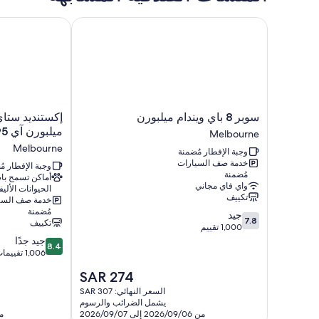
سوبر 8 باي ويندام ميلبورن
إكستنديد ستاي أم
سوبر
إكستنديد
سوبر 8 باي ويندام ميلبورن
إكستنديد ستاي
8
ستاي
ميلبورن آي 95
Melbourne
باي
أميريكا
Melbourne
وجبة الإفطار مُضمنة
ويندام
بريميير
خدمة صف السيارات
ميلبورن
سويتس
وجبة الإفطار م
مُضمنة
أماكن تسمح ب
Melbourne
ميلبورن
واي فاي مجاني
الحيوانات الأليف
آي
تكييف
خدمة صف السي
95
مُضمنة
7.8
جيد
Melbourne
7.8
تكييف
من
1,000 تقييم
8.4
10،
جيد جدًا
8.4
جيد،
من
1,006 تقييمات
10،
1,000
السعر
SAR 274
تقييم
جيد
الحالي
جدًا،
السعر النهائي: SAR 307
هو
يشمل الضرائب والرسوم
1,006
SAR
من 2026/09/06 إلى 2026/09/07
من 08/13
تقييمات