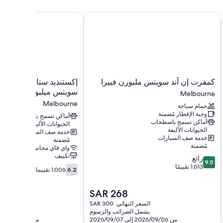
يرا
كمفرت إن آند سويتس ملبورن فييرا
إكستنديد ستاي أميريكا س
ناية الشخصية
كمفرت
إكستنديد
كمفرت إن آند سويتس ملبورن فييرا
إكستنديد ستاي أميريكا 
إن
ستاي
سويتس ميلبورن ويست م
Melbourne
آند
أميريكا
Melbourne
حمام سباحة
سويتس
سيليكت
وجبة الإفطار مُضمنة
ملبورن
سويتس
أماكن تسمح باصطحاب
أماكن تسمح باصطحاب
الحيوانات الأليفة
فييرا
ميلبورن
الحيوانات الأليفة
خدمة صف السيارات
Melbourne
ويست
خدمة صف السيارات
مُضمنة
ميلبورن
مُضمنة
واي فاي مجاني
Melbourne
تكييف
9.0
رائع
9.0
من
1,013 تقييمًا
6.2
6.2
1,006 تقييمات
10،
من
رائع،
10،
السعر
SAR 268
1,013
1,006
الحالي
تقييمًا
تقييمات
السعر النهائي: SAR 300
السعر ال
هو
يشمل الضرائب والرسوم
يشمل 
SAR
من 2026/09/06 إلى 2026/09/07
من 2026/09/01 إلى 2026/09/02