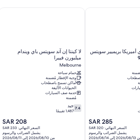
تقدم جميع الغرف الـ 100 وسائل راحة مثل إنترنت لاسلكي مجاناً.
يريكا بريميير سويتس ميلبورن آي 95
لا كينتا إن آند سويتس باي ويندام ميلبورن في
تشمل اللوازم المتوفرة في جميع الغرفة الإضافية:
حمامات مزودة بأحواض استحمام أو حجيرات دش ومستلزمات مجانية للع
تلفزيونات مزودة بقنوات تلفزيونية باشتراك مدفوع
لا
 أميريكا بريميير سويتس
لا كينتا إن آند سويتس باي ويندام
كينتا
ميلبورن فييرا
إن
Melbourne
آند
ُضمنة
سويتس
حمام سباحة
اصطحاب
وجبة الإفطار مُضمنة
باي
ة
أماكن تسمح باصطحاب
ويندام
ارات
الحيوانات الأليفة
ميلبورن
خدمة صف السيارات
فييرا
مُضمنة
Melbourne
7.4
جيد
7.4
من
1,487 تقييمًا
10،
السعر
السعر
SAR 208
SAR 285
جيد،
الحالي
الحالي
1,487
السعر النهائي: SAR 320
السعر النهائي: SAR 233
هو
هو
يشمل الضرائب والرسوم
يشمل الضرائب والرسوم
تقييمًا
SAR
SAR
2026/ إلى 2026/08/14
من 2026/08/10 إلى 2026/08/11