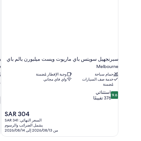
سبرنجهيل سويتس باي ماريوت ويست ميلبورن بالم باي
ه
e
Melbourne
حمام سباحة
وجبة الإفطار مُضمنة
خدمة صف السيارات
واي فاي مجاني
مُضمنة
9.6
استثنائي
9.6
8
من
376 تقييمًا
م
10،
استثنائي،
السعر
SAR 304
ج
376
الحالي
7
تقييمًا
السعر النهائي: SAR 341
هو
ت
يشمل الضرائب والرسوم
SAR
من 2026/08/13 إلى 2026/08/14
304