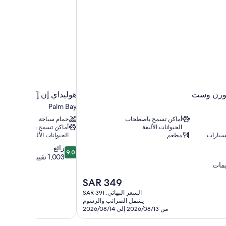
ظر
ر
بورن وست
هوليداي إن إكسبرس آند
Palm Bay
أماكن تسمح باصطحاب
حمام سباحة
الحيوانات الأليفة
أماكن تسمح باصطحاب
سيارات
مطعم
الحيوانات الأليفة
9.0
رائع
9.0
من
1,003 تقييمات
10،
رائع،
السعر
SAR 349
1,003
الحالي
تقييمات
السعر النهائي: SAR 391
هو
يشمل الضرائب والرسوم
SAR
من 2026/08/13 إلى 2026/08/14
349