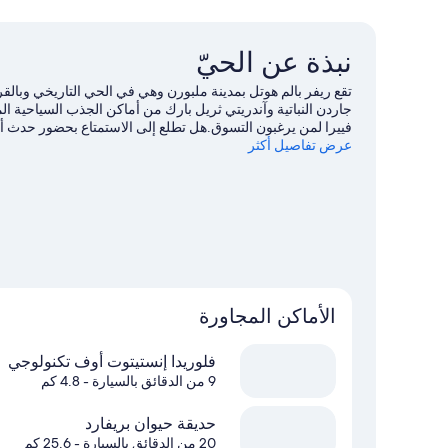
نبذة عن الحيّ
تقع ريفر بالم هوتل بمدينة ملبورن وهي في الحي التاريخي وبالق
جاردن النباتية وآندريتي ثريل بارك من أماكن الجذب السياحية الم
عرض تفاصيل أكثر
Semnick-Les Hall Baseball Field أو حديقة ملبورن جريهاوند.
تف
الأماكن المجاورة
فلوريدا إنستيتوت أوف تكنولوجي
9 من الدقائق بالسيارة
- 4.8 كم
حديقة حيوان بريفارد
20 من الدقائق بالسيارة
- 25.6 كم