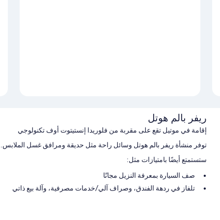
ريفر بالم هوتل
إقامة في موتيل تقع على مقربة من فلوريدا إنستيتوت أوف تكنولوجي
توفر منشأة ريفر بالم هوتل وسائل راحة مثل حديقة ومرافق غسل الملابس. ا
ستستمتع أيضًا بامتيازات مثل:
صف السيارة بمعرفة النزيل مجانًا
تلفاز في ردهة الفندق، وصراف آلي/خدمات مصرفية، وآلة بيع ذاتي
مبرد مياه ومكتب استقبال مفتوح 24 ساعة
سمات الغرفة