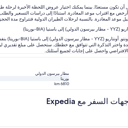
B-بوريتا)
بنفسك. ببساطة سجّل الدخول إلى
ة واختر التذكرة التي تتوافق مع خططك. ستحصل على مبلغ تقديري لرسوم
 الافتراضي واحصل على إجابات لجميع أسئلتك.
مطار بيرسون الدولي
بوريتا
km
6810
لسفر مع Expedia