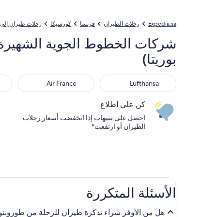
Expedia.sa
رحلات الطيران
فرنسا
كورسيكا
رحلات طيران إلى 
بوريتا)
nada
Air France
Lufthansa
Air France
Lufthansa
كن على اطلاع
احصل على تنبيهات إذا انخفضت أسعار رحلات
الطيران أو ارتفعت*
الأسئلة المتكررة
هل من الأوفر شراء تذكرة طيران للرحلة من طورونتو, أونتاريو (YYZ - مطار بيرسون الدولي) إلى باستيا (BIA-بوريتا