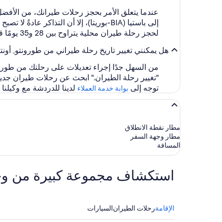
لحجز رحلة طيران محلية يتراوح بين 28 و35 يومًا قبل موعد المغادرة. بالنسبة لرحلات الطيران الدولية فتتراوح مدة الحجز بين ثلاثة وأربعة أشهر.
هل يمكنني تغيير تاريخ رحلة طيراني من طورونتو, أونتاريو (YYZ - مطار بيرسون الدولي) إلى باستيا (IA
من السهل جدًا إجراء تعديلات على رحلتك من طورونتو, أونتاريو (YYZ - مطار بيرسون الدولي) إلى باستيا (BIA-بوريتا) 
"تغيير رحلة الطيران." ابحث عن رحلات طيران جديد
توجه إلى
لدينا للدردشة مع وكيلنا
بوابة خدمة العملاء
مطار نقطة الانطلاق
مطار وجهة السفر
المسافة
استكشاف مجموعة كبيرة من وجهات ا
الإقامة
رحلات الطيران
السيارات