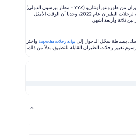
عندما يتعلق الأمر بحجز رحلات طيرانك، من الأفضل أن تكون مستعدًا. بينما يمكنك اختيار عروض اللحظة الأخيرة لرحلة طيران من طورونتو, أونتاريو (YYZ - مطار بيرسون الدولي)
إلى باستيا (BIA-بوريتا)، إلا أن التذاكر عادةً لا تصبح أرخص مع اقتراب موعد المغادرة. استنادًا إلى دراسات التسعير والطلب لرحلات الطيران عام 2022، وجدنا أن الوقت الأمثل
واختر
بوابة رحلات Expedia‏
 تغيير رحلات الطيران القابلة للتطبيق. بدلاً من ذلك،