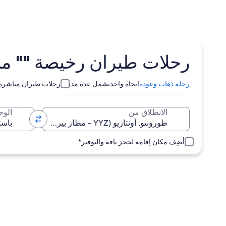
رحلات طيران رخيصة "" من طورونتو (YYZ)
رحلة ذهاب وعودة
اتجاه واحد
تشمل عدة مدن
رحلات طيران مباشرة
الانطلاق من
الوج
أضِف مكان إقامة لحجز باقة والتوفير*