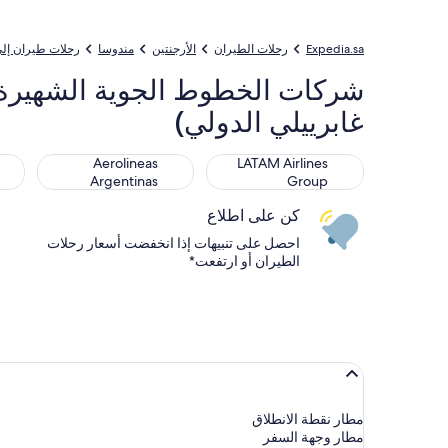
Expedia.sa
رحلات الطيران
الأرجنتين
مندوسا
رحلات طيران إل
غابرييلي الدولي)
ines
Aerolineas Argentinas
LATAM Airlines Group
Aerolineas
LATAM Airlines
Argentinas
Group
كن على اطلاع
احصل على تنبيهات إذا انخفضت أسعار رحلات
الطيران أو ارتفعت*
مطار نقطة الانطلاق
مطار وجهة السفر