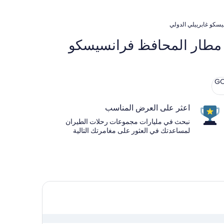
الخطوط الجوية الشهيرة من ريو دي جانيرو إلى ميندوزا (MDZ - مطار المحافظ فرانسيسكو
GOL
GO
اعثر على العرض المناسب
نبحث في مليارات مجموعات رحلات الطيران
لمساعدتك في العثور على مغامرتك التالية