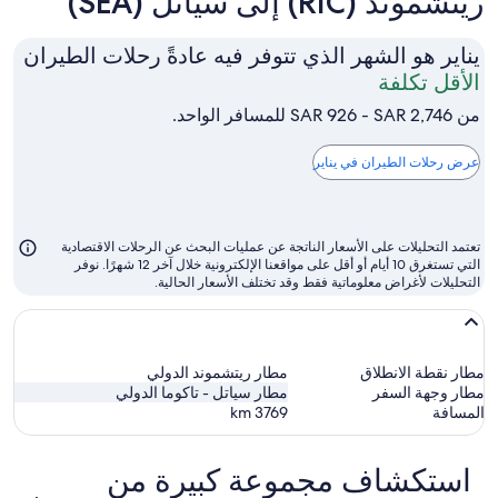
ريتشموند (RIC) إلى سياتل (SEA)
يناير هو الشهر الذي تتوفر فيه عادةً رحلات الطيران
يناير
الأقل تكلفة
هو
من SAR 926 - SAR 2,746 للمسافر الواحد.
الشهر
الذي
عرض رحلات الطيران في يناير
تتوفر
فيه
عادةً
تعتمد التحليلات على الأسعار الناتجة عن عمليات البحث عن الرحلات الاقتصادية
رحلات
التي تستغرق 10 أيام أو أقل على مواقعنا الإلكترونية خلال آخر 12 شهرًا. نوفر
التحليلات لأغراض معلوماتية فقط وقد تختلف الأسعار الحالية.
الطيران
الأقل
تكلفة
مطار نقطة الانطلاق
مطار ريتشموند الدولي
مطار وجهة السفر
مطار سياتل - تاكوما الدولي
المسافة
3769
km
استكشاف مجموعة كبيرة من