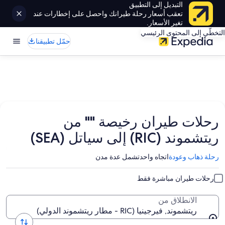
التبديل إلى التطبيق
تعقب أسعار رحلة طيرانك واحصل على إخطارات عند
تغير الأسعار.
التخطّي إلى المحتوى الرئيسي
حمّل تطبيقنا
رحلات طيران رخيصة "" من
ريتشموند (RIC) إلى سياتل (SEA)
رحلة ذهاب وعودة
اتجاه واحد
تشمل عدة مدن
رحلات طيران مباشرة فقط
الانطلاق من
ريتشموند, فيرجينيا (RIC - مطار ريتشموند الدولي)