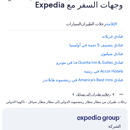
وجهات السفر مع Expedia
الإقامة
رحلات الطيران
السيارات
فنادق فريلاند
فنادق بتصنيف 5 نجمة في أوليمبيا
فنادق شيلتون
فنادق La Quinta Inn & Suites في مونرو
Accor Hotels في رينييه
فنادق America's Best Inns في ريتشموند هايلاندز
فنادق Motel 6 في ميرسر أيلاند
رحلات طيران إلى سياتل
فنادق فايف
رحلات طيران من مطار مطار ريتشموند الدولي إلى مطار مطار سياتل - تاكوما الدولي
Marriott Hotels & Resorts في ميل كريك
Wyndham Hotels في ساماميش
فنادق Larkspur في ريدموند
الشركة