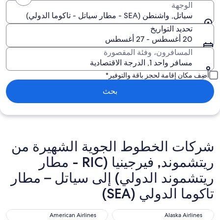
الوجهة
سياتل, واشنطن (SEA - مطار سياتل - تاكوما الدولي)
تحديد التواريخ
20 أغسطس - 27 أغسطس
المسافرون، وفئة المقصورة
مسافر واحد 1, الدرجة الاقتصادية
أضِف مكان إقامة لحجز باقة والتوفير*
بحث
شركات الخطوط الجوية الشهيرة من
ريتشموند, فيرجينيا (RIC - مطار
ريتشموند الدولي) إلى سياتل – مطار
تاكوما الدولي (SEA)
American Airlines
Alaska Airlines
American Airlines
Alaska Airlines