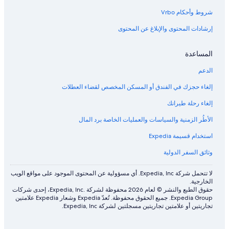
Kimpton Hotels في ساوثويرث
شروط وأحكام Vrbo
فنادق Motel 6 في كوفينغتون، واشنطن
إرشادات المحتوى والإبلاغ عن المحتوى
فنادق Motel 6 في باينبريدج أيلاند
فنادق Motel 6 في بوثيل
المساعدة
فنادق قرب جامعة باسيفيك في سياتل
الدعم
فنادق قرب Everest Park
إلغاء حجزك في الفندق أو المسكن المخصص لقضاء العطلات
فنادق قرب Swedish Medical Center Ballard Campus
إلغاء رحلة طيرانك
Hilton Hotels في سيلفرديل
الأطُر الزمنية والسياسات والعمليات الخاصة برد المال
فنادق موكيليتو
استخدام قسيمة Expedia
Hilton Hotels في مابل فالي
وثائق السفر الدولية
Marriott Hotels & Resorts في كوفينغتون، واشنطن
Hilton Hotels في داون تاون تاكوما
لا تتحمل شركة Expedia, Inc. أي مسؤولية عن المحتوى الموجود على مواقع الويب
الخارجية.
فنادق Motel 6 في كابيتول هيل
حقوق الطبع والنشر © لعام 2026 محفوظة لشركة .Expedia, Inc، إحدى شركات
Expedia Group. جميع الحقوق محفوظة. تُعدّ Expedia وشعار Expedia علامتين
فنادق Best Western في برايير
تجاريتين أو علامتين تجاريتين مسجلتين لشركة Expedia, Inc.
فنادق نورث إند