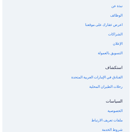
Marriott Hotels & Resorts في برينون
نبذة عن
Wyndham Hotels في إيستون
الوظائف
Hilton Hotels في باسيفيك
اعرض عقارك على موقعنا
فنادق قرب سينشاري لينك فيلد
الشراكات
Wyndham Hotels في بورت تاونسيند
الإعلان
فنادق قرب مدرج وايت ريفر
التسويق بالعمولة
فنادق Guesthouse Inns في روتشيستر
فنادق Best Western في إنامكلو
استكشاف
Hilton Hotels في برينون
الفنادق في الإمارات العربية المتحدة
Marriott Hotels & Resorts في مابل فالي
رحلات الطيران المحلية
Accor Hotels في سيتاك
فنادق Best Western في بريميرتون
السياسات
فنادق قرب المسرح متعدد العروض في سياتل
الخصوصية
Wyndham Hotels في شورلاين
ملفات تعريف الارتباط
Hyatt Hotels في تاكوما
شروط الخدمة