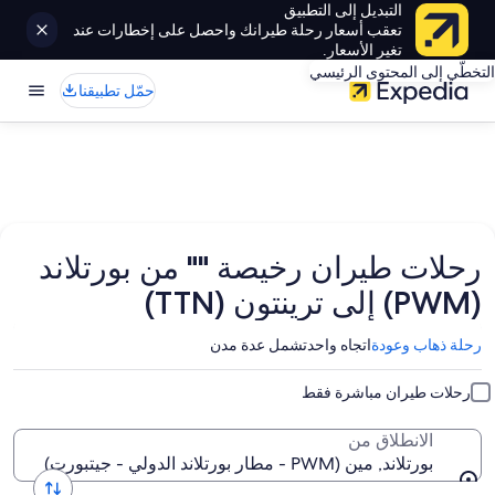
التبديل إلى التطبيق
تعقب أسعار رحلة طيرانك واحصل على إخطارات عند
تغير الأسعار.
التخطّي إلى المحتوى الرئيسي
حمّل تطبيقنا
رحلات طيران رخيصة "" من بورتلاند
(PWM) إلى ترينتون (TTN)
رحلة ذهاب وعودة
اتجاه واحد
تشمل عدة مدن
رحلات طيران مباشرة فقط
الانطلاق من
بورتلاند, مين (PWM - مطار بورتلاند الدولي - جيتبورت)