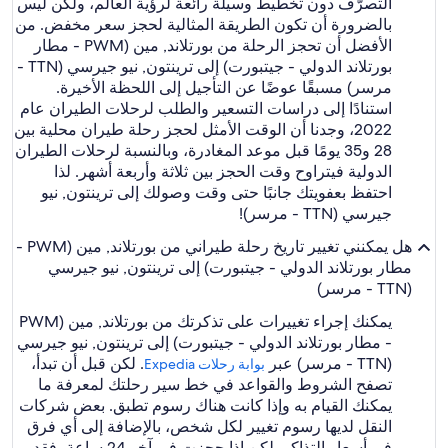
التصرّف دون تخطيط وسيلة رائعة لرؤية العالم، ولكن ليس
بالضرورة أن تكون الطريقة المثالية لحجز سعر مخفض. من
الأفضل أن تحجز الرحلة من بورتلاند, مين (PWM - مطار
بورتلاند الدولي - جيتبورت) إلى ترينتون, نيو جيرسي (TTN -
مرسر) مسبقًا عوضًا عن التأجيل إلى اللحظة الأخيرة.
استنادًا إلى دراسات التسعير والطلب لرحلات الطيران عام
2022، وجدنا أن الوقت الأمثل لحجز رحلة طيران محلية بين
28 و35 يومًا قبل موعد المغادرة، وبالنسبة لرحلات الطيران
الدولية فيتراوح وقت الحجز بين ثلاثة وأربعة أشهر. لذا
احتفظ بعفويتك جانبًا حتى وقت وصولك إلى ترينتون, نيو
جيرسي (TTN - مرسر)!
هل يمكنني تغيير تاريخ رحلة طيراني من بورتلاند, مين (PWM -
مطار بورتلاند الدولي - جيتبورت) إلى ترينتون, نيو جيرسي
(TTN - مرسر)
يمكنك إجراء تغييرات على تذكرتك من بورتلاند, مين (PWM
- مطار بورتلاند الدولي - جيتبورت) إلى ترينتون, نيو جيرسي
(TTN - مرسر) عبر
. لكن قبل أن تبدأ،
بوابة رحلات Expedia‏
تصفح الشروط والقواعد في خط سير رحلتك لمعرفة ما
يمكنك القيام به وإذا كانت هناك رسوم تطبق. بعض شركات
النقل لديها رسوم تغيير لكل شخص، بالإضافة إلى أي فرق
في أسعار التذاكر. لكن إذا حجزت في آخر 24 ساعة، فقد