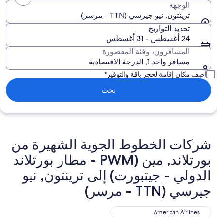
الوجهة
ترينتون, نيو جيرسي (TTN - مرسر)
تحديد التواريخ
24 أغسطس - 31 أغسطس
المسافرون، وفئة المقصورة
مسافر واحد 1, الدرجة الاقتصادية
أضِف مكان إقامة لحجز باقة والتوفير*
بحث
شركات الخطوط الجوية الشهيرة من
بورتلاند, مين (PWM - مطار بورتلاند
الدولي - جيتبورت) إلى ترينتون, نيو
جيرسي (TTN - مرسر)
American Airlines
American Airlines