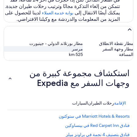
تتمكن من إلغاء التذكرة مجانًا وترتيب رحلات طيران جديدة.
يمكنك أيضًا الانتقال إلى
لدينا للحصول على
بوابة خدمة العملاء
المزيد من المعلومات والدردشة مع وكيلنا الافتراضي.
مطار نقطة الانطلاق
مطار بورتلاند الدولي - جيتبورت
مطار وجهة السفر
مرسر
المسافة
525
km
استكشاف مجموعة كبيرة من
وجهات السفر مع Expedia
الإقامة
رحلات الطيران
السيارات
Marriott Hotels & Resorts في ستوكتون
فنادق Red Carpet Inn في بينساوكين
فنادق بتصنيف 4 نجمة في براونز ميلز