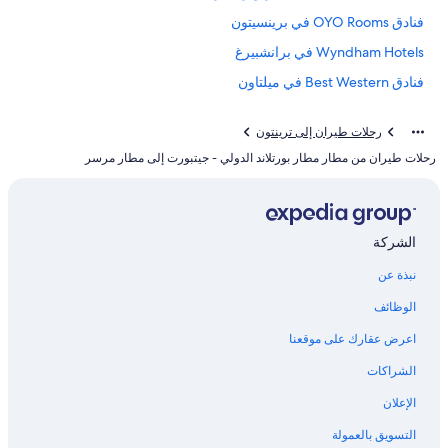
فنادق OYO Rooms في برينسيتون
Wyndham Hotels في برانشبيرغ
فنادق Best Western في ميلتاون
Accor Hotels في بيسكاتواي
رحلات طيران إلى ترينتون
Marriott Hotels & Resorts في إيست ويندسور
رحلات طيران من مطار مطار بورتلاند الدولي - جيتبورت إلى مطار مرسر
Marriott Hotels & Resorts في فليمنجتون
فنادق Extended Stay America في بننجتون
فنادق قرب حديقة سيكس فلاغز للمغامرة الكبرى
الشركة
فنادق Best Western في ماونت لوريل
نبذة عن
فنادق بتصنيف 5 نجمة في بريدجووتر
الوظائف
فنادق La Quinta Inn & Suites في سينامينسون
اعرض عقارك على موقعنا
فنادق Best Western في إيدسون
الشراكات
Hilton Hotels في موريس تاون
الإعلان
Marriott Hotels & Resorts في ساوثامبتون
التسويق بالعمولة
Hilton Hotels في مونوماوث جانكشن