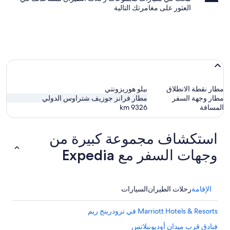
العثور على مغامرتك التالية
مطار نقطة الانطلاق
بيلو هوريزونتي
مطار وجهة السفر
مطار فرانز جوزيف شتراوس الدولي
المسافة
9326
km
استكشاف مجموعة كبيرة من
وجهات السفر مع Expedia
الإقامة
رحلات الطيران
السيارات
Marriott Hotels & Resorts في ترودرينج ريم
فنادق قرب ميدان أوديونبلاتس