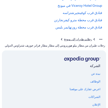
Viceroy Hotel Group في ميونخ
فنادق قرب كوفينجيرشتراسه
فنادق قرب محطة مترو كيفرنجارتن
فنادق قرب محطة روزنهايمر بليس
فنادق Motel One في داشاو
رحلات طيران إلى ميونخ
فنادق Independent في ترودرينج ريم
رحلات طيران من مطار بيلو هوريزونتي إلى مطار مطار فرانز جوزيف شتراوس الدولي
فنادق Motel One في التستادت ليهيل
فنادق قرب محطة مترو نوردفريدهوف
فنادق قرب مصنع فاينشتيفان للبيرة
الشركة
فنادق قرب محطة مترو مايلنجاشتراسا
نبذة عن
Marriott Hotels & Resorts في داشاو
الوظائف
اعرض عقارك على موقعنا
الشراكات
الإعلان