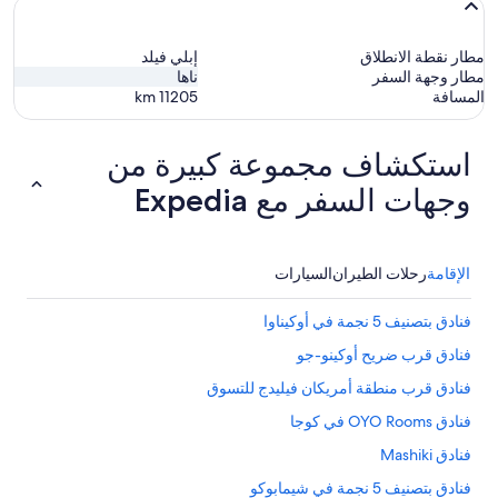
مطار نقطة الانطلاق
إبلي فيلد
مطار وجهة السفر
ناها
المسافة
11205
km
استكشاف مجموعة كبيرة من
وجهات السفر مع Expedia
الإقامة
رحلات الطيران
السيارات
فنادق بتصنيف 5 نجمة في أوكيناوا
فنادق قرب ضريح أوكينو-جو
فنادق قرب منطقة أمريكان فيليدج للتسوق
فنادق OYO Rooms في كوجا
فنادق Mashiki
فنادق بتصنيف 5 نجمة في شيمابوكو