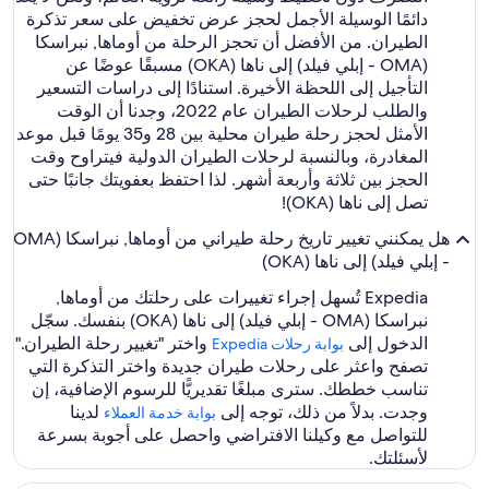
دائمًا الوسيلة الأجمل لحجز عرض تخفيض على سعر تذكرة
الطيران. من الأفضل أن تحجز الرحلة من أوماها, نبراسكا
(OMA - إبلي فيلد) إلى ناها (OKA) مسبقًا عوضًا عن
التأجيل إلى اللحظة الأخيرة. استنادًا إلى دراسات التسعير
والطلب لرحلات الطيران عام 2022، وجدنا أن الوقت
الأمثل لحجز رحلة طيران محلية بين 28 و35 يومًا قبل موعد
المغادرة، وبالنسبة لرحلات الطيران الدولية فيتراوح وقت
الحجز بين ثلاثة وأربعة أشهر. لذا احتفظ بعفويتك جانبًا حتى
تصل إلى ناها (OKA)!
هل يمكنني تغيير تاريخ رحلة طيراني من أوماها, نبراسكا (OMA
- إبلي فيلد) إلى ناها (OKA)
Expedia تُسهل إجراء تغييرات على رحلتك من أوماها,
نبراسكا (OMA - إبلي فيلد) إلى ناها (OKA) بنفسك. سجّل
الدخول إلى
واختر "تغيير رحلة الطيران."
بوابة رحلات Expedia‏
تصفح واعثر على رحلات طيران جديدة واختر التذكرة التي
تناسب خططك. سترى مبلغًا تقديريًّا للرسوم الإضافية، إن
وجدت. بدلاً من ذلك، توجه إلى
لدينا
بوابة خدمة العملاء
للتواصل مع وكيلنا الافتراضي واحصل على أجوبة بسرعة
لأسئلتك.