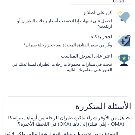
United
United
كن على اطلاع
احصل على تنبيهات إذا انخفضت أسعار رحلات الطيران أو
ارتفعت*
احجز بذكاء
وفّر من سعر الفنادق المحددة بعد حجز رحلة طيران*
اعثر على العرض المناسب
نبحث في مليارات مجموعات رحلات الطيران لمساعدتك في
العثور على مغامرتك التالية
الأسئلة المتكررة
هل من الأوفر شراء تذكرة طيران للرحلة من أوماها, نبراسكا
(OMA - إبلي فيلد) إلى ناها (OKA) في اللحظة الأخيرة؟
التصرّف دون تخطيط وسيلة رائعة لرؤية العالم، ولكن لا يُعد