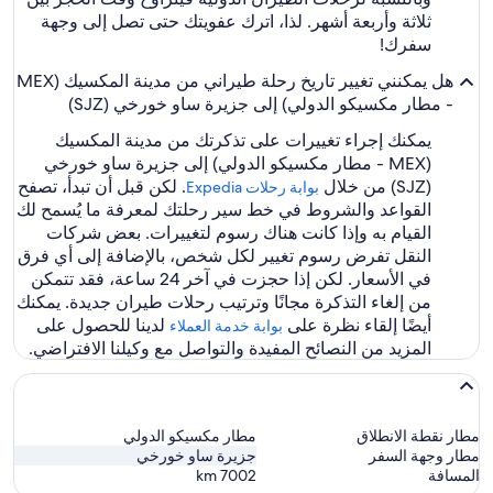
ثلاثة وأربعة أشهر. لذا، اترك عفويتك حتى تصل إلى وجهة
سفرك!
هل يمكنني تغيير تاريخ رحلة طيراني من مدينة المكسيك (MEX
- مطار مكسيكو الدولي) إلى جزيرة ساو خورخي (SJZ)
يمكنك إجراء تغييرات على تذكرتك من مدينة المكسيك
(MEX - مطار مكسيكو الدولي) إلى جزيرة ساو خورخي
(SJZ) من خلال
. لكن قبل أن تبدأ، تصفح
بوابة رحلات Expedia‏
القواعد والشروط في خط سير رحلتك لمعرفة ما يُسمح لك
القيام به وإذا كانت هناك رسوم لتغييرات. بعض شركات
النقل تفرض رسوم تغيير لكل شخص، بالإضافة إلى أي فرق
في الأسعار. لكن إذا حجزت في آخر 24 ساعة، فقد تتمكن
من إلغاء التذكرة مجانًا وترتيب رحلات طيران جديدة. يمكنك
أيضًا إلقاء نظرة على
لدينا للحصول على
بوابة خدمة العملاء
المزيد من النصائح المفيدة والتواصل مع وكيلنا الافتراضي.
مطار نقطة الانطلاق
مطار مكسيكو الدولي
مطار وجهة السفر
جزيرة ساو خورخي
المسافة
7002
km