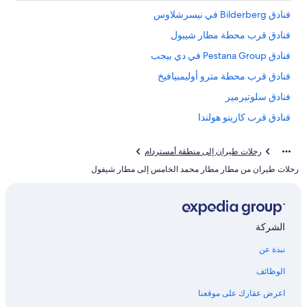
فنادق Bilderberg في نيسرشلاوس
فنادق قرب محطة مطار شيبول
فنادق Pestana Group في دي بيجب
فنادق قرب محطة مترو أوليمبيافيخ
فنادق سلوتيرمير
فنادق قرب كازينو هولندا
فنادق قرب محطة مترو مير إن فارت
رحلات طيران إلى منطقة أمستردام
فنادق قرب محطة مترو لان في فلاندرن
رحلات طيران من مطار مطار محمد الخامس إلى مطار شيفول
الشركة
نبذة عن
الوظائف
اعرض عقارك على موقعنا