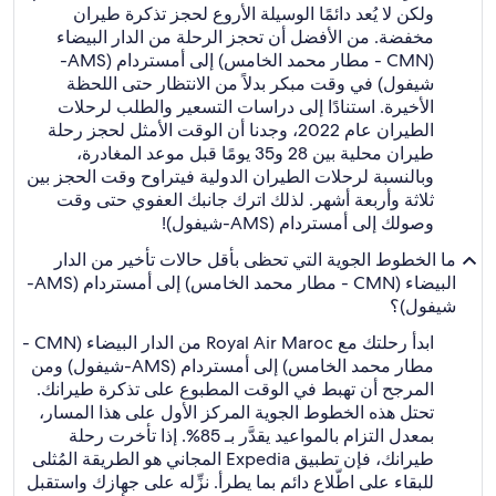
ولكن لا يُعد دائمًا الوسيلة الأروع لحجز تذكرة طيران
مخفضة. من الأفضل أن تحجز الرحلة من الدار البيضاء
(CMN - مطار محمد الخامس) إلى أمستردام (AMS-
شيفول) في وقت مبكر بدلاً من الانتظار حتى اللحظة
الأخيرة. استنادًا إلى دراسات التسعير والطلب لرحلات
الطيران عام 2022، وجدنا أن الوقت الأمثل لحجز رحلة
طيران محلية بين 28 و35 يومًا قبل موعد المغادرة،
وبالنسبة لرحلات الطيران الدولية فيتراوح وقت الحجز بين
ثلاثة وأربعة أشهر. لذلك اترك جانبك العفوي حتى وقت
وصولك إلى أمستردام (AMS-شيفول)!
ما الخطوط الجوية التي تحظى بأقل حالات تأخير من الدار
البيضاء (CMN - مطار محمد الخامس) إلى أمستردام (AMS-
شيفول)؟
ابدأ رحلتك مع Royal Air Maroc من الدار البيضاء (CMN -
مطار محمد الخامس) إلى أمستردام (AMS-شيفول) ومن
المرجح أن تهبط في الوقت المطبوع على تذكرة طيرانك.
تحتل هذه الخطوط الجوية المركز الأول على هذا المسار،
بمعدل التزام بالمواعيد يقدَّر بـ 85%. إذا تأخرت رحلة
طيرانك، فإن تطبيق Expedia المجاني هو الطريقة المُثلى
للبقاء على اطّلاع دائم بما يطرأ. نزِّله على جهازك واستقبل