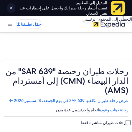
التبديل إلى التطبيق
تعقب أسعار رحلة طيرانك واحصل على إخطارات عند
تغير الأسعار.
التخطّي إلى المحتوى الرئيسي
حمّل تطبيقنا
رحلات طيران رخيصة "SAR 639" من
الدار البيضاء (CMN) إلى أمستردام
(AMS)
تفتح
عرض رحلة طيران تكلفتها SAR 639 في يوم الجمعة، 18 سبتمبر 2026
الصفحة
رحلة ذهاب وعودة
اتجاه واحد
تشمل عدة مدن
في
نافذة
جديدة
رحلات طيران مباشرة فقط