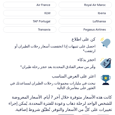
Air France
Royal Air Maroc
Air France
Royal Air Maroc
KLM
Iberia
KLM
Iberia
TAP Portugal
Lufthansa
TAP Portugal
Lufthansa
Transavia
Pegasus Airlines
Transavia
Pegasus Airlines
كن على اطلاع
احصل على تنبيهات إذا انخفضت أسعار رحلات الطيران أو
ارتفعت*
احجز بذكاء
وفّر من سعر الفنادق المحددة بعد حجز رحلة طيران*
اعثر على العرض المناسب
نبحث في مليارات مجموعات رحلات الطيران لمساعدتك في
العثور على مغامرتك التالية
كانت هذه الأسعار متوفرة خلال آخر 7 أيام. الأسعار المعروضة
للشخص الواحد لرحلة ذهاب وعودة للفترة المحددة. يُمكن إجراء
تغييرات على كلٍّ من الأسعار والتوفر. تُطبَّق شروط إضافية.