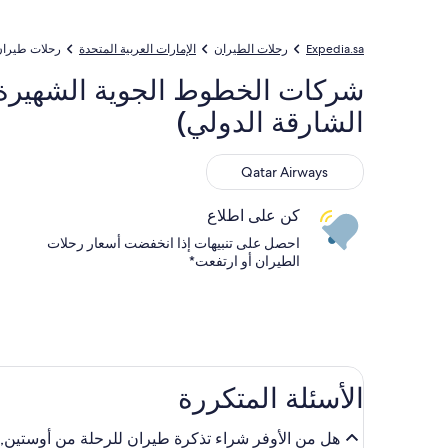
Expedia.sa
رحلات الطيران
الإمارات العربية المتحدة
رحلات طيران
الشارقة الدولي)
Qatar Airways
Qatar Airways
كن على اطلاع
احصل على تنبيهات إذا انخفضت أسعار رحلات
الطيران أو ارتفعت*
الأسئلة المتكررة
هل من الأوفر شراء تذكرة طيران للرحلة من أوستين, تكساس (AUS - مطار أوستن - بيرغستروم الدولي) إلى الشارقة (SHJ - مطار الشارقة ال