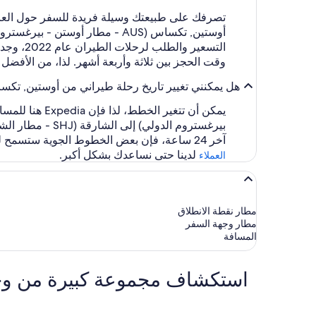
تصرفك على طبيعتك وسيلة فريدة للسفر حول العال
وقت الحجز بين ثلاثة وأربعة أشهر. لذا، من الأفضل الاحتفاظ بال
هل يمكنني تغيير تاريخ رحلة طيراني من أوستين, تكساس (AUS - مطار أوستن - بيرغستروم الدولي) إلى الشارقة (SHJ - مطار الشا
بيرغستروم الدولي) إلى الشارقة (SHJ - مطار الشارقة الدولي) من خلال
آخر 24 ساعة، فإن بعض الخطوط الجوية ستسمح لك بالإلغاء مجانًا وحجز رحلات طيران جديدة. إذا قمت بشراء تذكرتك قبل أكثر من 24 ساعة، فتواصل معنا من خلال
لدينا حتى نساعدك بشكل أكبر.
العملاء
مطار نقطة الانطلاق
مطار وجهة السفر
المسافة
استكشاف مجموعة كبيرة من وجهات ا