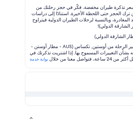
 سعر تذكرة طيران مخفضة. فكّر في حجز رحلتك من
- مطار الشارقة الدولي) مسبقًا عوضًا عن ترك الحجز حتى اللحظة الأخيرة. استنادًا إلى دراسات
2022، وجدنا أن الوقت الأمثل لحجز رحلة طيران محلية بين 28 و35 يومًا قبل موعد المغادرة، وبالنسبة لرحلات الطيران الدولية فيتراوح
يمكن أن تتغير الخطط، لذا فإن Expedia هنا للمساعدة في تسهيل تعديل رحلة طيرانك قدر الإمكان. أولاً، انتقل إلى خط سير الرحلة من أوستين, تكساس (AUS - مطار أوستن -
بشأن التغييرات المسموح بها. إذا اشتريت تذكرتك في
بوابة خدمة