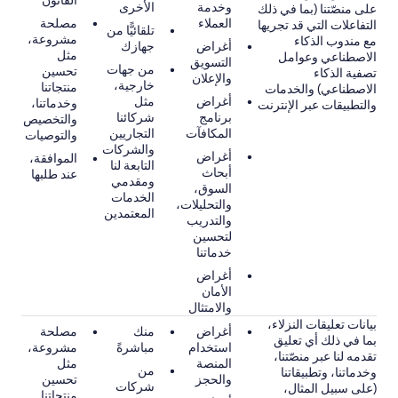
القانون
وخدمة
الأخرى
على منصّتنا (بما في ذلك
العملاء
مصلحة
التفاعلات التي قد تجريها
تلقائيًّا من
مشروعة،
مع مندوب الذكاء
أغراض
جهازك
مثل
الاصطناعي وعوامل
التسويق
من جهات
تحسين
تصفية الذكاء
والإعلان
خارجية،
منتجاتنا
الاصطناعي) والخدمات
أغراض
مثل
وخدماتنا،
والتطبيقات عبر الإنترنت
برنامج
شركائنا
والتخصيص
المكافآت
التجاريين
والتوصيات
والشركات
أغراض
الموافقة،
التابعة لنا
أبحاث
عند طلبها
ومقدمي
السوق،
الخدمات
والتحليلات،
المعتمدين
والتدريب
لتحسين
خدماتنا
أغراض
الأمان
والامتثال
بيانات تعليقات النزلاء،
أغراض
منك
مصلحة
بما في ذلك أي تعليق
استخدام
مباشرةً
مشروعة،
تقدمه لنا عبر منصّتنا،
المنصة
مثل
من
وخدماتنا، وتطبيقاتنا
والحجز
تحسين
شركات
(على سبيل المثال،
منتجاتنا