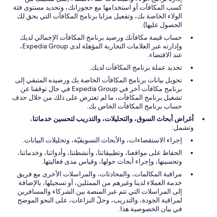
كسب المكافآت أو استخدامها مع حجوزاتك، وتحديد مستوى فئة
الولاء الخاصة بك، وتفعيل مزايا برنامج المكافآت التي يحق لك
الحصول عليها).
حساب قيمة مكافآتك ورصيد برنامج المكافآت الإجمالي لديك
وإدارته عبر العلامات التجارية المؤهلة لدى Expedia Group،
عند الاقتضاء.
تحديد عملة برنامج المكافآت لديك.
تحويل بيانات برنامج المكافآت الخاصة بك ورصيده المتبقي إلى
برنامج مكافآت آخر في Expedia Group في حال توقفنا عن
تشغيل برنامج المكافآت، ما لم تعترض على ذلك من خلال حذف
حساب برنامج المكافآت الخاص بك.
أغراض أبحاث السوق، والتحليلات، والتدريب لتحسين خدماتنا
،
وتشمل:
إجراء الاستقصاءات، والأبحاث التسويقيّة، وتحليلات البيانات.
الحفاظ على مواقعنا، وتطبيقاتنا، وأنشطتنا، وأدواتنا، وخدماتنا،
وتحسينها، وإجراء أبحاث حولها، وقياس مدى فعاليتها.
مراقبة المكالمات، والمحادثات، والمراسلات الأخرى مع فريق
خدمة العملاء لدينا وغيرهم من الممثلين، أو تسجيلها، بالإضافة
إلى المراسلات التي تتم عبر المنصة بين الشركاء والمسافرين
لمراقبة الجودة، والتدريب، وحلّ النزاعات، على النحو الموضح
في بيان الخصوصية هذا.