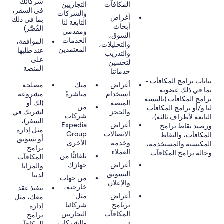
شركائك
المكافآت
التجاريين
في السفر،
والشركات
أغراض
بما في ذلك
التابعة لنا
أبحاث
القُصَّر)
ومقدمي
السوق،
الخدمات
الموافقة،
والتحليلات،
المعتمدين
عند طلبها
والتدريب
على
لتحسين
المنصة
خدماتنا
بيانات برامج المكافآت -
أغراض
منك
مصلحة
بما في ذلك عضوية
استخدام
مباشرةً
مشروعة
برامج المكافآت (بالنسبة
المنصة
(لك أو
من
لنا و/أو برامج المكافآت
والحجز
لشريك في
شركات
التابعة لأطراف ثالثة)،
السفر)،
أغراض
Expedia
ورصيد نقاط برامج
مثل إدارة
الاتصالات
Group
المكافآت، والنقاط
أو تسويق
وخدمة
الأخرى
المكتسبة والمستخدمة،
برامج
العملاء
وحالة برامج المكافآت
تلقائيًّا من
المكافآت
أغراض
جهازك
والمزايا
التسويق
لدينا
من جهات
والإعلان
خارجية،
تنفيذ عقد
أغراض
مثل
معك، مثل
برنامج
شركائنا
إدارة
المكافآت
التجاريين
برامج
والشركات