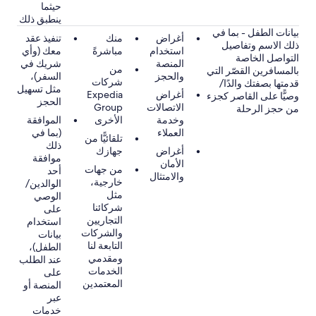
حيثما
ينطبق ذلك
بيانات الطفل - بما في
أغراض
منك
تنفيذ عقد
ذلك الاسم وتفاصيل
استخدام
مباشرةً
معك (وأي
التواصل الخاصة
المنصة
شريك في
من
بالمسافرين القصّر التي
والحجز
السفر)،
شركات
قدمتها بصفتك والدًا/
مثل تسهيل
أغراض
Expedia
وصيًّا على القاصر كجزء
الحجز
الاتصالات
Group
من حجز الرحلة
وخدمة
الأخرى
الموافقة
العملاء
(بما في
تلقائيًّا من
ذلك
أغراض
جهازك
موافقة
الأمان
من جهات
أحد
والامتثال
خارجية،
الوالدين/
مثل
الوصي
شركائنا
على
التجاريين
استخدام
والشركات
بيانات
التابعة لنا
الطفل)،
ومقدمي
عند الطلب
الخدمات
على
المعتمدين
المنصة أو
عبر
خدمات