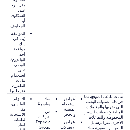
مثل الرد
على
الشكاوى
أو
المخاوف
الموافقة
(بما في
ذلك
موافقة
أحد
الوالدين/
الوصي
على
استخدام
بيانات
الطفل)،
عند طلبها
بيانات تفاعل الموقع، بما
أغراض
منك
الالتزام
في ذلك عمليات البحث
استخدام
مباشرةً
القانوني،
التي تجريها والمعاملات
المنصة
مثل
من
المالية وتفضيلات السفر
والحجز
الاستجابة
شركات
المحفوظة والتفاعلات
لطلبات
أغراض
Expedia
الأخرى عبر الرسائل
إنفاذ
الاتصالات
Group
النصية أو الصوتية معك