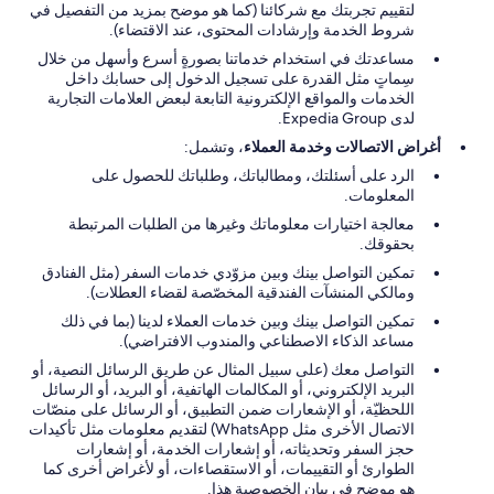
لتقييم تجربتك مع شركائنا (كما هو موضح بمزيد من التفصيل في
شروط الخدمة وإرشادات المحتوى، عند الاقتضاء).
مساعدتك في استخدام خدماتنا بصورةٍ أسرع وأسهل من خلال
سِماتٍ مثل القدرة على تسجيل الدخول إلى حسابك داخل
الخدمات والمواقع الإلكترونية التابعة لبعض العلامات التجارية
لدى Expedia Group.
أغراض الاتصالات وخدمة العملاء
، وتشمل:
الرد على أسئلتك، ومطالباتك، وطلباتك للحصول على
المعلومات.
معالجة اختيارات معلوماتك وغيرها من الطلبات المرتبطة
بحقوقك.
تمكين التواصل بينك وبين مزوّدي خدمات السفر (مثل الفنادق
ومالكي المنشآت الفندقية المخصّصة لقضاء العطلات).
تمكين التواصل بينك وبين خدمات العملاء لدينا (بما في ذلك
مساعد الذكاء الاصطناعي والمندوب الافتراضي).
التواصل معك (على سبيل المثال عن طريق الرسائل النصية، أو
البريد الإلكتروني، أو المكالمات الهاتفية، أو البريد، أو الرسائل
اللحظيّة، أو الإشعارات ضمن التطبيق، أو الرسائل على منصّات
الاتصال الأخرى مثل WhatsApp) لتقديم معلومات مثل تأكيدات
حجز السفر وتحديثاته، أو إشعارات الخدمة، أو إشعارات
الطوارئ أو التقييمات، أو الاستقصاءات، أو لأغراض أخرى كما
هو موضح في بيان الخصوصية هذا.