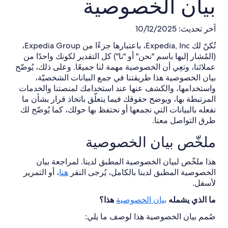
بيان الخصوصية
آخر تحديث: 10/12/2025
تُكنّ لك Expedia, Inc، باعتبارها جزءًا من Expedia Group،
(المُشار إليها باسم "نحن" أو "نا") كل التقدير لكونك واحدًا من
عملائنا، وتعِي أن الخصوصية مهمة لنا جميعًا. وعلى ذلك، يُوضّح
بيان الخصوصية هذا طريقتنا في جمع البيانات الشخصيّة،
واستخدامها، والكشف عنها عند استخدامك لمنصتنا والخدمات
المرتبطة بها، ويوضح حقوقك فيما يتعلّق باتخاذ قرار بشأن ما
نفعله بالبيانات التي نجمعها أو نحتفظ بها حولك، كما يُوضّح لك
طرق التواصل معنا.
ملخّص بيان الخصوصية
هذا ملخّص لبيان الخصوصية المطبق لدينا. لمراجعة بيان
الخصوصية المطبق لدينا بالكامل، يُرجى النقر
هنا
، أو التمرير
لأسفل.
ما الذي يشمله
بيان الخصوصية
هذا؟
صُمم بيان الخصوصية هذا لوصف ما يلي: