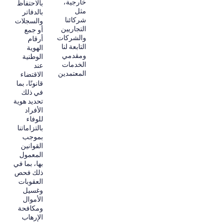
خارجية،
بالاحتفاظ
مثل
بالدفاتر
شركائنا
والسجلات
التجاريين
أو جمع
والشركات
أرقام
التابعة لنا
الهوية
ومقدمي
الوطنية
الخدمات
عند
المعتمدين
الاقتضاء
قانونًا، بما
في ذلك
تحديد هوية
الأفراد
للوفاء
بالتزاماتنا
بموجب
القوانين
المعمول
بها، بما في
ذلك فحص
العقوبات
وغسيل
الأموال
ومكافحة
الإرهاب