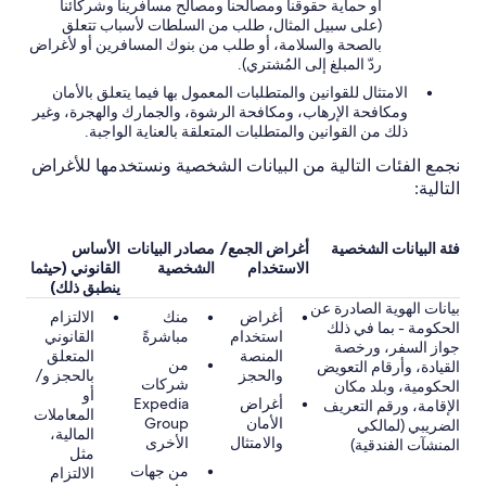
أو حماية حقوقنا ومصالحنا ومصالح مسافرينا وشركائنا
(على سبيل المثال، طلب من السلطات لأسباب تتعلق
بالصحة والسلامة، أو طلب من بنوك المسافرين أو لأغراض
ردّ المبلغ إلى المُشتري).
الامتثال للقوانين والمتطلبات المعمول بها فيما يتعلق بالأمان
ومكافحة الإرهاب، ومكافحة الرشوة، والجمارك والهجرة، وغير
ذلك من القوانين والمتطلبات المتعلقة بالعناية الواجبة.
نجمع الفئات التالية من البيانات الشخصية ونستخدمها للأغراض
التالية:
فئة البيانات الشخصية
أغراض الجمع/
مصادر البيانات
الأساس
الاستخدام
الشخصية
القانوني (حيثما
ينطبق ذلك)
بيانات الهوية الصادرة عن
أغراض
منك
الالتزام
الحكومة - بما في ذلك
استخدام
مباشرةً
القانوني
جواز السفر، ورخصة
المنصة
المتعلق
من
القيادة، وأرقام التعويض
والحجز
بالحجز و/
شركات
الحكومية، وبلد مكان
أو
أغراض
Expedia
الإقامة، ورقم التعريف
المعاملات
الأمان
Group
الضريبي (لمالكي
المالية،
والامتثال
الأخرى
المنشآت الفندقية)
مثل
من جهات
الالتزام