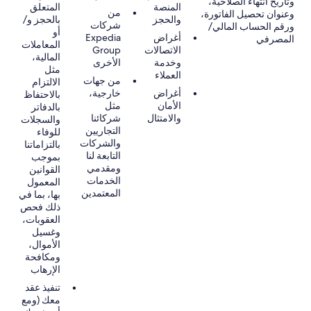
وتاريخ انتهاء الصلاحية،
المنصة
المتعلق
من
وعنوان تحصيل الفاتورة،
والحجز
بالحجز و/
شركات
ورقم الحساب المالي/
أو
أغراض
Expedia
المصرفي
المعاملات
الاتصالات
Group
المالية،
وخدمة
الأخرى
مثل
العملاء
من جهات
الالتزام
أغراض
خارجية،
بالاحتفاظ
الأمان
مثل
بالدفاتر
والامتثال
شركائنا
والسجلات
التجاريين
للوفاء
والشركات
بالتزاماتنا
التابعة لنا
بموجب
ومقدمي
القوانين
الخدمات
المعمول
المعتمدين
بها، بما في
ذلك فحص
العقوبات،
وغسيل
الأموال،
ومكافحة
الإرهاب
تنفيذ عقد
معك (ومع