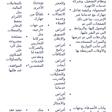
ونظام التشغيل، وشركة
والحجز
Group
بالمعاملات
خدمات الأجهزة
الأخرى
المالية،
أغراض
المحمولة، وكيفية تفاعل
مثل
الاتصالات
تلقائيًّا من
جهازك مع خدماتنا عبر
الالتزام
وخدمة
جهازك
الإنترنت، بما في ذلك
بحفظ
العملاء
الصفحات التي تم
من جهات
الدفاتر
الوصول إليها، والروابط
أغراض
خارجية،
والسجلات
التي تم النقر عليها،
التسويق
مثل
مصلحة
والرحلات التي تم عرضها
والإعلان
شركائنا
مشروعة
والميزات المستخدمة،
التجاريين
أغراض
مثل الرد
إلى جانب التواريخ
والشركات
برنامج
على
والأوقات المرتبطة بها
التابعة لنا
المكافآت
الشكاوى
ومقدمي
والتساؤلات
أغراض
الخدمات
أبحاث
المعتمدين*
الموافقة،
السوق،
عند طلبها
والتحليلات،
والتدريب
لتحسين
خدماتنا
أغراض
الأمان
والامتثال
بيانات الأصدقاء، وجهات
أغراض
منك
تنفيذ عقد