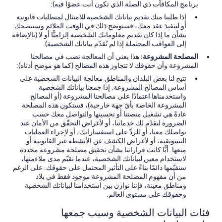
برنامج المكافآت ذي الصلة الذي تكون أنت عضوًا فيه):
إذا طلبنا منك تقديم بياناتك الشخصية للامتثال لمتطلبات قانونية
أو لتنفيذ عقد معك، فسنوضح ذلك في الوقت الملائم وسننصحك
بشأن ما إذا كان تقديم معلوماتك الشخصية إلزاميًّا أو لا (بالإضافة
إلى العواقب المحتملة إذا لم تُقدّم بياناتك الشخصية).
المصلحة المشروعة:
هذا يعني أن المعالجة تصب في مصالحنا
المشروعة وأن حقوقك لا تتجاوز هذه المصالح (كما هو موضح أدناه):
تتيح لنا بعض البلدان والمناطق معالجة البيانات الشخصية على
أساس المصالح المشروعة. إذا جمعنا بياناتك الشخصية
واستخدمناها اعتمادًا على مصالحنا المشروعة (أو المصالح
المشروعة الخاصة بأيّ جهة خارجية)، فستكون هذه المصلحة
عادةً هي تشغيل منصتنا أو تحسينها والتواصل معك حسب
الضرورة لنقدّم لك خدماتنا، أو لأغراض التحقّق من الأمان عند
تواصلك معنا، أو للردّ على استفساراتك، أو لإجراء العمليات
التسويقية، أو لأغراض الكشف عن الأنشطة غير القانونية أو
منعها. أيًّا كانت قراراتنا بشأن تحقيق مصلحة مشروعة محددة
لاستخدام معين لبياناتك الشخصية، عندما نقيّم مدى ملاءمتها،
سنقيّمها دائمًا بناءً على التأثير المحتمل على حقوقك. على الرغم
من أن مفهوم المصلحة المشروعة موجود فقط في بلاد
ومناطق معينة، فإننا نوازن بين استخدامنا لبياناتك الشخصية
وحقوقك على مستوى العالم.
فئات البيانات الشخصية وسبب جمعها