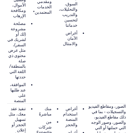
ومقدمي
السوق،
الأموال،
الخدمات
والتحليلات،
ومكافحة
المعتمدين*
والتدريب
الإرهاب
لتحسين
مصلحة
خدماتنا
مشروعة
أغراض
(لك أو
الأمان
لشريك في
والامتثال
السفر)،
مثل عرض
محتوى ذي
صلة
بالمنطقة/
اللغة التي
حددتها
الموافقة،
عند طلبها
على
المنصة
الصور، ومقاطع الفيديو
أغراض
منك
تنفيذ عقد
والتسجيلات - بما في
استخدام
مباشرةً
معك، مثل
ذلك مقاطع الفيديو،
المنصة
تسهيل
من
والصور، وصور الوجه
والحجز
الحجز أو
شركات
التي حملتها أو التي
إعلان
أغراض
Expedia