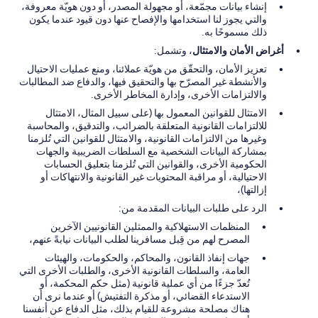
إنشاء بيانات مجمّعة، أو مجهولة المصدر، أو دون هويّة معروفة،
والتي يجوز لنا استخدامها والإفصاح عنها دون قيود عندما يكون
ذلك مسموحًا به.
أغراض الأمان والامتثال
، وتشمل:
تعزيز الأمان، والتحقّق من هويّة عملائنا، ومنع عمليات الاحتيال
والأنشطة غير المصرّح بها والتحقيق فيها، والدفاع ضد المطالبات
والالتزامات الأخرى، وإدارة المخاطر الأخرى.
الامتثال للقوانين المعمول بها (على سبيل المثال، الامتثال
للالتزامات القانونية المتعلقة بالضرائب، والتدقيق، والمحاسبة
وغيرها من الالتزامات القانونية، والامتثال للقوانين التي تُلزمنا
بمشاركة البيانات الشخصية مع السلطات الضريبية والجهات
الحكومية الأخرى، والقوانين التي تُلزمنا بتعليق الحسابات
الاحتيالية، أو مراقبة المحتويات غير القانونية والانتهاكات أو
إزالتها)،
الرد على طلبات البيانات المقدمة من:
المنظمات الاستهلاكية والممثلين القانونيين الآخرين
المصرح لهم من قِبل مسافرينا لطلب البيانات نيابةً عنهم،
جهات إنفاذ القانون، والمحاكم، والحكومات، والهيئات
العامة، والسلطات القانونية الأخرى، والطلبات الأخرى التي
تُعدّ جزءًا من أي عملية قانونية (مثل حكم المحكمة، أو
الاستدعاء القضائي، أو مذكرة التفتيش) أو عندما نرى أن
هناك مصلحة مشروعة للقيام بذلك، مثل الدفاع عن أنفسنا