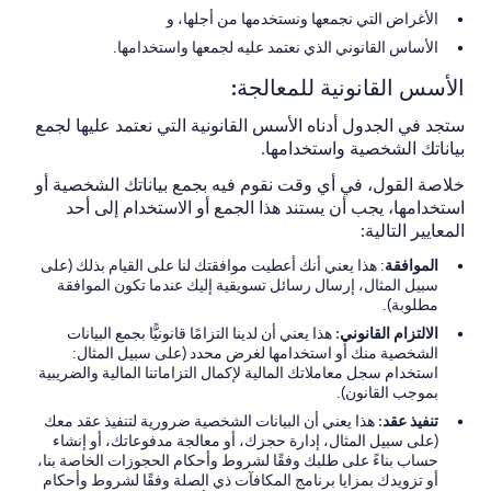
الأغراض التي نجمعها ونستخدمها من أجلها، و
الأساس القانوني الذي نعتمد عليه لجمعها واستخدامها.
الأسس القانونية للمعالجة:
ستجد في الجدول أدناه الأسس القانونية التي نعتمد عليها لجمع
بياناتك الشخصية واستخدامها.
خلاصة القول، في أي وقت نقوم فيه بجمع بياناتك الشخصية أو
استخدامها، يجب أن يستند هذا الجمع أو الاستخدام إلى أحد
المعايير التالية:
الموافقة
: هذا يعني أنك أعطيت موافقتك لنا على القيام بذلك (على
سبيل المثال، إرسال رسائل تسويقية إليك عندما تكون الموافقة
مطلوبة).
الالتزام القانوني:
هذا يعني أن لدينا التزامًا قانونيًّا بجمع البيانات
الشخصية منك أو استخدامها لغرض محدد (على سبيل المثال:
استخدام سجل معاملاتك المالية لإكمال التزاماتنا المالية والضريبية
بموجب القانون).
تنفيذ عقد:
هذا يعني أن البيانات الشخصية ضرورية لتنفيذ عقد معك
(على سبيل المثال، إدارة حجزك، أو معالجة مدفوعاتك، أو إنشاء
حساب بناءً على طلبك وفقًا لشروط وأحكام الحجوزات الخاصة بنا،
أو تزويدك بمزايا برنامج المكافآت ذي الصلة وفقًا لشروط وأحكام