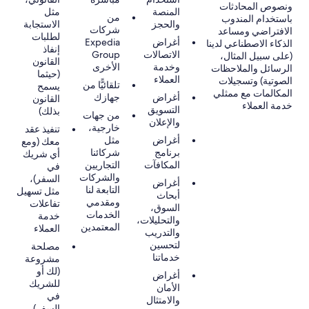
ونصوص المحادثات
المنصة
مثل
من
باستخدام المندوب
والحجز
الاستجابة
شركات
الافتراضي ومساعد
لطلبات
أغراض
Expedia
الذكاء الاصطناعي لدينا
إنفاذ
الاتصالات
Group
(على سبيل المثال،
القانون
وخدمة
الأخرى
الرسائل والملاحظات
(حيثما
العملاء
الصوتية) وتسجيلات
تلقائيًّا من
يسمح
المكالمات مع ممثلي
أغراض
جهازك
القانون
خدمة العملاء
التسويق
بذلك)
من جهات
والإعلان
خارجية،
تنفيذ عقد
أغراض
مثل
معك (ومع
برنامج
شركائنا
أي شريك
المكافآت
التجاريين
في
والشركات
السفر)،
أغراض
التابعة لنا
مثل تسهيل
أبحاث
ومقدمي
تفاعلات
السوق،
الخدمات
خدمة
والتحليلات،
المعتمدين
العملاء
والتدريب
لتحسين
مصلحة
خدماتنا
مشروعة
(لك أو
أغراض
للشريك
الأمان
في
والامتثال
السفر)،