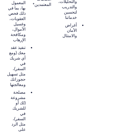
والتحليلات،
المعمول
المعتمدين*
والتدريب
بها، بما في
لتحسين
ذلك فحص
خدماتنا
العقوبات،
وغسيل
أغراض
الأموال،
الأمان
ومكافحة
والامتثال
الإرهاب
تنفيذ عقد
معك (ومع
أي شريك
في
السفر)،
مثل تسهيل
حجوزاتك
ومعالجتها
مصلحة
مشروعة
(لك أو
للشريك
في
السفر)،
مثل الرد
على