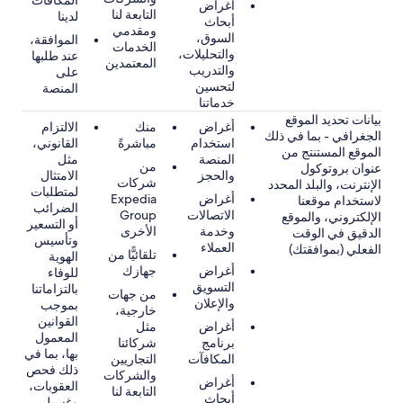
المكافآت
أغراض
التابعة لنا
لدينا
أبحاث
ومقدمي
السوق،
الموافقة،
الخدمات
والتحليلات،
عند طلبها
المعتمدين
والتدريب
على
لتحسين
المنصة
خدماتنا
بيانات تحديد الموقع
أغراض
منك
الالتزام
الجغرافي - بما في ذلك
استخدام
مباشرةً
القانوني،
الموقع المستنتج من
المنصة
مثل
من
عنوان بروتوكول
والحجز
الامتثال
شركات
الإنترنت، والبلد المحدد
لمتطلبات
أغراض
Expedia
لاستخدام موقعنا
الضرائب
الاتصالات
Group
الإلكتروني، والموقع
أو التسعير
وخدمة
الأخرى
الدقيق في الوقت
وتأسيس
العملاء
الفعلي (بموافقتك)
تلقائيًّا من
الهوية
أغراض
جهازك
للوفاء
التسويق
بالتزاماتنا
من جهات
والإعلان
بموجب
خارجية،
القوانين
أغراض
مثل
المعمول
برنامج
شركائنا
بها، بما في
المكافآت
التجاريين
ذلك فحص
والشركات
أغراض
العقوبات،
التابعة لنا
أبحاث
وغسيل