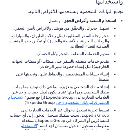
واستخدامها
نجمع البيانات الشخصية ونستخدمها للأغراض التالية:
استخدام المنصة وأغراض الحجز
- وتشمل:
تسهيل حجزك، والتحقّق من هويتك، ولأغراض تأمين السفر.
حجز رحلة السفر المطلوبة (مثل رحلات الطيران، والسيارات،
والرحلات البحرية، والأنشطة والفنادق) أو تمكين حجز المنشآت
الفندقية لقضاء العطلات.
تقديم الخدمات المتعلقة بالحجز و/أو الحساب.
تقديم خدمات متعلقة بالسفر على منصّاتنا (أو منصّات الجهات
الخارجية) (مثل إنشاء خطوط سير الرحلات).
إنشاء حسابات المستخدمين، والحفاظ عليها، وتحديثها على
منصتنا.
إنشاء ملفك الشخصي وتعزيزه، بما في ذلك توحيد معلومات
ملفك الشخصي ومزامنتها عندما يكون لديك حساب واحد عبر
العلامات التجارية لدى Expedia Group (راجع قسم "
الاستخدام
المشترك لبياناتك الشخصية داخل
Expedia Group").
تبسيط تجربة تسجيل دخولك عبر العلامات التجارية لدى
Expedia Group، بحيث يمكنك تسجيل الدخول إلى أي حساب
للمسافرين أو الشركاء في Expedia Group باستخدام
معلومات تسجيل الدخول نفسها (راجع قسم "
الاستخدام