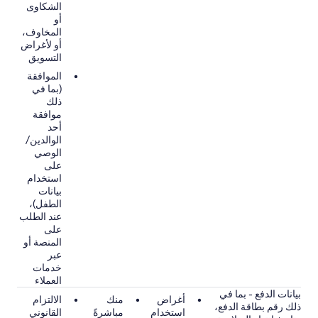
الشكاوى
أو
المخاوف،
أو لأغراض
التسويق
الموافقة
(بما في
ذلك
موافقة
أحد
الوالدين/
الوصي
على
استخدام
بيانات
الطفل)،
عند الطلب
على
المنصة أو
عبر
خدمات
العملاء
بيانات الدفع - بما في
أغراض
منك
الالتزام
ذلك رقم بطاقة الدفع،
استخدام
مباشرةً
القانوني