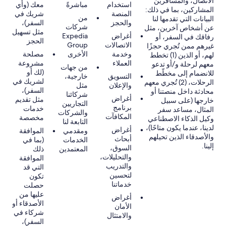
الاتصال، والمسافرين
استخدام
مباشرةً
معك (وأي
المشاركين، بما في ذلك:
المنصة
شريك في
من
البيانات التي تقدمها لنا
والحجز
السفر)،
شركات
عن أشخاص آخرين، مثل
مثل تسهيل
أغراض
Expedia
رفاقك في السفر، أو
الحجز
الاتصالات
Group
غيرهم ممن تُجري حجزًا
وخدمة
الأخرى
مصلحة
لهم، أو الذين (1) تخطط
العملاء
مشروعة
معهم لرحلة و/أو تدعو
من جهات
(لك أو
للانضمام إلى مخطّط
التسويق
خارجية،
لشريك في
الرحلات، (2) تُجري معهم
والإعلان
مثل
السفر)،
محادثة داخل منصتنا أو
شركائنا
أغراض
مثل تقديم
خارجها (على سبيل
التجاريين
برنامج
خدمات
المثال، مساعد سفر
والشركات
المكافآت
مخصصة
وكيل الذكاء الاصطناعي
التابعة لنا
لدينا، عندما يكون متاحًا)،
أغراض
ومقدمي
الموافقة
والأصدقاء الذين تحيلهم
أبحاث
الخدمات
(بما في
إلينا.
السوق،
المعتمدين
ذلك
والتحليلات،
الموافقة
والتدريب
التي قد
لتحسين
تكون
خدماتنا
حصلت
عليها من
أغراض
الأصدقاء أو
الأمان
شركاء في
والامتثال
السفر)،