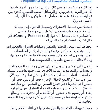
المشترك لبياناتك الشخصية داخل Expedia Group
").
توثيقك كمستخدم، بما في ذلك إرسال رمز مرور لمرة واحدة
لك عبر البريد الإلكتروني أو الرسائل النصية القصيرة كجزء من
عملية المصادقة متعددة العوامل، عندما يكون هذا الإجراء
الأمني ضروريًا.
تمكينك من تسجيل الاشتراك وتسجيل الدخول إلى حسابك
باستخدام معلومات تسجيل الدخول إلى مواقع التواصل
الاجتماعي (مثل تسجيل الدخول إلى Facebook أو Gmail)، في
حال اخترت استخدام هذه الطريقة.
الحفاظ على سجل البحث والسفر وعمليات الشراء والحجوزات
لديك، وتفضيلات أماكن الإقامة والسفر لديك، والمعلومات
المشابهة حول استخدامك لمنصة Expedia Group وخدماتها،
وبما لا يخالف ما ينص عليه بيان الخصوصية هذا.
العمل على تمكين وتسهيل عمليتَي قبول ومعالجة المدفوعات،
والقسائم، والمعاملات المالية الأخرى (مثل جمع تفاصيل السداد
الخاصة بك لنماذج السداد المختلفة لدينا مثل نماذج "الدفع الآن
عبر الإنترنت" أو "الدفع لاحقًا"، لإجراء حجز أو تأمين حجز أو
تمكين أحد الشركاء في قطاع السفر من التحقق من صلاحية
بطاقتك البنكية أو تسريع عملية الدفع أو التعامل مع أي غرامة
إلغاء، أو رسوم عدم حضور، أو تكاليف، أو مدفوعات، أو مبالغ
مستردة مطبقة كما هو موضح بتفصيل أكثر في شروط الخدمة
الخاصة بنا).
جمع التقييمات المتعلقة بالحجز وتفعيلها في أثناء الحجز وبعده