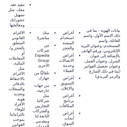
تنفيذ عقد
معك، مثل
تسهيل
حجوزاتك
ومعالجتها
بيانات الهوية - بما في
أغراض
منك
الالتزام
ذلك الاسم الأول، واسم
استخدام
مباشرةً
القانوني
العائلة، واسم
المنصة
المتعلق
من
المستخدم، وعنوان البريد
والحجز
بالحجز و/
شركات
الإلكتروني، ورقم الهاتف
أو
أغراض
Expedia
بالإضافة إلى عنوان
المعاملات
الاتصالات
Group
المنزل، وعنوان العمل،
المالية،
وخدمة
الأخرى
وعنوان تحصيل الفواتير
مثل
العملاء
(بما في ذلك الشارع
تلقائيًّا من
الالتزام
والرمز البريدي)
أغراض
جهازك
بالاحتفاظ
التسويق
بالدفاتر
من جهات
والإعلان
والسجلات
خارجية،
وتحديد
أغراض
مثل
هوية
برنامج
شركائنا
الأفراد
المكافآت
التجاريين
للوفاء
والشركات
أغراض
بالتزاماتنا
التابعة لنا
أبحاث
بموجب
ومقدمي
السوق،
القوانين
الخدمات