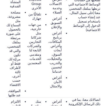
نسحبها من حسابات
المنشأة
الاتصالات
Group
الوسائط الاجتماعية التي
الفندقية
وخدمة
الأخرى
تربطها بملفك الشخصي
العملاء
مصلحة
معنا (على سبيل المثال،
تلقائيًّا من
مشروعة،
عند إنشاء حساب
أغراض
جهازك
مثل
باستخدام تسجيل
التسويق
من جهات
السماح لك
الدخول إلى الوسائط
والإعلان
خارجية،
بالحصول
الاجتماعية)
أغراض
مثل
على صورة
برنامج
شركائنا
مرتبطة
المكافآت،
التجاريين
بملفك
وأغراض
والشركات
الشخصي،
أبحاث
التابعة لنا
والتي قد
السوق،
ومقدمي
تكون
والتحليلات،
الخدمات
مرئيّة لك
والتدريب
المعتمدين
فقط أو
لتحسين
لأطراف
خدماتنا
ثالثة
أخرى،
أغراض
حسب
الأمان
الاقتضاء
والامتثال
الموافقة،
عند طلبها
اتصالاتك معنا، بما في
أغراض
منك
الالتزام
ذلك الرسائل الإلكترونية
استخدام
مباشرةً
القانوني،