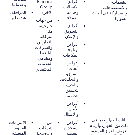
أغراض
Expedia
التقييمات،
وخدماتنا
الاتصالات
Group
والاستقصاءات،
وخدمة
الأخرى
الموافقة،
والمشاركة في أبحاث
العملاء
عند طلبها
السوق)
من جهات
أغراض
خارجية،
التسويق
مثل
والإعلان
شركائنا
التجاريين
أغراض
والشركات
برنامج
التابعة لنا
المكافآت
ومقدمي
أغراض
الخدمات
أبحاث
المعتمدين
السوق،
والتحليلات،
والتدريب
لتحسين
خدماتنا
أغراض
الأمان
والامتثال
بيانات الجهاز - بما في
أغراض
من
الالتزامات
ذلك نوع الجهاز، وأرقام
استخدام
شركات
القانونية
تعريف الجهاز الفريدة،
المنصة
Expedia
المتعلقة