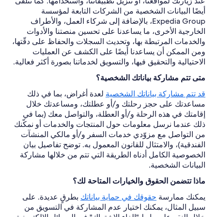
عند زيارتك لمواقعنا، أو تنزيل تطبيقاتنا، واستخدامها. كما نتلقى
أيضًا البيانات الشخصية من الشركات التابعة لمؤسسة
Expedia Group، بالإضافة إلى شركاء العمل، والأطراف
الخارجية الأخرى، ما يساعدنا على تحسين منصتنا والأدوات
والخدمات المرتبطة بها، وتحديث السجلات والحفاظ على دقّتها،
ومن الممكن أن يساعدنا أيضًا على الكشف عن العمليات
الاحتيالية والتحقيق فيها، والتسويق لخدماتنا بصورة أكثر فعالية.
متى تتم مشاركة بياناتك الشخصية؟
قد تتم مشاركة بياناتك الشخصية
لعدة أغراض، بما في ذلك
مساعدتك على حجز رحلتك و/أو عطلتك، ومساعدتك خلال
إقامتك في هذه الرحلة و/أو العطلة، والتواصل معك (بما في
ذلك عندما نرسل معلومات حول المنتجات والخدمات أو نمكّنك
من التواصل مع مزوّدي خدمات السفر و/أو مالكي المنشآت
الفندقية)، والامتثال للقانون المعمول به. توضح تفاصيل بيان
الخصوصية الكامل أدناه الطريقة التي تتم من خلالها مشاركة
البيانات الشخصية.
ماذا تتضمن الحقوق والخيارات المتاحة لك؟
يمكنك ممارسة
حقوقك في حماية بياناتك
بطرقٍ عديدة. على
سبيل المثال، يمكنك اختيار عدم المشاركة في التسويق من