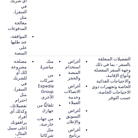
أي شريك
في
السفر)،
مثل
معالجة
المدفوعات
الموافقة،
عند طلبها
على
المنصة
التفضيلات المتعلقة
أغراض
منك
مصلحة
بالسفر - بما في ذلك
استخدام
مباشرةً
مشروعة
وجهة السفر المفضلة
المنصة
(لك أو
من
وأنواع الإقامة،
والحجز
للشريك
شركات
والاحتياجات الغذائية
في
أغراض
Expedia
الخاصة وتجهيزات ذوي
السفر)،
الاتصالات
Group
الاحتياجات الخاصة،
مثل
وخدمة
الأخرى
حسب التوفر
احترام
العملاء
تلقائيًّا من
تفضيلاتك،
أغراض
جهازك
وكذلك أي
التسويق
أفراد
من جهات
والإعلان
يرافقونك
خارجية،
(على سبيل
أغراض
مثل
المثال،
برنامج
شركائنا