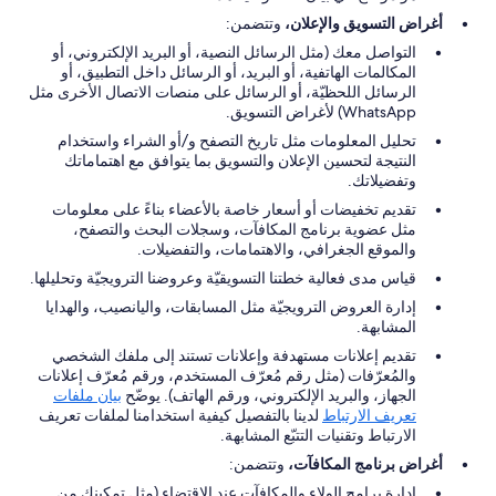
أغراض التسويق والإعلان،
وتتضمن:
التواصل معك (مثل الرسائل النصية، أو البريد الإلكتروني، أو
المكالمات الهاتفية، أو البريد، أو الرسائل داخل التطبيق، أو
الرسائل اللحظيّة، أو الرسائل على منصات الاتصال الأخرى مثل
WhatsApp) لأغراض التسويق.
تحليل المعلومات مثل تاريخ التصفح و/أو الشراء واستخدام
النتيجة لتحسين الإعلان والتسويق بما يتوافق مع اهتماماتك
وتفضيلاتك.
تقديم تخفيضات أو أسعار خاصة بالأعضاء بناءً على معلومات
مثل عضوية برنامج المكافآت، وسجلات البحث والتصفح،
والموقع الجغرافي، والاهتمامات، والتفضيلات.
قياس مدى فعالية خطتنا التسويقيّة وعروضنا الترويجيّة وتحليلها.
إدارة العروض الترويجيّة مثل المسابقات، واليانصيب، والهدايا
المشابهة.
تقديم إعلانات مستهدفة وإعلانات تستند إلى ملفك الشخصي
والمُعرّفات (مثل رقم مُعرّف المستخدم، ورقم مُعرّف إعلانات
الجهاز، والبريد الإلكتروني، ورقم الهاتف). يوضّح
بيان ملفات
تعريف الارتباط
لدينا بالتفصيل كيفية استخدامنا لملفات تعريف
الارتباط وتقنيات التتبّع المشابهة.
أغراض برنامج المكافآت،
وتتضمن:
إدارة برامج الولاء والمكافآت عند الاقتضاء (مثل تمكينك من