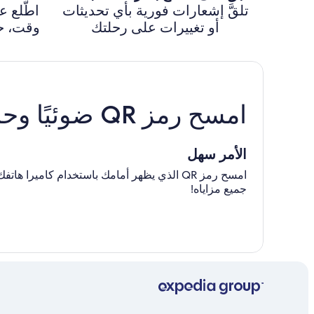
تلقَّ إشعارات فورية بأي تحديثات
اطّلع 
أو تغييرات على رحلتك
وقت، حت
امسح رمز QR ضوئيًا وحمّل تطبيقنا
الأمر سهل
امسح رمز QR الذي يظهر أمامك باستخدام كامي
جميع مزاياه!