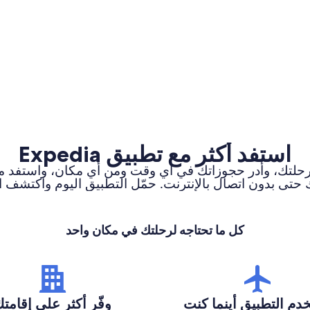
استفد أكثر مع تطبيق Expedia
تابع تنبيهات رحلتك، وأدر حجوزاتك في أي وقت ومن أي مكان، و
حتى بدون اتصال بالإنترنت. حمّل التطبيق اليوم واكتشف 
كل ما تحتاجه لرحلتك في مكان واحد
دم التطبيق أينما كنت
وفّر أكثر على إقامت