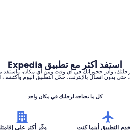
استفد أكثر مع تطبيق Expedia
تابع تنبيهات رحلتك، وأدر حجوزاتك في أي وقت ومن أي مكان، و
حتى بدون اتصال بالإنترنت. حمّل التطبيق اليوم واكتشف 
كل ما تحتاجه لرحلتك في مكان واحد
دم التطبيق أينما كنت
وفّر أكثر على إقامت