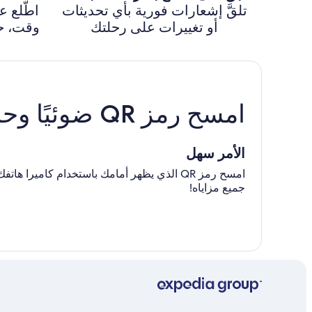
تلقَّ إشعارات فورية بأي تحديثات
اطّلع 
أو تغييرات على رحلتك
وقت، حت
امسح رمز QR ضوئيًا وحمّل تطبيقنا
الأمر سهل
امسح رمز QR الذي يظهر أمامك باستخدام كامي
جميع مزاياه!