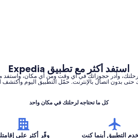
استفد أكثر مع تطبيق Expedia
تابع تنبيهات رحلتك، وأدر حجوزاتك في أي وقت ومن أي مكان، و
حتى بدون اتصال بالإنترنت. حمّل التطبيق اليوم واكتشف 
كل ما تحتاجه لرحلتك في مكان واحد
دم التطبيق أينما كنت
وفّر أكثر على إقامت