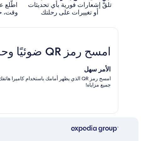
تلقَّ إشعارات فورية بأي تحديثات
اطّلع 
أو تغييرات على رحلتك
وقت، حت
امسح رمز QR ضوئيًا وحمّل تطبيقنا
الأمر سهل
امسح رمز QR الذي يظهر أمامك باستخدام كامي
جميع مزاياه!