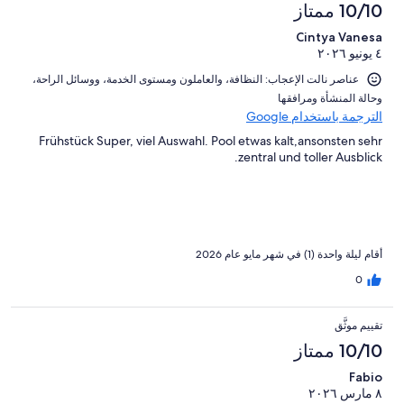
10/10 ممتاز
Cintya Vanesa
٤ يونيو ٢٠٢٦
عناصر نالت الإعجاب: ⁦النظافة⁩، و⁦العاملون ومستوى الخدمة⁩، و⁦وسائل الراحة⁩،
و⁦حالة المنشأة ومرافقها⁩
الترجمة باستخدام Google
Frühstück Super, viel Auswahl. Pool etwas kalt,ansonsten sehr
zentral und toller Ausblick.
أقام ليلة واحدة (1) في شهر مايو عام 2026
0
تقييم موثَّق
10/10 ممتاز
Fabio
٨ مارس ٢٠٢٦