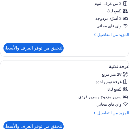
3 من غرف النوم
ور
يتّسع لـ 8
قة
3 أسرّة مزدوجة
ي
واي فاي مجاني
بنى
لمزيد
المزيد من التفاصيل
لحق
ن
لتفاصيل
التحقق من توفر الغرف والأسعار
ن
قة
ستعراض
مكتب ومساحة عمل للكمبيوتر المحمول وأسر
6
ي
غرفة ثلاثية
ميع
بنى
29 متر مربع
لحق
ور
غرفة نوم واحدة
رفة
لاثية
يتّسع لـ 3
سرير مزدوج‫‬ وسرير فردي
واي فاي مجاني
لمزيد
المزيد من التفاصيل
ن
لتفاصيل
التحقق من توفر الغرف والأسعار
ن