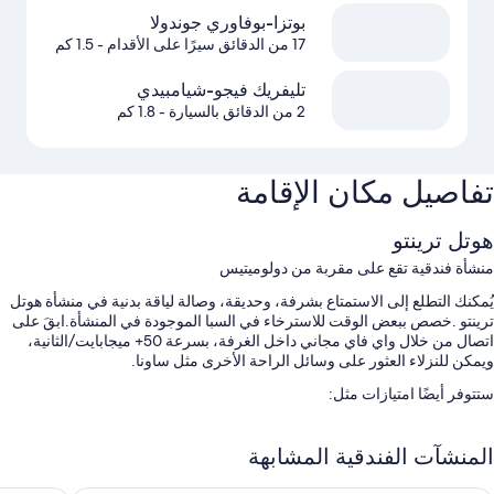
بوتزا-بوفاوري جوندولا
17 من الدقائق سيرًا على الأقدام
- 1.5 كم
تليفريك فيجو-شيامبيدي
2 من الدقائق بالسيارة
- 1.8 كم
تفاصيل مكان الإقامة
هوتل ترينتو
منشأة فندقية تقع على مقربة من دولوميتيس
يُمكنك التطلع إلى الاستمتاع بشرفة، وحديقة، وصالة لياقة بدنية في منشأة هوتل
ترينتو .خصص ببعض الوقت للاسترخاء في السبا الموجودة في المنشأة.ابقَ على
اتصال من خلال واي فاي مجاني داخل الغرفة، بسرعة 50+ ميجابايت/الثانية،
ويمكن للنزلاء العثور على وسائل الراحة الأخرى مثل ساونا.
ستتوفر أيضًا امتيازات مثل:
حمام سباحة مغطى مع مقاعد للتشمس
المنشآت الفندقية المشابهة
صف السيارة بمعرفة النزيل مجانًا
بوفيه فطور (برسوم إضافية)، ولا يُسمَح بالتدخين، ومصعد