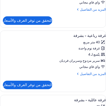
شرفة
واي فاي مجاني
لمزيد
المزيد من التفاصيل
ي
ن
بنى
لتفاصيل
التحقق من توفر الغرف والأسعار
ن
لحق
رفة
زدوجة
ستعراض
مكتب ومساحة عمل للكمبيوتر المحمول وأسر
7
غرفة رباعية - بشرفة
ميع
شرفة
40 متر مربع
ور
ي
غرفة نوم واحدة
رفة
بنى
باعية
يتّسع لـ 4
لحق
سرير مزدوج‫‬ وسريران فرديان
شرفة
واي فاي مجاني
لمزيد
المزيد من التفاصيل
ن
لتفاصيل
التحقق من توفر الغرف والأسعار
ن
رفة
باعية
ستعراض
مكتب ومساحة عمل للكمبيوتر المحمول وأسر
8
غرفة عائلية - بشرفة
ميع
شرفة