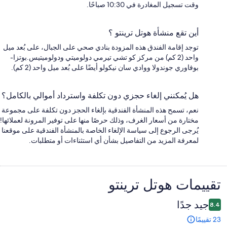
وقت تسجيل المغادرة في 10:30 صباحًا.
أين تقع منشأة هوتل ترينتو ؟
توجد إقامة الفندق هذه المزودة بنادي صحي على الجبال، على بُعد ميل
واحد (2 كم) من مركز كو تشي تيرمي دولوميتي ودولوميتيس.بوتزا-
بوفاوري جوندولا ووادي سان نيكولو أيضًا على بُعد ميل واحد (2 كم).
هل يُمكنني إلغاء حجزي دون تكلفة واسترداد أموالي بالكامل؟
نعم، تسمح هذه المنشأة الفندقية بإلغاء الحجز دون تكلفة على مجموعة
مختارة من أسعار الغرف، وذلك حرصًا منها على توفير المرونة لعملائها!
يُرجى الرجوع إلى سياسة الإلغاء الخاصة بالمنشأة الفندقية على موقعنا
لمعرفة المزيد من التفاصيل بشأن أي استثناءات أو متطلبات.
التقييمات
تقييمات ⁦هوتل ترينتو ⁩
جيد جدًا
8.4
23 تقييمًا