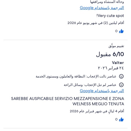
و⁦حالة المنشأة ومرافقها⁩
الترجمة باستخدام Google
Very cute spot!
أقام ليلتين (2) في شهر يونيو عام 2026
0
تقييم موثَّق
6/10 مقبول
Valter
٢٤ فبراير ٢٠٢٦
عناصر نالت الإعجاب: ⁦النظافة⁩ و⁦العاملون ومستوى الخدمة⁩
عناصر لم تنل الإعجاب: وسائل الراحة
الترجمة باستخدام Google
SAREBBE AUSPICABILE SERVIZIO MEZZAPENSIONE E ZONA
WELNESS MEGLIO TENUTA
أقام 4 ليالٍ في شهر فبراير عام 2026
0