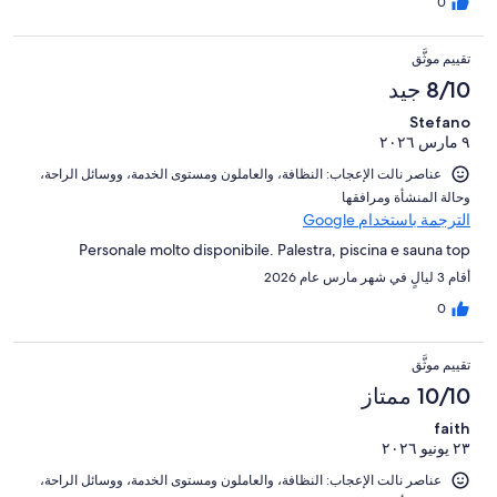
0
تقييم موثَّق
8/10 جيد
Stefano
٩ مارس ٢٠٢٦
عناصر نالت الإعجاب: ⁦النظافة⁩، و⁦العاملون ومستوى الخدمة⁩، و⁦وسائل الراحة⁩،
و⁦حالة المنشأة ومرافقها⁩
الترجمة باستخدام Google
Personale molto disponibile. Palestra, piscina e sauna top
أقام 3 ليالٍ في شهر مارس عام 2026
0
تقييم موثَّق
10/10 ممتاز
faith
٢٣ يونيو ٢٠٢٦
عناصر نالت الإعجاب: ⁦النظافة⁩، و⁦العاملون ومستوى الخدمة⁩، و⁦وسائل الراحة⁩،