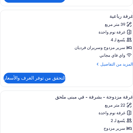
رفة
لاثية
ستعراض
مكتب ومساحة عمل للكمبيوتر المحمول وأسر
4
غرفة رباعية
ميع
39 متر مربع
ور
غرفة نوم واحدة
رفة
باعية
يتّسع لـ 4
سرير مزدوج‫‬ وسريران فرديان
واي فاي مجاني
لمزيد
المزيد من التفاصيل
ن
لتفاصيل
التحقق من توفر الغرف والأسعار
ن
رفة
باعية
ستعراض
مكتب ومساحة عمل للكمبيوتر المحمول وأسر
6
غرفة مزدوجة - بشرفة - في مبنى ملحق
ميع
22 متر مربع
ور
غرفة نوم واحدة
رفة
زدوجة
يتّسع لـ 2
سرير مزدوج