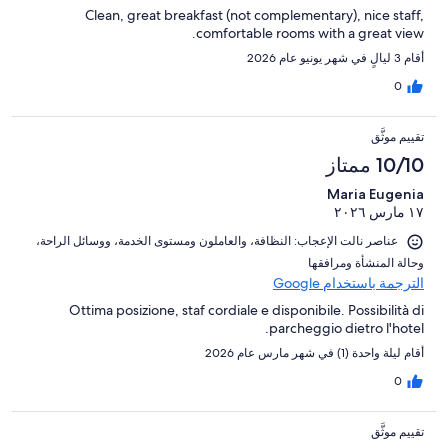
Clean, great breakfast (not complementary), nice staff,
comfortable rooms with a great view.
أقام 3 ليالٍ في شهر يونيو عام 2026
0
تقييم موثَّق
10/10 ممتاز
Maria Eugenia
١٧ مارس ٢٠٢٦
عناصر نالت الإعجاب: ⁦النظافة⁩، و⁦العاملون ومستوى الخدمة⁩، و⁦وسائل الراحة⁩،
و⁦حالة المنشأة ومرافقها⁩
الترجمة باستخدام Google
Ottima posizione, staf cordiale e disponibile. Possibilità di
parcheggio dietro l'hotel.
أقام ليلة واحدة (1) في شهر مارس عام 2026
0
تقييم موثَّق