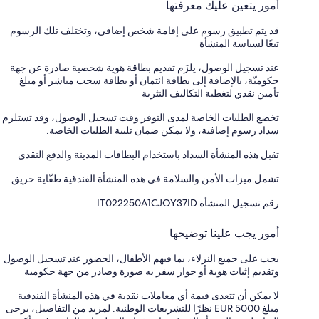
أمور يتعين عليك معرفتها
قد يتم تطبيق رسوم على إقامة شخص إضافي، وتختلف تلك الرسوم
تبعًا لسياسة المنشأة
عند تسجيل الوصول، يلزَم تقديم بطاقة هوية شخصية صادرة عن جهة
حكوميّة، بالإضافة إلى بطاقة ائتمان أو بطاقة سحب مباشر أو مبلغ
تأمين نقدي لتغطية التكاليف النثرية
تخضع الطلبات الخاصة لمدى التوفر وقت تسجيل الوصول، وقد تستلزم
سداد رسوم إضافية، ولا يمكن ضمان تلبية الطلبات الخاصة.
تقبل هذه المنشأة السداد باستخدام البطاقات المدينة والدفع النقدي
تشمل ميزات الأمن والسلامة في هذه المنشأة الفندقية طفّاية حريق
رقم تسجيل المنشأة ⁦IT022250A1CJOY37ID⁩
أمور يجب علينا توضيحها
يجب على جميع النزلاء، بما فيهم الأطفال، الحضور عند تسجيل الوصول
وتقديم إثبات هوية أو جواز سفر به صورة وصادر من جهة حكومية
لا يمكن أن تتعدى قيمة أي معاملات نقدية في هذه المنشأة الفندقية
مبلغ EUR 5000 نظرًا للتشريعات الوطنية. لمزيد من التفاصيل، يرجى