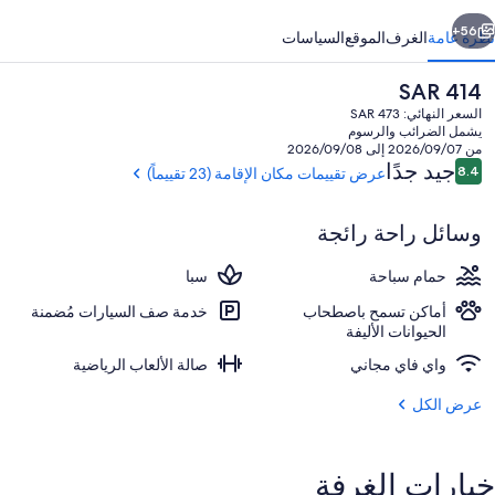
ابق
التالي
56+
نظرة عامة
الغرف
الموقع
السياسات
السعر
SAR 414
الحالي
السعر النهائي: SAR 473
هو
يشمل الضرائب والرسوم
SAR
من 2026/09/07 إلى 2026/09/08
414
التقييمات
جيد جدًا
8.4
عرض تقييمات مكان الإقامة (23 تقييماً)
8.4 من 10
وسائل راحة رائجة
واجهة المنشأة
حمام سباحة
سبا
أماكن تسمح باصطحاب
خدمة صف السيارات مُضمنة
الحيوانات الأليفة
واي فاي مجاني
صالة الألعاب الرياضية
عرض الكل
خيارات الغرفة