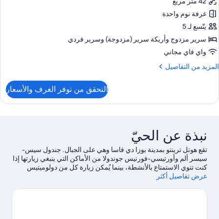
42 متر مربع
ور
غرفة نوم واحدة
رفة
ائلية
يتّسع لـ 5
سرير مزدوج‫‬ وأريكة سرير (مزدوجة)‫‬ وسرير فردي
شرفة
واي فاي مجاني
لمزيد
المزيد من التفاصيل
ن
لتفاصيل
التحقق من توفر الغرف والأسعار
ن
رفة
ائلية
شرفة
نبذة عن الحيّ
تقع هوتل ترينتو بمدينة بوزا دي فاسا وهي على الجبال. جندول سيس-
سيسر ألم وأورتيسي-فورنيس جوندولا من الأماكن التي ينبغي زيارتها إذا
كنت تنوي الاستمتاع بالأنشطة، بينما يُمكن زيارة كل من دولوميتيس
عرض تفاصيل أكثر
وفييم فالي لاستكشاف الأماكن الجميلة في المنطقة.لا تفوت زيارة كل
من دولاونديس كانازي وRifugio Firenze أيضًا. استكشف كل معالم
المنطقة من خلال تسلق الصخور، وركوب الدراجات الجبلية، ومضمار
للمشي/ للدراجات.
تفضل بزيارة أدلتنا للسفر إلى بوزا دي فاسا