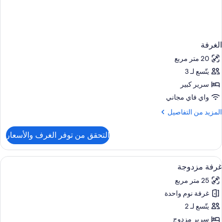
الغرفة
20 متر مربع
يتّسع لـ 3
سرير كبير
واي فاي مجاني
لمزيد
المزيد من التفاصيل
ن
لتفاصيل
التحقق من توفر الغرف والأسعار
ن
لغرفة
ستعراض
مكتب ومساحة عمل للكمبيوتر المحمول وأسر
4
غرفة مزدوجة
ميع
25 متر مربع
ور
غرفة نوم واحدة
رفة
زدوجة
يتّسع لـ 2
سرير مزدوج