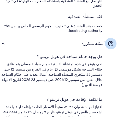
التواصل مع المنشأة الفندقية باستخدام المعلومات الواردة في تأكيد
الحجز.
فئة المنشأة الفندقية
حصلت هذه المنشأة على تصنيف النجوم الرسمي الخاص بها من the
local rating authority.
أسئلة متكررة
هل يوجد حمام سباحة في هوتل ترينتو ؟
نعم، يتوفر في هذه المنشأة الفندقية حمام سباحة مغطى.يتم إغلاق
حمّام السباحة بشكل موسمي كل عام في الفترة من سبتمبر 12 حتى
ديسمبر 22.ستُجري المنشأة السياحية أعمال تجديد على حمّام السباحة
خلال الفترة من سبتمبر 12 2026 حتى ديسمبر 23 2026 (تاريخ الانتهاء
عرضة للتغيير).
ما تكلفة الإقامة في هوتل ترينتو ؟
اعتبارًا من ٩ شعبان ٢٠٢٦، ستبدأ الأسعار الخاصة بإقامة ليلة واحدة
لشخصين بالغين في هوتل ترينتو بتاريخ ٧ رمضان ٢٠٢٦ من SAR 414،