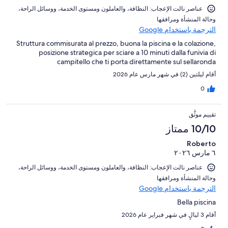
عناصر نالت الإعجاب: ⁦النظافة⁩، و⁦العاملون ومستوى الخدمة⁩، و⁦وسائل الراحة⁩،
و⁦حالة المنشأة ومرافقها⁩
الترجمة باستخدام Google
Struttura commisurata al prezzo, buona la piscina e la colazione,
posizione strategica per sciare a 10 minuti dalla funivia di
campitello che ti porta direttamente sul sellaronda
أقام ليلتين (2) في شهر مارس عام 2026
0
تقييم موثَّق
10/10 ممتاز
Roberto
٦ مارس ٢٠٢٦
عناصر نالت الإعجاب: ⁦النظافة⁩، و⁦العاملون ومستوى الخدمة⁩، و⁦وسائل الراحة⁩،
و⁦حالة المنشأة ومرافقها⁩
الترجمة باستخدام Google
Bella piscina
أقام 3 ليالٍ في شهر فبراير عام 2026