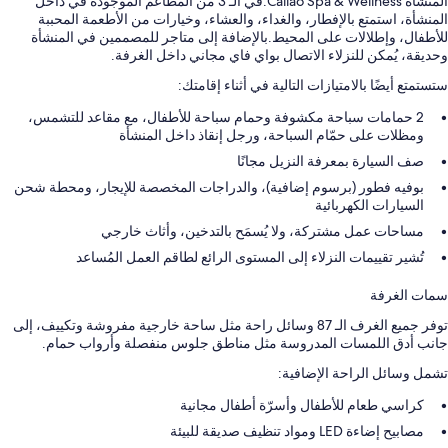
المنشأة Callao Spa & Wellness.في الـ 3 من المطاعم الموجودة في داخل
المنشأة، استمتع بالإفطار، والغداء، والعشاء، وخيارات من الأطعمة المحببة
للأطفال، وإطلالات على المحيط.بالإضافة إلى متاجر للمصممين في المنشأة
وحديقة، يُمكن للنزلاء الاتصال بواي فاي مجاني داخل الغرفة.
ستستمتع أيضًا بالامتيازات التالية في أثناء إقامتك:
2 حمامات سباحة مكشوفة وحمام سباحة للأطفال، مع مقاعد للتشمس،
ومظلات على حمّام السباحة، ورجل إنقاذ داخل المنشأة
صف السيارة بمعرفة النزيل مجانًا
بوفيه فطور (برسوم إضافية)، والدراجات المخصصة للإيجار، ومحطة شحن
السيارات الكهربائية
مساحات عمل مشتركة، ولا يُسمَح بالتدخين، وأثاث خارجي
تُشير تقييمات النزلاء إلى المستوى الرائع لطاقم العمل المُساعد
سمات الغرفة
توفر جميع الغرف الـ 87 وسائل راحة مثل ساحة خارجية مفروشة وتكييف، إلى
جانب أدق اللمسات المدروسة مثل مناطق جلوس منفصلة وأرواب حمام.
تشمل وسائل الراحة الإضافية:
كراسي طعام للأطفال وأسرّة أطفال مجانية
مصابيح إضاءة LED ومواد تنظيف صديقة للبيئة