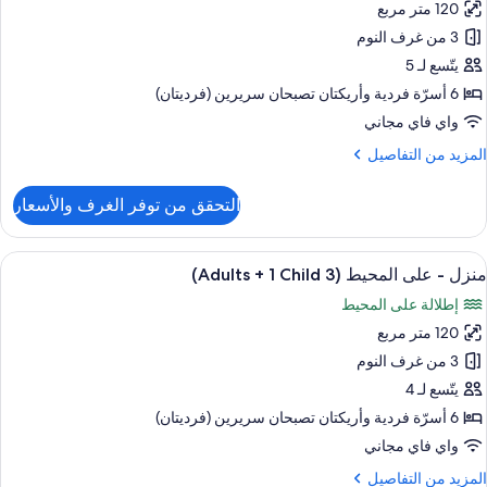
Adult
120 متر مربع
نزل
3 من غرف النوم
لى
Child
يتّسع لـ 5
لمحيط
6 أسرّة فردية‫‬ وأريكتان تصبحان سريرين (فرديتان)
(2
واي فاي مجاني
Adult
لمزيد
المزيد من التفاصيل
ن
لتفاصيل
التحقق من توفر الغرف والأسعار
children
ن
نزل
ستعراض
حمام سباحة خاص
13
لى
منزل - على المحيط (3 Adults + 1 Child)
ميع
لمحيط
إطلالة على المحيط
(2
ور
Adult
120 متر مربع
نزل
3 من غرف النوم
لى
children
يتّسع لـ 4
لمحيط
6 أسرّة فردية‫‬ وأريكتان تصبحان سريرين (فرديتان)
(3
واي فاي مجاني
Adult
لمزيد
المزيد من التفاصيل