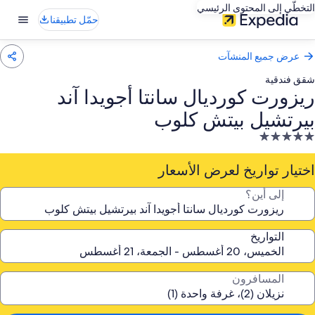
التخطّي إلى المحتوى الرئيسي
حمّل تطبيقنا
عرض جميع المنشآت
شقق فندقية
ريزورت كورديال سانتا أجويدا آند
بيرتشيل بيتش كلوب
نشأة
ندقية
صنفة
اختيار تواريخ لعرض الأسعار
ـ
إلى أين؟
5.
جوم
التواريخ
المسافرون