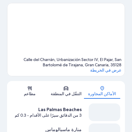
من منارة ماسبالوماس وماسبالوماس ديونس مكانين آخرين موصى بهما
للزيارة.يُقدم ركوب الأمواج على ألواح شراعية فرصة رائعة للتنزه في
المياة المحيطة، أو يُمكنك الاستمتاع بخوض تجارب مثيرة من خلال
مضمار للمشي/ للدراجات وركوب الدراجات الجبلية القريبة.
تفضل
بزيارة أدلتنا للسفر إلى سان بارتولوميو دي تراخانا
Calle del Charrán, Urbanización Sector IV, El Pajar, San
Bartolomé de Tirajana, Gran Canaria, 35128
عرض في الخريطة
الخريطة
الأماكن المجاورة
التنقّل في المنطقة
مطاعم
Las Palmas Beaches
3 من الدقائق سيرًا على الأقدام
- 0.3 كم
منارة ماسبالوماس