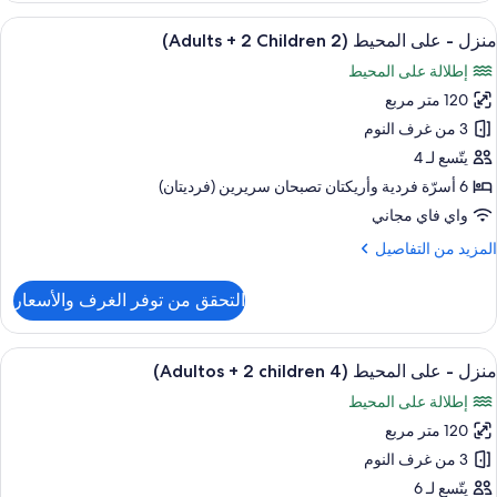
ستعراض
حمام سباحة خاص
13
لى
منزل - على المحيط (2 Adults + 2 Children)
ميع
لمحيط
إطلالة على المحيط
ور
120 متر مربع
نزل
3 من غرف النوم
لى
يتّسع لـ 4
لمحيط
6 أسرّة فردية‫‬ وأريكتان تصبحان سريرين (فرديتان)
(2
واي فاي مجاني
Adult
لمزيد
المزيد من التفاصيل
ن
لتفاصيل
التحقق من توفر الغرف والأسعار
Children
ن
نزل
ستعراض
حمام سباحة خاص
13
لى
منزل - على المحيط (4 Adultos + 2 children)
ميع
لمحيط
إطلالة على المحيط
(2
ور
Adult
120 متر مربع
نزل
3 من غرف النوم
لى
Children
يتّسع لـ 6