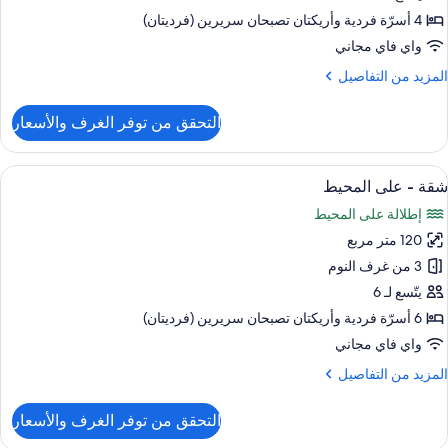
(2
4 أسرّة فردية‫‬ وأريكتان تصبحان سريرين (فرديتان)
Adult
واي فاي مجاني
لمزيد
المزيد من التفاصيل
ن
children
لتفاصيل
التحقق من توفر الغرف والأسعار
ن
قة
يلوكس
ستعراض
حمام سباحة خاص
13
(2
شقة - على المحيط
ميع
Adult
إطلالة على المحيط
ور
120 متر مربع
قة
children
3 من غرف النوم
لى
يتّسع لـ 6
لمحيط
6 أسرّة فردية‫‬ وأريكتان تصبحان سريرين (فرديتان)
واي فاي مجاني
لمزيد
المزيد من التفاصيل
ن
لتفاصيل
التحقق من توفر الغرف والأسعار
ن
قة