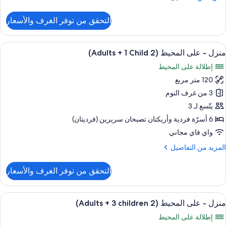
ن
Child
لتفاصيل
التحقق من توفر الغرف والأسعار
ن
قة
يلوكس
ستعراض
حمام سباحة خاص
13
(4
منزل - على المحيط (2 Adults + 1 Child)
ميع
Adult
إطلالة على المحيط
ور
120 متر مربع
نزل
Child
3 من غرف النوم
لى
يتّسع لـ 3
لمحيط
6 أسرّة فردية‫‬ وأريكتان تصبحان سريرين (فرديتان)
(2
واي فاي مجاني
Adult
لمزيد
المزيد من التفاصيل
ن
لتفاصيل
التحقق من توفر الغرف والأسعار
Child
ن
نزل
ستعراض
حمام سباحة خاص
13
لى
منزل - على المحيط (2 Adults + 3 children)
ميع
لمحيط
إطلالة على المحيط
(2
ور