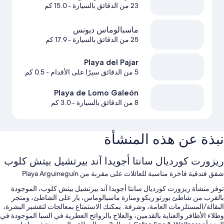
23 من الدقائق بالسيارة
- 15.0 كم
ماسبالوماس ديونس
25 من الدقائق بالسيارة
- 17.9 كم
Playa del Pajar
5 من الدقائق سيرًا على الأقدام
- 0.5 كم
Playa de Lomo Galeón
8 من الدقائق بالسيارة
- 3.0 كم
نبذة عن هذه المنشأة
ريزورت كورديال سانتا أجويدا آند بيرتشيل بيتش كلوب
شقق فندقية فاخرة مناسبة للعائلات على مقربة من Playa Arguineguín
توفر منشأة ريزورت كورديال سانتا أجويدا آند بيرتشيل بيتش كلوب، الموجودة
بالقرب من شاطئ بورتو ريكو ومنارة ماسبالوماس، بار على الشاطئ، ومتجر
البقالة/المستلزمات العامة، وشرفة. يمكنك الاستمتاع بمعالجات لتقشير البشرة،
وطلاء الأظافر والعناية بالقدمين، والعلاج بالروائح العطرية في السبا الموجودة في