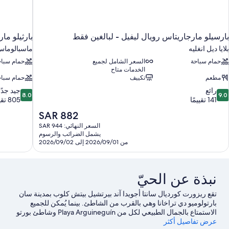
بارسيلو مارجاريتاس رويال ليفيل - لبالغين فقط
بارثيلو ما
بلايا ديل انغليه
ماسبالوما
حمام سباحة
السعر الشامل لجميع
حمام سباح
الخدمات متاح
مطعم
تكييف
حمام سباح
8.0
9.
رائع
جيد جدًا
8.0
9.0
ن
من
141 تقييمًا
805 تقييمات
10،
10،
السعر
SAR 882
ائع،
جيد
الحالي
السعر النهائي: SAR 944
14
جدًا،
هو
يشمل الضرائب والرسوم
قييمًا
805
SAR
من 2026/09/01 إلى 2026/09/02
تقييمات
882
نبذة عن الحيّ
تقع ريزورت كورديال سانتا أجويدا آند بيرتشيل بيتش كلوب بمدينة سان
بارتولوميو دي تراخانا وهي بالقرب من الشاطئ. بينما يُمكن للجميع
الاستمتاع بالجمال الطبيعي لكل من Playa Arguineguín وشاطئ بورتو
عرض تفاصيل أكثر
ريكو، يُمكن للراغبين في ممارسة نشاط ما زيارة ميناء موجان.يُعد كل