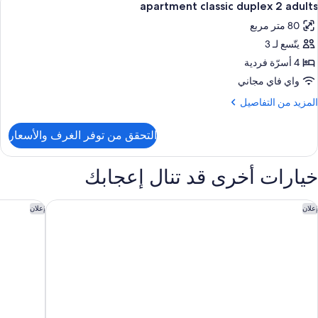
8
apartment classic duplex 2 adults
ميع
80 متر مربع
ور
يتّسع لـ 3
apartmen
classi
4 أسرّة فردية
duple
واي فاي مجاني
لمزيد
المزيد من التفاصيل
adult
ن
لتفاصيل
التحقق من توفر الغرف والأسعار
ن
apartmen
classi
خيارات أخرى قد تنال إعجابك
duple
adult
ارسيلو مارجاريتاس رويال ليفيل - لبالغين فقط
بارثيلو ما
إعلان
إعلان