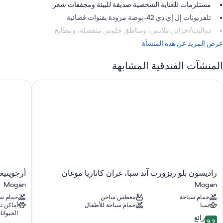
مستلزمات للعناية الشخصية صديقة للبيئة ومجففات شعر
تلفزيونات إل إي دي 42-بوصة مزودة بقنوات فضائية
دواليب/خزائن ملابس، ومناطق جلوس منفصلة، ومطابخ
عرض المزيد عن هذه المنشأة
المنشآت الفندقية المشابهة
اديسون بلو ريزورت آند سبا، غران كاناريا موغان
أرجوينيغين
راديسون
أرجوينيغي
راديسون بلو ريزورت آند سبا، غران كاناريا موغان
أرجوينيغ
بلو
بارك
Mogan
Mogan
ريزورت
باي
حمام سباحة
مغطس ساخن
حمام سب
آند
سيرفاتور
سبا
حمام سباحة للأطفال
أماكن 
سبا،
ف
الحيوانا
غران
ي
9.2
رائع
9.2