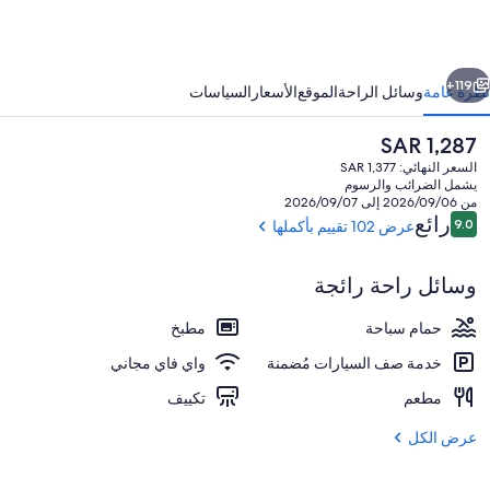
ند
يرتشيل
ابق
التالي
يتش
119+
نظرة عامة
وسائل الراحة
الموقع
الأسعار
السياسات
لوب
السعر
SAR 1,287
الحالي
السعر النهائي: SAR 1,377
هو
يشمل الضرائب والرسوم
SAR
من 2026/09/06 إلى 2026/09/07
1,287
التقييمات
رائع
9.0
عرض 102 تقييم بأكملها
9.0 من 10
وسائل راحة رائجة
2 من حمّامات السباحة الخارجية، مظلات على حمّام السباحة، مقاعد للتشمس
حمام سباحة
مطبخ
خدمة صف السيارات مُضمنة
واي فاي مجاني
مطعم
تكييف
عرض الكل