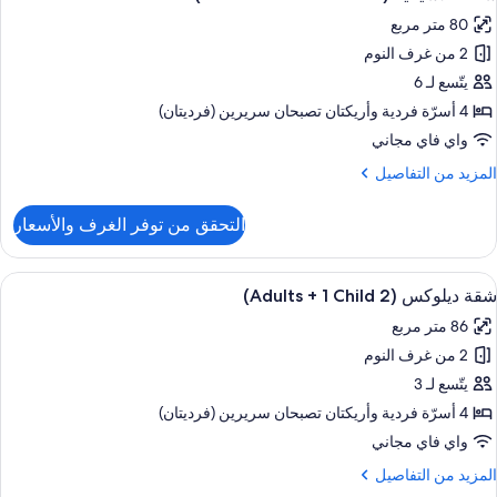
ميع
Adult
80 متر مربع
ور
2 من غرف النوم
قة
children
لاسيكية
يتّسع لـ 6
(4
4 أسرّة فردية‫‬ وأريكتان تصبحان سريرين (فرديتان)
Adulto
واي فاي مجاني
لمزيد
المزيد من التفاصيل
ن
children
لتفاصيل
التحقق من توفر الغرف والأسعار
ن
قة
لاسيكية
ستعراض
حمام سباحة خاص
9
(4
شقة ديلوكس (2 Adults + 1 Child)
ميع
Adulto
86 متر مربع
ور
2 من غرف النوم
قة
children
يلوكس
يتّسع لـ 3
(2
4 أسرّة فردية‫‬ وأريكتان تصبحان سريرين (فرديتان)
Adult
واي فاي مجاني
لمزيد
المزيد من التفاصيل
ن