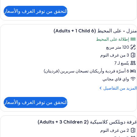
ن
لتفاصيل
التحقق من توفر الغرف والأسعار
Children
ن
نزل
ستعراض
حمام سباحة خاص
13
لى
منزل - على المحيط (6 Adults + 1 Child)
ميع
لمحيط
إطلالة على المحيط
(5
ور
Adult
120 متر مربع
نزل
3 من غرف النوم
لى
Children
يتّسع لـ 7
لمحيط
6 أسرّة فردية‫‬ وأريكتان تصبحان سريرين (فرديتان)
(6
واي فاي مجاني
Adult
لمزيد
المزيد من التفاصيل
ن
لتفاصيل
التحقق من توفر الغرف والأسعار
Child
ن
نزل
ستعراض
شرفة/رواق
9
لى
غرفة دوبلكس كلاسيكية (2 Adults + 3 Children)
ميع
لمحيط
2 من غرف النوم
(6
ور