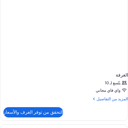
الغرفة
يتّسع لـ 10
واي فاي مجاني
لمزيد
المزيد من التفاصيل
ن
لتفاصيل
التحقق من توفر الغرف والأسعار
ن
لغرفة
ستعراض
خزنة داخل الغرفة ومكتب وأسرّة أطفال/رضّع 