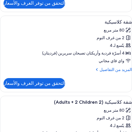
التحقق من توفر الغرف والأسعار
ن
قة
لاسيكية
ستعراض
شرفة/رواق
8
(2
شقة كلاسيكية
ميع
Adult
80 متر مربع
ور
2 من غرف النوم
قة
Child
لاسيكية
يتّسع لـ 4
4 أسرّة فردية‫‬ وأريكتان تصبحان سريرين (فرديتان)
واي فاي مجاني
لمزيد
المزيد من التفاصيل
ن
لتفاصيل
التحقق من توفر الغرف والأسعار
ن
قة
لاسيكية
ستعراض
شرفة/رواق
8
شقة كلاسيكية (2 Adults + 2 Children)
ميع
80 متر مربع
ور
2 من غرف النوم
قة
لاسيكية
يتّسع لـ 4