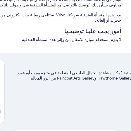
مخاوف بشأن ذلك، نُوصيك بالتواصل مع المنشأة الفندقية قبل وصولك للتأكد م
حجزك أو إلغائه.
أمور يجب علينا توضيحها
لا يلزم استخدام سيارة للانتقال من وإلى هذه المنشأة الفندقية
مائية. يُمكن مشاهدة الجمال الطبيعي للمنطقة في متنزه بورت أورفورد
هيدز العام وHumbug Mountain State Park، بينما يُعد كل من Hawthorne Gallery وRaincoat Arts Gallery من أبرز المعالم
R
ع