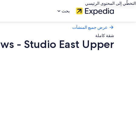
التخطّي إلى المحتوى الرئيسي
بحث
عرض جميع المنشآت
شقة كاملة
ws - Studio East Upper
معرض
صور
Most
Spectacular
Ocean
Views
-
Studio
East