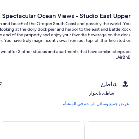
 Spectacular Ocean Views - Studio East Upper
 and beach of the Oregon South Coast and possibly the world. You
looking at the dolly dock pier and harbor to the east and Battle Rock
he end of the property and enjoy your favorite beverage on the deck
er. You have truly magnificent views from our top-of-the-line studios.
 we offer 3 other studios and apartments that have similar listings on
AirBnB.
ctacular view of Battle Rock and Hubbard Beach to the east and full
ng doors step out onto the deck with 180 degree view inclusive of the
 table for two, two cushy chairs that can be moved to capture the best
شاطئ
e and coffee making equipment. The bathroom has heated floor, huge
shower, twin sinks and a soaking tub and Japanese bidet toilet!
شاطئ بالجوار
hine and dryer access, Iron and ironing boards available on request.
عرض جميع وسائل الراحة في المنشأة
eck at the very end of the property, that sits 100 ft above the water..
 إن بورت أورفورد ذا لايت هاوس
كاستيلو دي سابيا
nager who will be available via messenger app throughout your stay.
nager who will be available via messenger app throughout your stay.