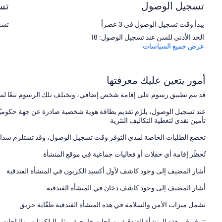
تسجيل الوصول
تس
يبدأ وقت تسجيل الوصول في 3 عصراً
تسجيل
الحد الأدنى للسن عند تسجيل الوصول: 18
عرض جميع السياسات
أمور يتعين عليك معرفتها
قد يتم تطبيق رسوم على إقامة شخص إضافي، وتختلف تلك الرسوم تبعًا لس
عند تسجيل الوصول، يلزَم تقديم بطاقة هوية شخصية صادرة عن جهة حكوميّة،
تأمين نقدي لتغطية التكاليف النثرية
تخضع الطلبات الخاصة لمدى التوفر وقت تسجيل الوصول، وقد تستلزم سداد 
تُحظَر إقامة أي حفلات أو فعاليات جماعية في موقع المنشأة
أشار المضيف إلى وجود كاشف لأول أكسيد الكربون في المنشأة الفندقية
أشار المضيف إلى وجود كاشف دخان في المنشأة الفندقية
تشمل ميزات الأمن والسلامة في هذه المنشأة الفندقية طفّاية حريق
تتوفر في هذه المنشأة الفندقية مساحات خارجية، مثل البلكونات، والباحات، 