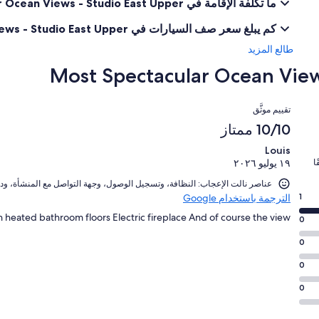
ما تكلفة الإقامة في Most Spectacular Ocean Views - Studio East Upper؟
كم يبلغ سعر صف السيارات في Most Spectacular Ocean Views - Studio East Upper؟
طالع المزيد
التقييمات
تقييم موثَّق
10/10 ممتاز
Louis
ا
١٩ يوليو ٢٠٢٦
عناصر نالت الإعجاب: ⁦النظافة⁩، و⁦تسجيل الوصول⁩، و⁦جهة التواصل مع المنشأة⁩، و⁦دقة إعلان المنشأة الفندقية⁩
1
الترجمة باستخدام Google
 heated bathroom floors Electric fireplace And of course the view!
0
0
0
0