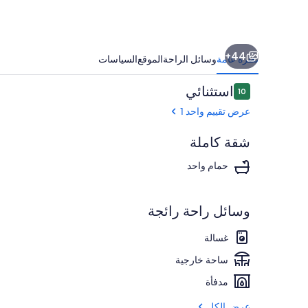
Upper
44+
نظرة عامة
وسائل الراحة
الموقع
السياسات
التقييمات
استثنائي
10
10 من 10
عرض تقييم واحد 1
شقة كاملة
المنشأة من الخ
حمام واحد
وسائل راحة رائجة
غسالة
ساحة خارجية
مدفأة
عرض الكل