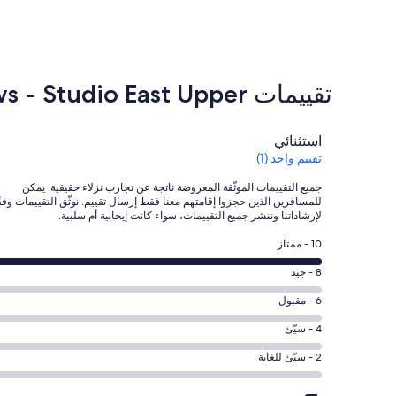
تقييمات ⁦Most Spectacular Ocean Views - Studio East Upper⁩
التقييمات
استثنائي
تقييم واحد (1)
جميع التقييمات الموثّقة المعروضة ناتجة عن تجارب نزلاء حقيقية. يمكن
للمسافرين الذين حجزوا إقامتهم معنا فقط إرسال تقييم. نوثّق التقييمات وفقً
لإرشاداتنا وننشر جميع التقييمات، سواء كانت إيجابية أم سلبية.
درجة
10 - ممتاز
التصنيف
درجة
8 - جيد
10
التصنيف
-
درجة
6 - مقبول
8
ممتاز.
التصنيف
-
درجة
4 - سيّئ
1
6
جيد.
التصنيف
من
-
درجة
2 - سيّئ للغاية
0
4
أصل
مقبول.
التصنيف
من
-
1
0
2