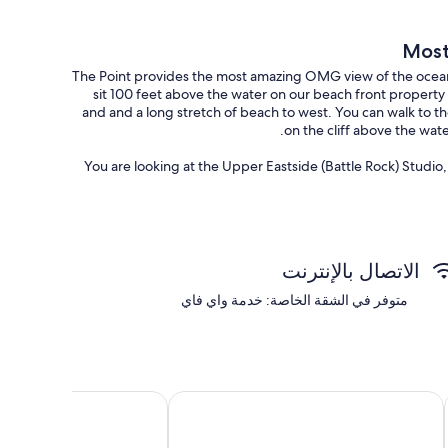
Most
The Point provides the most amazing OMG view of the ocean
sit 100 feet above the water on our beach front property 
and and a long stretch of beach to west. You can walk to t
on the cliff above the wat
You are looking at the Upper Eastside (Battle Rock) Studio,
The Upper East Side Studio of the Lodge has the most spe
view of The Point and deck area to the south. The slidi
dolly dock to the west. The unit is furnished with a bistro
الاتصال بالإنترنت
views. The studio has a small refrigerator, microwav
متوفر في الشقة الخاصة: خدمة واي فاي
Additional amenities like washing mac
All guests have total access to The Point grass area and d
e port and beach access
om cottage! Ping Pong, Ninja Warrior setup! Firepit, orchard!
We have a local ma
We have a local ma