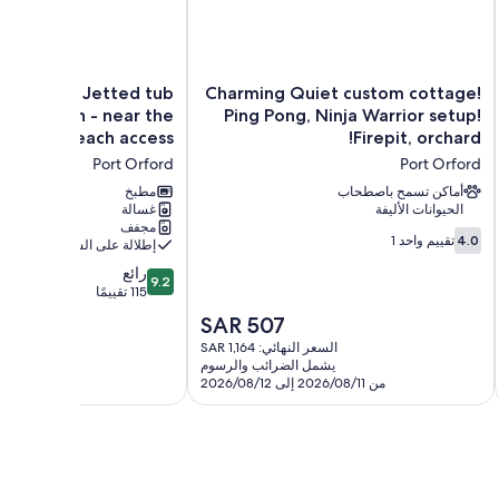
The Point studio is located within walking distance to t
Walking and biking are the easiest ways to get around, sin
Oceanview
Charming
home w/ Jetted tub
Charming Quiet custom cottage!
and 
home
Quiet
t location - near the
Ping Pong, Ninja Warrior setup!
w/
custom
ort and beach access
Firepit, orchard!
Guests are wishing walking distance of the best resta
Jetted
cottage!
Port Orford
Port Orford
dist
tub
Ping
and
Pong,
أماكن تسمح باصطحاب
مطبخ
Please note that o
Ninja
الحيوانات الأليفة
great
غسالة
مجفف
location
Warrior
4.0
4.0
تقييم واحد 1
إطلالة على الشاطئ
-
setup!
من
near
Firepit,
9.2
رائع
10،
9.2
the
orchard!
من
115 تقييمًا
تقييم
port
Port
10،
واحد
السعر
SAR 507
and
Orford
رائع،
1
الحالي
السعر النهائي: SAR 1,164
beach
115
هو
يشمل الضرائب والرسوم
access
تقييمًا
SAR
من 2026/08/11 إلى 2026/08/12
Port
507
Orford