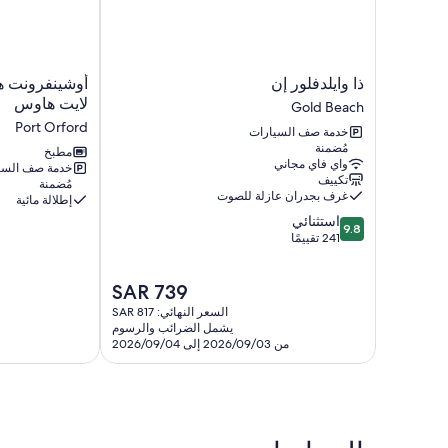
ذا
أوشينفرونت
ذا وايلدفلور إن
أوشينفرونت هو
وايلدفلور
هوم
لايت هاوس
Gold Beach
إن
إن
Port Orford
خدمة صف السيارات
Gold
بورت
مُضمنة
Beach
أورفورد
مطبخ
واي فاي مجاني
خدمة صف السي
ذا
تكييف
مُضمنة
لايت
غرف بجدران عازلة للصوت
إطلالة مائية
هاوس
9.8
استثنائي
Port
9.8
من
241 تقييمًا
Orford
10،
استثنائي،
السعر
SAR 739
241
الحالي
تقييمًا
السعر النهائي: SAR 817
هو
يشمل الضرائب والرسوم
SAR
من 2026/09/03 إلى 2026/09/04
739