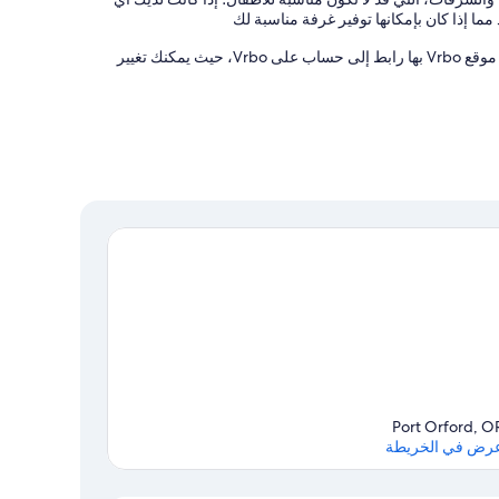
ما إذا كان بإمكانها توفير غرفة مناسبة لك
يدير هذه المنشأة الفندقية شريكنا، Vrbo. ستتلقى رسالة بريد إلكتروني من موقع Vrbo بها رابط إلى حساب على Vrbo، حيث يمكنك تغيير
Port Orford, O
رض في الخريطة