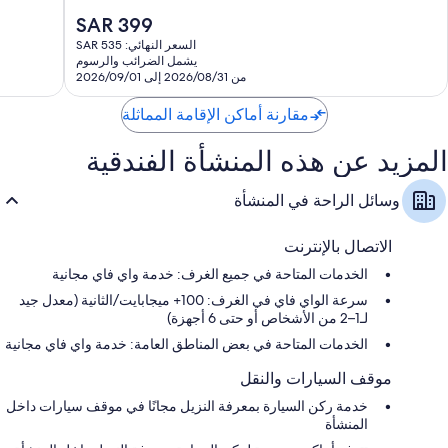
جيد
روول
10،
السعر
SAR 399
جدًا،
جميع
جيد
الحالي
1,005
الخدمات
جدًا،
السعر النهائي: SAR 535
هو
تقييمات
لويس
يشمل الضرائب والرسوم
1,007
SAR
من 2026/08/31 إلى 2026/09/01
دونالدو
تقييمات
399
كولوسيو
مقارنة أماكن الإقامة المماثلة
المزيد عن هذه المنشأة الفندقية
وسائل الراحة في المنشأة
الاتصال بالإنترنت
الخدمات المتاحة في جميع الغرف: خدمة واي فاي مجانية
سرعة الواي فاي في الغرف: 100+ ميجابايت/الثانية (معدل جيد
لـ1–2 من الأشخاص أو حتى 6 أجهزة)
الخدمات المتاحة في بعض المناطق العامة: خدمة واي فاي مجانية
موقف السيارات والنقل
خدمة ركن السيارة بمعرفة النزيل مجانًا في موقف سيارات داخل
المنشأة