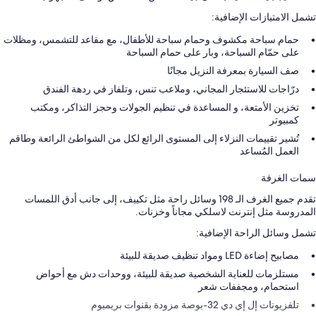
تشمل الامتيازات الإضافية:
حمام سباحة مكشوف وحمام سباحة للأطفال، مع مقاعد للتشمس، ومظلات
على حمّام السباحة، وبار على حمام السباحة
صف السيارة بمعرفة النزيل مجانًا
درّاجات للاستئجار المجاني، وملاعب تنس، وتلفاز في ردهة الفندق
تخزين الأمتعة، و المساعدة في تنظيم الجولات وحجز التذاكر، ومكتب
كمبيوتر
تُشير تقييمات النزلاء إلى المستوى الرائع لكل من الشواطئ الرائعة وطاقم
العمل المُساعد
سمات الغرفة
تقدم جميع الغرف الـ 198 وسائل راحة مثل تكييف، إلى جانب أدق اللمسات
المدروسة مثل إنترنت لاسلكي مجاناً وخزنات.
تشمل وسائل الراحة الإضافية:
مصابيح إضاءة LED ومواد تنظيف صديقة للبيئة
مستلزمات للعناية الشخصية صديقة للبيئة، ووحدات دش مع أحواض
استحمام، ومجففات شعر
تلفزيونات إل إي دي 32-بوصة مزودة بقنوات بريميوم