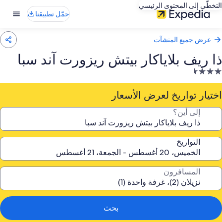
التخطّي إلى المحتوى الرئيسي
حمّل تطبيقنا
عرض جميع المنشآت
ذا ريف بلاياكار بيتش ريزورت آند سبا
نشأة
ندقية
صنفة
اختيار تواريخ لعرض الأسعار
ـ
إلى أين؟
3.
جمة
التواريخ
المسافرون
بحث