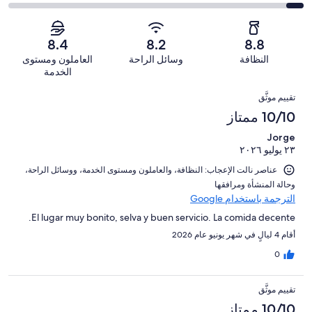
أصل
مقبول.
التصنيف
من
-
1010
149
2
أصل
سيّئ.
من
من
-
1010
8.4
8.2
8.8
57
تقييمات
أصل
سيّئ
من
من
النظافة
وسائل الراحة
العاملون ومستوى
النزلاء
1010
للغاية.
تقييمات
أصل
الخدمة
من
57
النزلاء
1010
التقييمات
تقييمات
من
تقييم موثَّق
من
النزلاء
أصل
10/10 ممتاز
تقييمات
1010
النزلاء
Jorge
من
٢٣ يوليو ٢٠٢٦
تقييمات
النزلاء
عناصر نالت الإعجاب: ⁦النظافة⁩، و⁦العاملون ومستوى الخدمة⁩، و⁦وسائل الراحة⁩،
و⁦حالة المنشأة ومرافقها⁩
الترجمة باستخدام Google
El lugar muy bonito, selva y buen servicio. La comida decente.
أقام 4 ليالٍ في شهر يونيو عام 2026
0
تقييم موثَّق
10/10 ممتاز