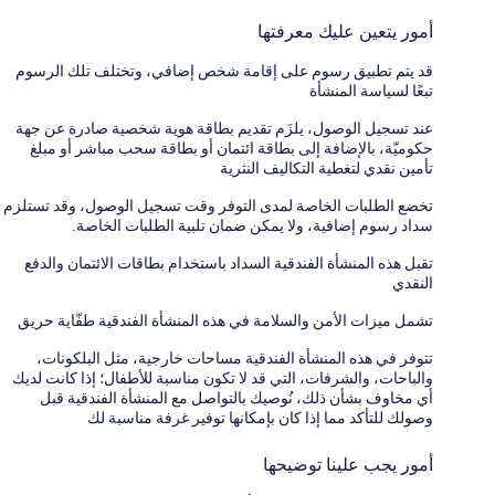
أمور يتعين عليك معرفتها
قد يتم تطبيق رسوم على إقامة شخص إضافي، وتختلف تلك الرسوم
تبعًا لسياسة المنشأة
عند تسجيل الوصول، يلزَم تقديم بطاقة هوية شخصية صادرة عن جهة
حكوميّة، بالإضافة إلى بطاقة ائتمان أو بطاقة سحب مباشر أو مبلغ
تأمين نقدي لتغطية التكاليف النثرية
تخضع الطلبات الخاصة لمدى التوفر وقت تسجيل الوصول، وقد تستلزم
سداد رسوم إضافية، ولا يمكن ضمان تلبية الطلبات الخاصة.
تقبل هذه المنشأة الفندقية السداد باستخدام بطاقات الائتمان والدفع
النقدي
تشمل ميزات الأمن والسلامة في هذه المنشأة الفندقية طفّاية حريق
تتوفر في هذه المنشأة الفندقية مساحات خارجية، مثل البلكونات،
والباحات، والشرفات، التي قد لا تكون مناسبة للأطفال؛ إذا كانت لديك
أي مخاوف بشأن ذلك، نُوصيك بالتواصل مع المنشأة الفندقية قبل
وصولك للتأكد مما إذا كان بإمكانها توفير غرفة مناسبة لك
أمور يجب علينا توضيحها