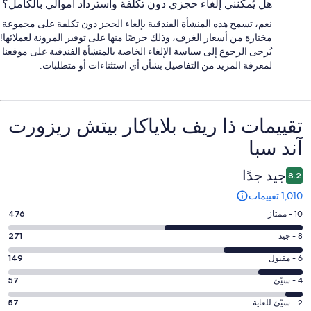
هل يُمكنني إلغاء حجزي دون تكلفة واسترداد أموالي بالكامل؟
نعم، تسمح هذه المنشأة الفندقية بإلغاء الحجز دون تكلفة على مجموعة
مختارة من أسعار الغرف، وذلك حرصًا منها على توفير المرونة لعملائها!
يُرجى الرجوع إلى سياسة الإلغاء الخاصة بالمنشأة الفندقية على موقعنا
لمعرفة المزيد من التفاصيل بشأن أي استثناءات أو متطلبات.
التقييمات
تقييمات ⁦ذا ريف بلاياكار بيتش ريزورت
آند سبا⁩
جيد جدًا
8.2
1,010 تقييمات
درجة
10 - ممتاز
476
التصنيف
درجة
8 - جيد
271
10
التصنيف
-
درجة
6 - مقبول
149
8
ممتاز.
التصنيف
-
درجة
4 - سيّئ
57
476
6
جيد.
التصنيف
من
-
درجة
2 - سيّئ للغاية
57
271
4