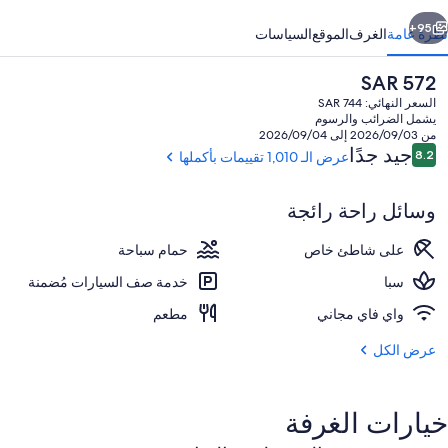
ند
ابق
التالي
با
95+
نظرة عامة
الغرف
الموقع
السياسات
السعر
SAR 572
الحالي
السعر النهائي: SAR 744
هو
يشمل الضرائب والرسوم
SAR
من 2026/09/03 إلى 2026/09/04
572
التقييمات
جيد جدًا
8.2
عرض الـ 1,010 تقييمات بأكملها
8.2 من 10
وسائل راحة رائجة
شاطئ خاص، رمال بيضاء، كراسي للتشمس
على شاطئ خاص
حمام سباحة
سبا
خدمة صف السيارات مُضمنة
واي فاي مجاني
مطعم
عرض الكل
خيارات الغرفة