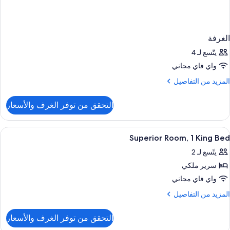
الغرفة
يتّسع لـ 4
واي فاي مجاني
لمزيد
المزيد من التفاصيل
ن
لتفاصيل
التحقق من توفر الغرف والأسعار
ن
لغرفة
ستعراض
خزنة داخل الغرفة ومكتب وستائر تعتيم ومك
5
Superior Room, 1 King Bed
ميع
يتّسع لـ 2
ور
سرير ملكي
Superio
Room
واي فاي مجاني
لمزيد
المزيد من التفاصيل
Kin
ن
لتفاصيل
Be
التحقق من توفر الغرف والأسعار
ن