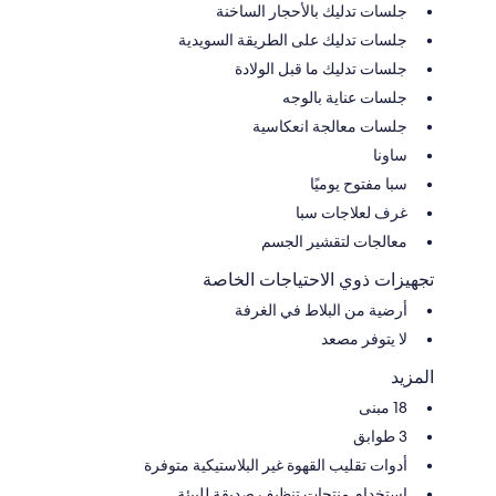
جلسات تدليك بالأحجار الساخنة
جلسات تدليك على الطريقة السويدية
جلسات تدليك ما قبل الولادة
جلسات عناية بالوجه
جلسات معالجة انعكاسية
ساونا
سبا مفتوح يوميًا
غرف لعلاجات سبا
معالجات لتقشير الجسم
تجهيزات ذوي الاحتياجات الخاصة
أرضية من البلاط في الغرفة
لا يتوفر مصعد
المزيد
18 مبنى
3 طوابق
أدوات تقليب القهوة غير البلاستيكية متوفرة
استخدام منتجات تنظيف صديقة للبيئة