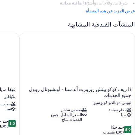
شرفات، وثلاجات، وأسرّة إضافية مجانية
عرض المزيد عن هذه المنشأة
المنشآت الفندقية المشابهة
ا ريف كوكو بيتش ريزورت آند سبا - أوبشيونال روول جميع الخدمات
فيفا مايا 
ذا
فيفا
ذا ريف كوكو بيتش ريزورت آند سبا - أوبشيونال روول
فيفا ماي
ريف
مايا
جميع الخدمات
بلاياكار
كوكو
باي
لويس دونالدو كولوسيو
حمام سب
بيتش
ويندام،
سبا
ريزورت
حمام سباحة
مغطس ساخن
إيه
سبا
السعر الشامل لجميع
آند
ترادمارك
الخدمات متاح
8.0
سبا
ريزورت
جيد جد
8.0
من
-
بلاياكار
1,005 تقييمات
8.0
جيد جدًا
8.0
10،
أوبشيونال
من
1,007 تقييمات