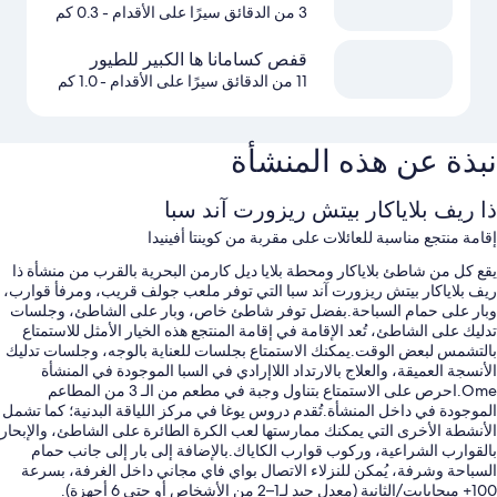
3 من الدقائق سيرًا على الأقدام
- 0.3 كم
قفص كسامانا ها الكبير للطيور
11 من الدقائق سيرًا على الأقدام
- 1.0 كم
نبذة عن هذه المنشأة
ذا ريف بلاياكار بيتش ريزورت آند سبا
إقامة منتجع مناسبة للعائلات على مقربة من كوينتا أفينيدا
يقع كل من شاطئ بلاياكار ومحطة بلايا ديل كارمن البحرية بالقرب من منشأة ذا
ريف بلاياكار بيتش ريزورت آند سبا التي توفر ملعب جولف قريب، ومرفأ قوارب،
وبار على حمام السباحة.بفضل توفر شاطئ خاص، وبار على الشاطئ، وجلسات
تدليك على الشاطئ، تُعد الإقامة في إقامة المنتجع هذه الخيار الأمثل للاستمتاع
بالتشمس لبعض الوقت.يمكنك الاستمتاع بجلسات للعناية بالوجه، وجلسات تدليك
الأنسجة العميقة، والعلاج بالارتداد اللاإرادي في السبا الموجودة في المنشأة
Ome.احرص على الاستمتاع بتناول وجبة في مطعم من الـ 3 من المطاعم
الموجودة في داخل المنشأة.تُقدم دروس يوغا في مركز اللياقة البدنية؛ كما تشمل
الأنشطة الأخرى التي يمكنك ممارستها لعب الكرة الطائرة على الشاطئ، والإبحار
بالقوارب الشراعية، وركوب قوارب الكاياك.بالإضافة إلى بار إلى جانب حمام
السباحة وشرفة، يُمكن للنزلاء الاتصال بواي فاي مجاني داخل الغرفة، بسرعة
100+ ميجابايت/الثانية (معدل جيد لـ1–2 من الأشخاص أو حتى 6 أجهزة).