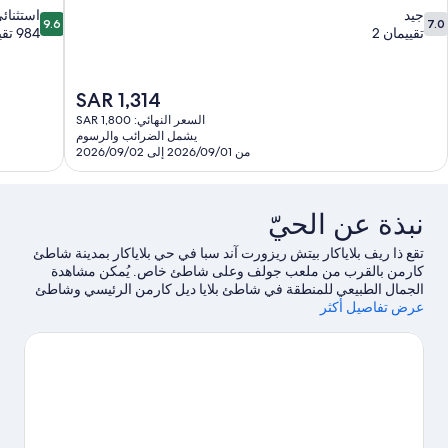
9.6
7.
جيد
استثنائ
9.6
7.0
ن
من
تقييمان 2
984 تقييمًا
10،
10،
يد،
استثنائي،
قييمان
984
السعر
SAR 1,314
تقييمًا
الحالي
السعر النهائي: SAR 1,800
هو
يشمل الضرائب والرسوم
SAR
من 2026/09/01 إلى 2026/09/02
1,314
نبذة عن الحيّ
تقع ذا ريف بلاياكار بيتش ريزورت آند سبا في حي بلاياكار بمدينة شاطئ
كارمن بالقرب من ملعب جولف وعلى شاطئ خاص. يُمكن مشاهدة
الجمال الطبيعي للمنطقة في شاطئ بلايا ديل كارمن الرئيسي وشاطئ
عرض تفاصيل أكثر
بلاياكار، كما أن مدينة ملاهي إكسبلور وحديقة الألعاب إسكاريت إيكو من
أماكن الجذب السياحي الشهيرة في المنطقة.هل تصطحب أطفالك في
السفر؟ لا تفوت زيارة قفص كسامانا ها الكبير للطيور، أو استمتع بحدث أو
مباراة في ملعب ماريو بيانويفا بمدريد.اكتشف المغامرات المائية في
المنطقة من خلال ركوب الأمواج على ألواح شراعية القريبة، أو يُمكنك
الاستمتاع بأنشطة الهواء الطلق الرائعة من خلال مضمار للمشي/
للدراجات، واستكشاف المغارات، والانزلاق بالحبال.
تفضل بزيارة أدلتنا
للسفر إلى شاطئ كارمن