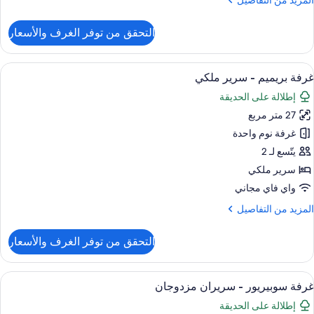
المزيد من التفاصيل
ن
لتفاصيل
التحقق من توفر الغرف والأسعار
ن
رفة
وبيريور
ستعراض
خزنة داخل الغرفة ومكتب وستائر تعتيم ومك
12
غرفة بريميم - سرير ملكي
ميع
رير
إطلالة على الحديقة
لكي
ور
27 متر مربع
رفة
ريميم
غرفة نوم واحدة
يتّسع لـ 2
رير
سرير ملكي
لكي
واي فاي مجاني
لمزيد
المزيد من التفاصيل
ن
لتفاصيل
التحقق من توفر الغرف والأسعار
ن
رفة
ريميم
ستعراض
خزنة داخل الغرفة ومكتب وستائر تعتيم ومك
6
غرفة سوبيريور - سريران مزدوجان
ميع
رير
إطلالة على الحديقة
لكي
ور