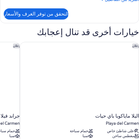
ن
لتفاصيل
التحقق من توفر الغرف والأسعار
ن
رفة
ريميم
خيارات أخرى قد تنال إعجابك
ريران
زدوجان
ليلا ماياكوبا باي حيات
جراند فيلا
إعلان
إعلان
اليلا ماياكوبا باي حيات
جراند فيلا
del Carmen
Playa del Carmen
على شاطئ خاص
حمام سباحة
حمام سباح
مغطس ساخن
سبا
سبا