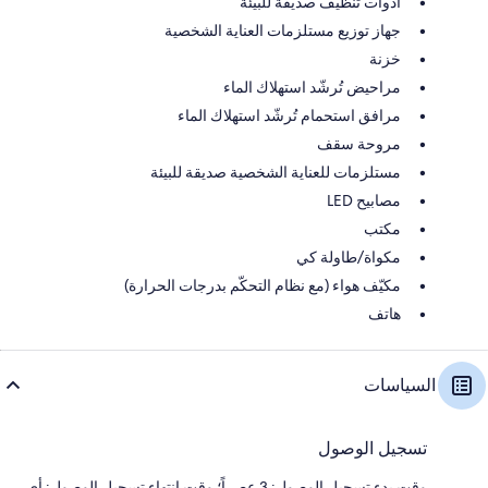
أدوات تنظيف صديقة للبيئة
جهاز توزيع مستلزمات العناية الشخصية
خزنة
مراحيض تُرشّد استهلاك الماء
مرافق استحمام تُرشّد استهلاك الماء
مروحة سقف
مستلزمات للعناية الشخصية صديقة للبيئة
مصابيح LED
مكتب
مكواة/طاولة كي
مكيّف هواء (مع نظام التحكّم بدرجات الحرارة)
هاتف
السياسات
تسجيل الوصول
وقت بدء تسجيل الوصول: 3 عصراً؛ وقت انتهاء تسجيل الوصول: أي