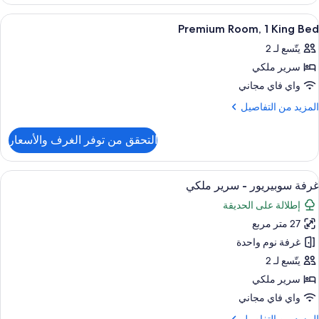
Superio
Room
ستعراض
خزنة داخل الغرفة ومكتب وستائر تعتيم ومك
8
Premium Room, 1 King Bed
ميع
Kin
يتّسع لـ 2
Be
ور
سرير ملكي
Premiu
Room
واي فاي مجاني
لمزيد
المزيد من التفاصيل
Kin
ن
لتفاصيل
Be
التحقق من توفر الغرف والأسعار
ن
Premiu
Room
ستعراض
خزنة داخل الغرفة ومكتب وستائر تعتيم ومك
5
غرفة سوبيريور - سرير ملكي
ميع
Kin
إطلالة على الحديقة
Be
ور
27 متر مربع
رفة
وبيريور
غرفة نوم واحدة
يتّسع لـ 2
رير
سرير ملكي
لكي
واي فاي مجاني
لمزيد