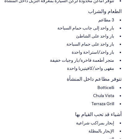
تتوفر أماكن محدودة لركن السيارة بمعرفة النزيل داخل المنشأة
الطعام والشراب
3 مطاعم
بار واحد إلى جانب حمام السباحة
بار واحد على الشاطئ
بار واحد على حمام السباحة
بار واحد/استراحة واحدة
متجر أطعمة فاخرة/بار وجبات خفيفة
مقهى واحد/كافيتيريا واحدة
تتوفر مطاعم داخل المنشأة
Botticelli
Chula Vista
Terraza Grill
أشياء قد تحب القيام بها
إبحار بمراكب شراعية
الإبحار بالمظلة
التنس