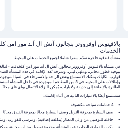
بالافيتوس أوفرووتر بنجالوز، آنش ال آند مور امن 
الخدمات
منشأة فندقية فاخرة تقدّم سعرا شاملا لجميع الخدمات على المحيط
في منشأة بالافيتوس أوفرووتر بنجالوز، آنش ال آند مور امن كلخدفت - لدالغ
ببوفيه فطور مجاني، وملهى ليلي، وشرفة.تُعد الإقامة في هذه المنشأة الفن
وإطلالات على المحيط في 5 من المطاعم الموجودة في داخل 
الطائرة.بالإضافة إلى حديقة و6 بارات، يُمكن للنزلاء الاتصال بواي فاي مجانًا في الأماكن العامة.
ستستمتع أيضًا بالامتيازات التالية في أثناء إقامتك:
4 حمامات سباحة مكشوفة
صف السيارة بمعرفة النزيل وصف السيارة مجانًا بمعرفة الفندق مجانًا
حافلة للتوصيل من وإلى المطار (بتكلفة إضافية)، ومرسى للقوارب، وم
ركوب الزوارق البخارية في المنشأة، وخدمة توصيل وجبات محلية، ومكتب استق