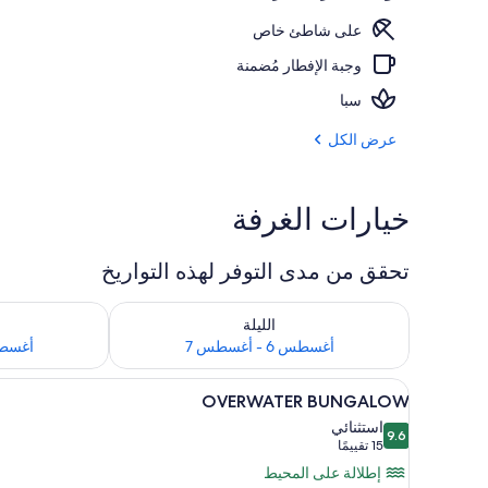
على شاطئ خاص
وجبة الإفطار مُضمنة
المنشأة من الخ
سبا
عرض الكل
خيارات الغرفة
تحقق من مدى التوفر لهذه التواريخ
تحقق من مدى التوفر لليلة للفترة أغسطس 6 - أغسطس 7
تحقق من مدى التوفر
الليلة
أغسطس 6 - أغسطس 7
أغسطس 7 - 
استعراض
1 غرفة نوم وعناصر مجانية داخل الميني بار وخزنة داخل الغرفة ومكتب
3
OVERWATER BUNGALOW
جميع
استثنائي
9.6
صور
9.6 من 10
(15
15 تقييمًا
OVERWATER
تقييمًا)
إطلالة على المحيط