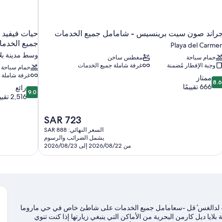
راند صون سيت برينسيس - شامامل جميع الخدمات
حيات فيفيد ب
جميع الخدم
Playa del Carme
وسط مدينة بلا
حمام سباحة
مغطس ساخن
وجبة الإفطار مُضمنة
غرفة شاملة جميع الخدمات
حمام سباحة
غرفة شاملة 
8.
ممتاز
8.
ن
666 تقييمًا
9.0
رائع
9.0
10،
من
2,516 تقييمًا
متاز،
10،
66
رائع،
السعر
SAR 723
قييمًا
2,516
الحالي
السعر النهائي: SAR 888
تقييمًا
هو
يشمل الضرائب والرسوم
SAR
من 2026/08/22 إلى 2026/08/23
723
ت - لدالغس ٔقل -سعامامل جميع الخدمات ‏على شاطئ خاص في حي ماروما
يا ديل كارمن البحرية من الأماكن التي ينبغي زيارتها إذا كنت تنوي