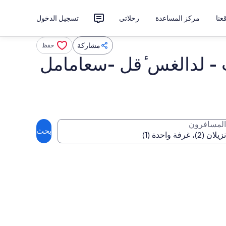
نا
مركز المساعدة
رحلاتي
تسجيل الدخول
مشاركة
حفظ
ت - لدالغس ٔقل -سعامامل
المسافرون
بحث