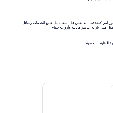
د مور امن كلخدفت - لدالغس ٔقل -سعامامل جميع الخدمات وسائل
 ميني بار به عناصر مجانية وأرواب حمام.
 للعناية الشخصية
فات - لبالغين فقط
بلاتينوم يوكاتان برينسيس أدالتس أونلي - شامامل جميع الخدمات
مارجاريتافيل أيلاند ريسير