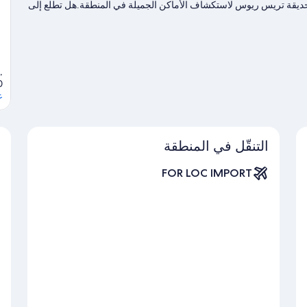
وحديقة تريس ريوس لاستكشاف الأماكن الجميلة في المنطقة.هل تطلع إلى
ظ بمشاهدة ما يُحدث في ملعب ماريو بيانويفا بمدريد أو نادي إل راي
خوض تجارب مثيرة في الهواء الطلق مثل جولات بيئية.
تفضل بزيارة أدلتنا
,
0
ع
التنقّل في المنطقة
FOR LOC IMPORT