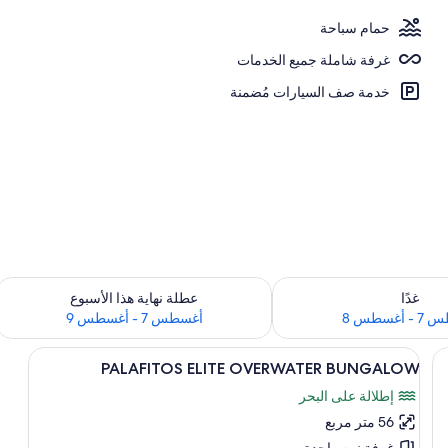
حمام سباحة
غرفة شاملة جميع الخدمات
ارج
خدمة صف السيارات مُضمنة
 لغد للفترة أغسطس 7 - أغسطس 8
تحقق من مدى التوفر لعطلة نهاية هذا الأسبوع للف
غدًا
عطلة نهاية هذا الأسبوع
أغسطس 8
أغسطس 7 - أغسطس 9
استعراض
1 غرفة نوم وعناصر مجانية داخل الميني بار وخزنة داخل الغرفة ومكتب
3
PALAFITOS ELITE OVERWATER BUNGALOW
جميع
إطلالة على البحر
صور
56 متر مربع
PALAFITOS
غرفة نوم واحدة