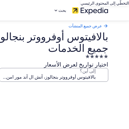
التخطّي إلى المحتوى الرئيسي
بحث
عرض جميع المنشآت
بالافيتوس أوفرووتر بنجال
جميع الخدمات
منشأة
فندقية
اختيار تواريخ لعرض الأسعار
مصنفة
إلى أين؟
بـ
5.0
معرض
نجوم
صور
بالافيتوس
أوفرووتر
بنجالوز،