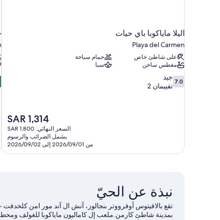
اليلا ماياكوبا باي حيات
ج
n
Playa del Carmen
على شاطئ خاص
حمام سباحة
مغطس ساخن
سبا
6
7.0
جيد
6
7.0
من
م
تقييمان 2
10،
جيد،
م
تقييمان
6
السعر
SAR 1,314
2
ت
الحالي
السعر النهائي: SAR 1,800
هو
يشمل الضرائب والرسوم
SAR
من 2026/09/01 إلى 2026/09/02
1,314
نبذة عن الحيّ
تقع بالافيتوس أوفرووتر بنجالوز، آنش ال آند مور امن كلخدف
بمدينة شاطئ كارمن.ملعب إل كاماليون ماياكوبا للغولف ومحطة بلا