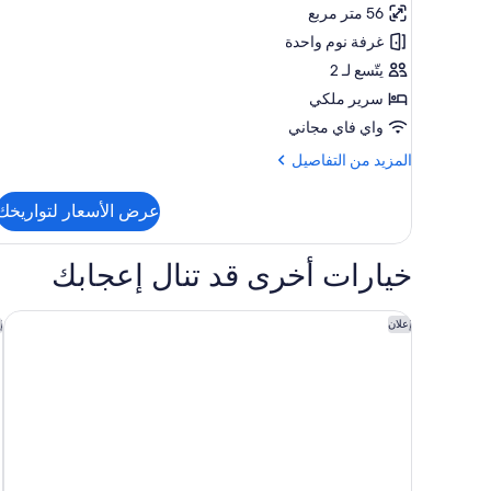
BUNGALOW
56 متر مربع
غرفة نوم واحدة
يتّسع لـ 2
سرير ملكي
واي فاي مجاني
المزيد
المزيد من التفاصيل
من
التفاصيل
عرض الأسعار لتواريخك
عن
OVERWATER
BUNGALOW
خيارات أخرى قد تنال إعجابك
اليلا ماياكوبا باي حيات
ج
إعلان
إ