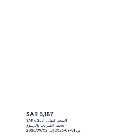
تلفزيون ذكي بحجم 55-بوصة يعرض قنوات تلفزيونية باشتراك مدفوع
الفندقية
السعر
SAR 5,187
الحالي
السعر النهائي: SAR 6,288
هو
يشمل الضرائب والرسوم
طعام للأزواج
شاطئ خاص، رمال بيضاء، ركوب قوارب الك
SAR
من 2026/09/01 إلى 2026/09/02
5,187