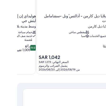
لايا ديل كارمن - أدالتس ٔونل -سشامامل
ات
آيتش جي
يا ديل كارمن
وسط مدينة بلايا ديل كارمن
مغطس ساخن
حمام سباحة
جميع الخدمات
سبا
خدمة صف السيارات
مُضمنة
9.0
رائع
9.0
من
1,005 تقييمات
10،
السعر
SAR 1,042
رائع،
الحالي
السعر النهائي: SAR 1,273
1,005
هو
يشمل الضرائب والرسوم
تقييمات
SAR
من 2026/08/19 إلى 2026/08/20
1,042