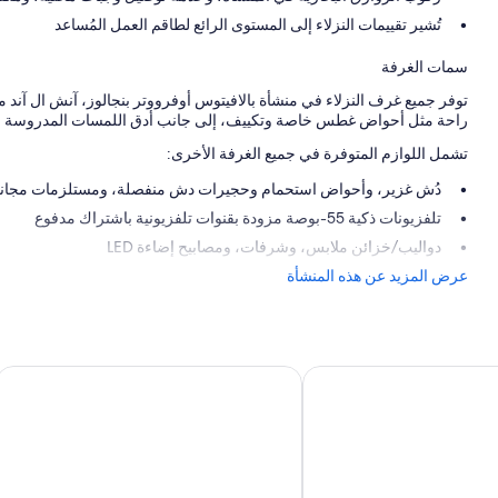
تُشير تقييمات النزلاء إلى المستوى الرائع لطاقم العمل المُساعد
سمات الغرفة
توفر جميع غرف النزلاء في منشأة بالافيتوس أوفرووتر بنجالوز، آنش ال آن
راحة مثل أحواض غطس خاصة وتكييف، إلى جانب أدق اللمسات المدروسة مثل
تشمل اللوازم المتوفرة في جميع الغرفة الأخرى:
دُش غزير، وأحواض استحمام وحجيرات دش منفصلة، ومستلزمات مجانية
تلفزيونات ذكية 55-بوصة مزودة بقنوات تلفزيونية باشتراك مدفوع
دواليب/خزائن ملابس، وشرفات، ومصابيح إضاءة LED
عرض المزيد عن هذه المنشأة
ل ريفيرا مايب -ر ومل جميع كلسدفات - لبالغين فقط
إل دورادو ماروم، آنشأال آند مور امن كلسد