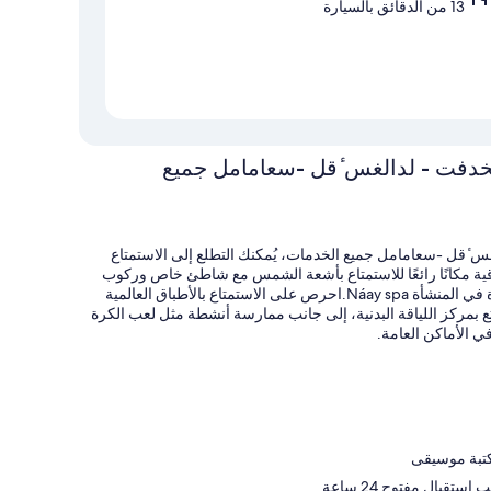
13 من الدقائق بالسيارة
كلخدفت - لدالغس ٔقل -سعامامل جميع
س ٔقل -سعامامل جميع الخدمات، يُمكنك التطلع إلى الاستمتاع
دقية مكانًا رائعًا للاستمتاع بأشعة الشمس مع شاطئ خاص وركوب
قوارب الكاياك.يمكنك الاستمتاع ببعض الراحة والاسترخاء في السبا الموجودة في المنشأة Náay spa.احرص على الاستمتاع بالأطباق العالمية
المنشأة.استمتع بمركز اللياقة البدنية، إلى جانب ممارسة أنشطة مثل لعب الكرة
كتبة موسيقى
بال مفتوح 24 ساعة