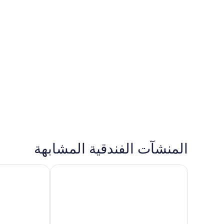
المنشآت الفندقية المشابهة
جراند صون سيت برينسيس - شامامل جميع الخدمات
فالنتين إمبيريا