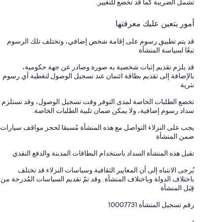
تشمل الضريبة كما قد تخضع للتغيير.
أمور يتعين عليك معرفتها
قد يتم تطبيق رسوم على إقامة شخص إضافي، وتختلف تلك الرسوم
تبعًا لسياسة المنشأة
قد يلزم تقديم إثبات شخصية به صورة وصادر عن جهة حكومية،
بالإضافة إلى تقديم بطاقة ائتمان عند تسجيل الوصول لتغطية أي رسوم
نثرية
تخضع الطلبات الخاصة لمدى التوفر وقت تسجيل الوصول، وقد تستلزم
سداد رسوم إضافية، ولا يمكن ضمان تلبية الطلبات الخاصة.
يجب على النزلاء التواصل مع هذه المنشأة مُسبقا لحجز مواقف سيارات
ضمن المنشأة
تقبل هذه المنشأة السداد باستخدام البطاقات المدينة والدفع النقدي
يُرجى الانتباه إلى أن المعايير الثقافية وسياسات النزلاء قد تختلف
باختلاف الدولة وباختلاف المنشأة. وقد تمّ تقديم السياسات المُدرجة من
قِبَل المنشأة
رقم تسجيل المنشأة ⁦10007731⁩