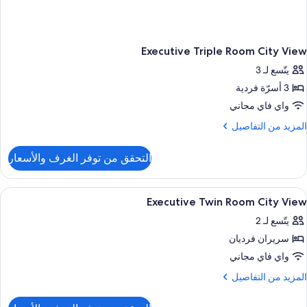
Executive Triple Room City View
يتّسع لـ 3
3 أسرّة فردية
واي فاي مجاني
لمزيد
المزيد من التفاصيل
ن
لتفاصيل
التحقق من توفر الغرف والأسعار
ن
Executiv
Tripl
ستعراض
أحواض استحمام، مجففات شعر، برانس (أرد
1
Roo
Executive Twin Room City View
ميع
Cit
يتّسع لـ 2
Vie
ور
سريران فرديان
Executiv
Twi
واي فاي مجاني
Roo
لمزيد
المزيد من التفاصيل
Cit
ن
لتفاصيل
Vie