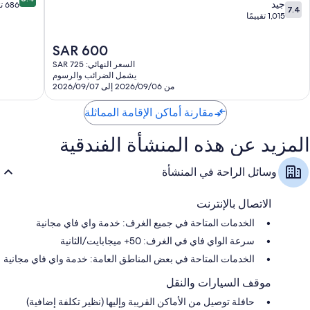
أسرّة أطفال للسفر، وماكينات صنع القهوة/الشاي، وخدمة تنظيف الغرف
7.4
المدينة
جيد
المنورة
من
686 تقييمًا
7.4
يوميًا
من
المنورة
1,015 تقييمًا
10،
10،
جيد
جيد،
جدًا،
السعر
SAR 600
1,015
686
الحالي
السعر النهائي: SAR 725
تقييمًا
تقييمًا
هو
يشمل الضرائب والرسوم
SAR
من 2026/09/06 إلى 2026/09/07
600
مقارنة أماكن الإقامة المماثلة
المزيد عن هذه المنشأة الفندقية
وسائل الراحة في المنشأة
الاتصال بالإنترنت
الخدمات المتاحة في جميع الغرف: خدمة واي فاي مجانية
سرعة الواي فاي في الغرف: 50+ ميجابايت/الثانية
الخدمات المتاحة في بعض المناطق العامة: خدمة واي فاي مجانية
موقف السيارات والنقل
حافلة توصيل من الأماكن القريبة وإليها (نظير تكلفة إضافية)