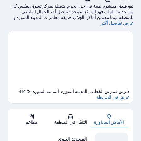
تقع فندق ميلينيوم طيبة في حي الحرم متصلة بمركز تسوق.يعكس كل
من حديقة الملك فهد المركزية وحديقة جبل أحد الجمال الطبيعي
للمنطقة بينما تتضمن أماكن الجذب حديقة مغامرات المدينة المنورة و
عرض تفاصيل أكثر
مركز المدينة للفنون.
تفضل بزيارة أدلتنا للسفر إلى المدينة المنورة
طريق عمر بن الخطاب, المدينة المنورة, المدينة المنورة, 41422
عرض في الخريطة
الخريطة
الأماكن المجاورة
التنقّل في المنطقة
مطاعم
المسجد النبوي