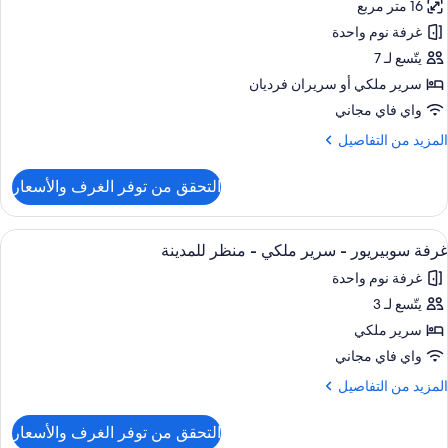
16 متر مربع
ور
غرفة نوم واحدة
ناح
ستديو
يتّسع لـ 7
لكي
سرير ملكي‫‬ أو سريران فرديان
واي فاي مجاني
لمزيد
المزيد من التفاصيل
ن
لتفاصيل
التحقق من توفر الغرف والأسعار
ن
ناح
ستديو
ستعراض
ملاءات من القطن المصري وأغطية فراش م
6
لكي
غرفة سوبيريور - سرير ملكي - منظر للمدينة
ميع
غرفة نوم واحدة
ور
يتّسع لـ 3
رفة
وبيريور
سرير ملكي
واي فاي مجاني
رير
لمزيد
المزيد من التفاصيل
لكي
ن
لتفاصيل
التحقق من توفر الغرف والأسعار
ن
نظر