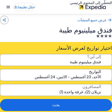
التخطّي إلى المحتوى الرئيسي
حمّل تطبيقنا
عرض جميع المنشآت
فندق ميلينيوم طيبة
نشأة
ندقية
صنفة
اختيار تواريخ لعرض الأسعار
ـ
إلى أين؟
4.
جوم
التواريخ
المسافرون
بحث