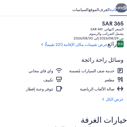
ابق
التالي
89+
نظرة عامة
الغرف
الموقع
السياسات
السعر
SAR 365
الحالي
السعر النهائي: SAR 441
هو
يشمل الضرائب والرسوم
SAR
من 2026/08/29 إلى 2026/08/30
365
التقييمات
رائع
9.0
عرض تقييمات مكان الإقامة (221 تقييماً)
9.0 من 10
وسائل راحة رائجة
المنشأة من الخارج
خدمة صف السيارات مُضمنة
واي فاي مجاني
مطعم
تكييف
صالة الألعاب الرياضية
تتوفر وجبة إفطار
عرض الكل
خيارات الغرفة