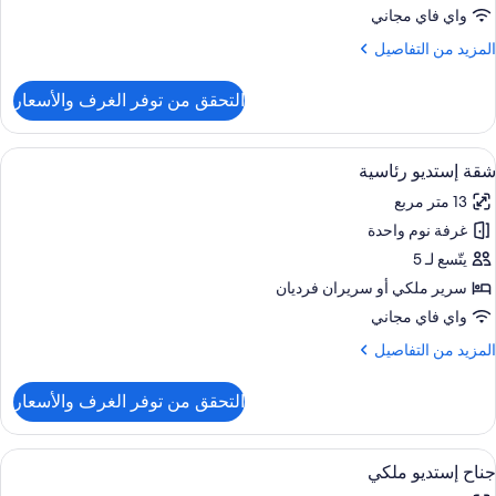
واي فاي مجاني
رير
لمزيد
المزيد من التفاصيل
لكي
ن
لتفاصيل
التحقق من توفر الغرف والأسعار
ن
نظر
ناح
لمدينة
ستديو
ستعراض
ملاءات من القطن المصري وأغطية فراش م
8
ونيور
شقة إستديو رئاسية
ميع
13 متر مربع
رير
ور
لكي
غرفة نوم واحدة
قة
ستديو
يتّسع لـ 5
نظر
ئاسية
لمدينة
سرير ملكي‫‬ أو سريران فرديان
واي فاي مجاني
لمزيد
المزيد من التفاصيل
ن
لتفاصيل
التحقق من توفر الغرف والأسعار
ن
قة
ستديو
ستعراض
ملاءات من القطن المصري وأغطية فراش م
14
ئاسية
جناح إستديو ملكي
ميع