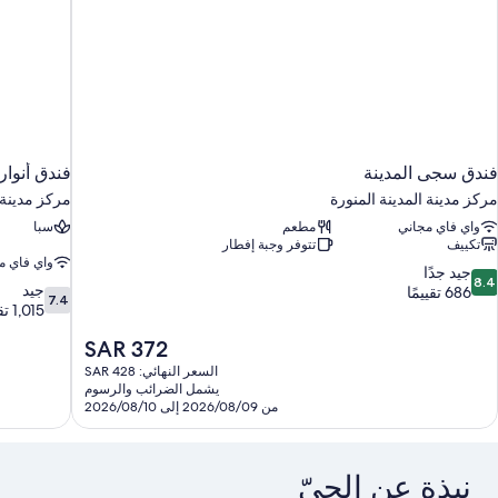
فندق سجى المدينة
فندق أنوار
مركز مدينة المدينة المنورة
مركز مدينة ا
واي فاي مجاني
مطعم
سبا
تكييف
تتوفر وجبة إفطار
واي فاي م
8.
جيد جدًا
8.4
7.4
جيد
ن
686 تقييمًا
7.4
من
1,015 تقييمًا
10،
10،
يد
السعر
SAR 372
جيد،
دًا،
الحالي
1,015
68
السعر النهائي: SAR 428
هو
تقييمًا
يشمل الضرائب والرسوم
قييمًا
SAR
من 2026/08/09 إلى 2026/08/10
372
نبذة عن الحيّ