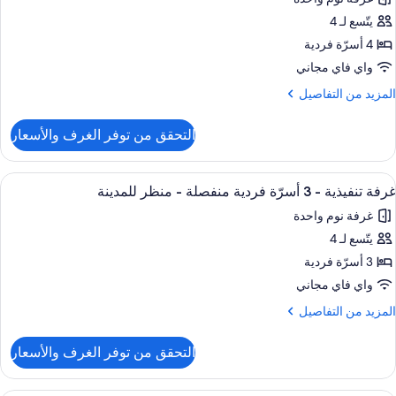
لكي
ور
(Haram
يتّسع لـ 4
رفة
View
نفيذية
4 أسرّة فردية
واي فاي مجاني
دة
لمزيد
المزيد من التفاصيل
سرّة
ن
لتفاصيل
(Haram
التحقق من توفر الغرف والأسعار
ن
View
رفة
نفيذية
ستعراض
ملاءات من القطن المصري وأغطية فراش م
5
غرفة تنفيذية - 3 أسرّة فردية منفصلة - منظر للمدينة
ميع
دة
غرفة نوم واحدة
سرّة
ور
(Haram
يتّسع لـ 4
رفة
View
نفيذية
3 أسرّة فردية
واي فاي مجاني
لمزيد
المزيد من التفاصيل
سرّة
ن
ردية
لتفاصيل
التحقق من توفر الغرف والأسعار
ن
نفصلة
رفة
نفيذية