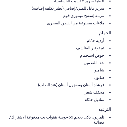
أغطية سرير لا تسبب الحساسية
سرير قابل للطي/إضافي (نظير تكلفة إضافية)
مرتبة إسفنج ميموري فوم
ملاءات مصنوعة من القطن المصري
الحمام
أردية حمّام
تم توفير المناشف
حوض استحمام
خف للقدمين
شامبو
صابون
فرشاة أسنان ومعجون أسنان (عند الطلب)
مجفف شعر
مناديل حمّام
الترفيه
تلفزيون ذكي بحجم 55-بوصة بقنوات بث مدفوعة الاشتراك/
فضائية