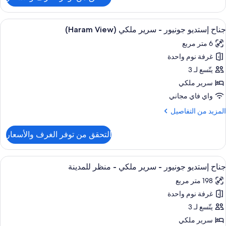
ن
(Haram
رفة
View
نفيذية
ستعراض
ملاءات من القطن المصري وأغطية فراش م
7
جناح إستديو جونيور - سرير ملكي (Haram View)
ميع
ريران
6 متر مربع
ور
رديان
نفصلان
غرفة نوم واحدة
ناح
(Haram
ستديو
يتّسع لـ 3
View
ونيور
سرير ملكي
واي فاي مجاني
رير
لمزيد
المزيد من التفاصيل
لكي
ن
(Haram
لتفاصيل
التحقق من توفر الغرف والأسعار
ن
View
ناح
ستديو
ستعراض
ملاءات من القطن المصري وأغطية فراش م
6
ونيور
جناح إستديو جونيور - سرير ملكي - منظر للمدينة
ميع
198 متر مربع
رير
ور
لكي
غرفة نوم واحدة
ناح
(Haram
ستديو
يتّسع لـ 3
View
ونيور
سرير ملكي