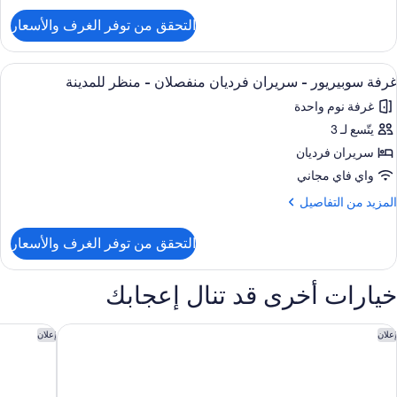
ردية
لتفاصيل
التحقق من توفر الغرف والأسعار
ن
نفصلة
رفة
وبيريور
ستعراض
ملاءات من القطن المصري وأغطية فراش م
نظر
7
غرفة سوبيريور - سريران فرديان منفصلان - منظر للمدينة
ميع
لمدينة
غرفة نوم واحدة
سرّة
ور
ردية
يتّسع لـ 3
رفة
نفصلة
وبيريور
سريران فرديان
نظر
واي فاي مجاني
لمدينة
ريران
لمزيد
المزيد من التفاصيل
رديان
ن
لتفاصيل
نفصلان
التحقق من توفر الغرف والأسعار
ن
رفة
نظر
وبيريور
خيارات أخرى قد تنال إعجابك
لمدينة
ريران
رديان
ندق سجى المدينة
فندق أنوار
إعلان
إعلان
نفصلان
نظر
لمدينة