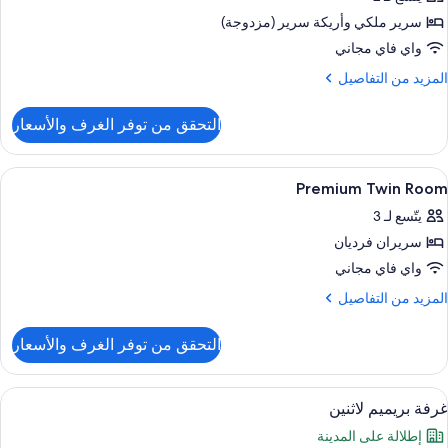
سرير ملكي‫‬ وأريكة سرير (مزدوجة)
واي فاي مجاني
لمزيد
المزيد من التفاصيل
ن
لتفاصيل
التحقق من توفر الغرف والأسعار
ن
ناح
لاسيكي
ستعراض
1 غرفة نوم وأغطية فراش متميزة وعناصر مجانية داخل الميني بار
9
Premium Twin Room
ميع
يتّسع لـ 3
ور
سريران فرديان
Premiu
Twi
واي فاي مجاني
Roo
لمزيد
المزيد من التفاصيل
ن
لتفاصيل
التحقق من توفر الغرف والأسعار
ن
Premiu
Twi
ستعراض
إطلالة الغرفة
4
Roo
غرفة بريميم لاثنين
ميع
إطلالة على المدينة
ور