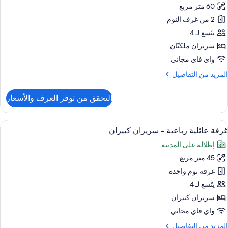
60 متر مربع
ناح
ائلي
2 من غرف النوم
يتّسع لـ 4
رفتا
سريران ملكيّان
وم
واي فاي مجاني
لمزيد
المزيد من التفاصيل
ن
لتفاصيل
التحقق من توفر الغرف والأسعار
ن
ناح
ائلي
ستعراض
1 غرفة نوم وأغطية فراش متميزة وعناصر مجانية داخل الميني بار
5
غرفة عائلية رباعية - سريران كبيران
ميع
رفتا
إطلالة على المدينة
وم
ور
45 متر مربع
رفة
ائلية
غرفة نوم واحدة
باعية
يتّسع لـ 4
سريران كبيران
ريران
واي فاي مجاني
بيران
لمزيد
المزيد من التفاصيل