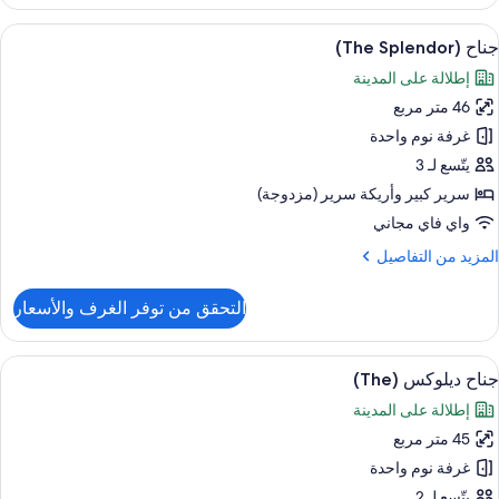
Premiu
Plu
ستعراض
1 غرفة نوم وأغطية فراش متميزة وعناصر مجانية داخل الميني بار
7
Roo
جناح (The Splendor)
ميع
Kin
إطلالة على المدينة
ور
46 متر مربع
ناح
(The
غرفة نوم واحدة
Splendor
يتّسع لـ 3
سرير كبير‫‬ وأريكة سرير (مزدوجة)
واي فاي مجاني
لمزيد
المزيد من التفاصيل
ن
لتفاصيل
التحقق من توفر الغرف والأسعار
ن
ناح
(The
ستعراض
1 غرفة نوم وأغطية فراش متميزة وعناصر مجانية داخل الميني بار
7
Splendor
جناح ديلوكس (The)
ميع
إطلالة على المدينة
ور
45 متر مربع
ناح
يلوكس
غرفة نوم واحدة
(The
يتّسع لـ 2