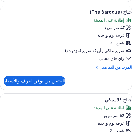
ناح
(The
ستعراض
1 غرفة نوم وأغطية فراش متميزة وعناصر مجانية داخل الميني بار
8
Serene
جناح (The Baroque)
ميع
إطلالة على المدينة
ور
47 متر مربع
ناح
(The
غرفة نوم واحدة
Baroque
يتّسع لـ 2
سرير ملكي‫‬ وأريكة سرير (مزدوجة)
واي فاي مجاني
لمزيد
المزيد من التفاصيل
ن
لتفاصيل
التحقق من توفر الغرف والأسعار
ن
ناح
(The
ستعراض
تلفزيون إل سي دي بحجم 50-بوصة يعرض قنوات فضائية، تلفزيون
6
Baroque
جناح كلاسيكي
ميع
إطلالة على المدينة
ور
52 متر مربع
ناح
لاسيكي
غرفة نوم واحدة
يتّسع لـ 2