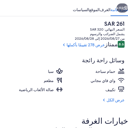
ابق
التالي
112+
نظرة عامة
الغرف
الموقع
السياسات
السعر
SAR 261
الحالي
السعر النهائي: SAR 320
هو
يشمل الضرائب والرسوم
SAR
من 2026/08/27 إلى 2026/08/28
261
التقييمات
ممتاز
8.6
عرض 278 تقييمًا بأكملها
8.6 من 10
وسائل راحة رائجة
من حمّامات السباحة المغطاة، رجال إنقاذ ف
حمام سباحة
سبا
واي فاي مجاني
مطعم
تكييف
صالة الألعاب الرياضية
عرض الكل
خيارات الغرفة