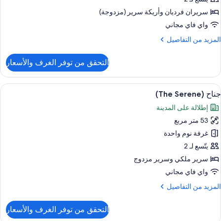
سريران فرديان‫‬ وأريكة سرير (مزدوجة)
واي فاي مجاني
لمزيد
المزيد من التفاصيل
ن
لتفاصيل
التحقق من توفر الغرف والأسعار
ن
ناح
يلوكس
ستعراض
1 غرفة نوم وأغطية فراش متميزة وعناصر مجانية داخل الميني بار
6
(Th
جناح (The Serene)
ميع
إطلالة على المدينة
ور
53 متر مربع
ناح
(The
غرفة نوم واحدة
Serene
يتّسع لـ 2
سرير ملكي‫‬ وسرير مزدوج
واي فاي مجاني
لمزيد
المزيد من التفاصيل
ن
لتفاصيل
التحقق من توفر الغرف والأسعار
ن