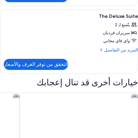
Presidentia
Suit
ستعراض
وسائل الراحة داخل الحمام
5
The Deluxe Suite
ميع
يتّسع لـ 2
ور
سريران فرديان
Th
Delux
واي فاي مجاني
Suit
لمزيد
المزيد من التفاصيل
ن
لتفاصيل
التحقق من توفر الغرف والأسعار
ن
Th
Delux
خيارات أخرى قد تنال إعجابك
Suit
يكونيك مارجوري هوتل، بينانج، إيه تريبوت بورتفوليو هوتل
جين بنانج 
إعلان
إعلان