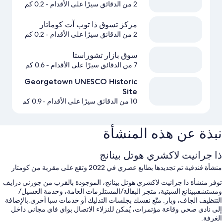
2 من الدقائق سيرًا على الأقدام
- 0.2 كم
مركز تسوق ذا توب آت كوماتار
2 من الدقائق سيرًا على الأقدام
- 0.2 كم
سوق بازار تشوراستا
7 من الدقائق سيرًا على الأقدام
- 0.6 كم
Georgetown UNESCO Historic
Site
10 من الدقائق سيرًا على الأقدام
- 0.9 كم
نبذة عن هذه المنشأة
ذا جرانيت لاكشري هوتل بينانج
منشأة فندقية تم تجديدها بطابع عصري في 2022 وتقع على مقربة من كومتار
توفر منشأة ذا جرانيت لاكشري هوتل بينانج، الموجودة بالقرب من جورني درايف
ومستشفىبينانغ السبتية، متجر البقالة/المستلزمات العامة، وخدمة الغسيل/
التنظيف الجاف، وبار. متّع نفسك بجلسات التدليك أو خدمات سبا أخرى.بالإضافة
إلى نادي صحي وقاعة مؤتمرات، يُمكن للنزلاء الاتصال بواي فاي مجاني داخل
الغرفة.