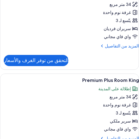
34 متر مربع
رفة
ريميم
غرفة نوم واحدة
اثنين
يتّسع لـ 3
سريران فرديان
واي فاي مجاني
لمزيد
المزيد من التفاصيل
ن
لتفاصيل
التحقق من توفر الغرف والأسعار
ن
رفة
ريميم
ستعراض
1 غرفة نوم وأغطية فراش متميزة وعناصر مجانية داخل الميني بار
4
اثنين
Premium Plus Room King
ميع
إطلالة على المدينة
ور
34 متر مربع
Premiu
Plu
غرفة نوم واحدة
Roo
يتّسع لـ 3
Kin
سرير ملكي
واي فاي مجاني
لمزيد
المزيد من التفاصيل