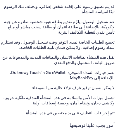
قد يتم تطبيق رسوم على إقامة شخص إضافي، وتختلف تلك الرسوم
تبعًا لسياسة المنشأة
عند تسجيل الوصول، يلزَم تقديم بطاقة هوية شخصية صادرة عن جهة
حكوميّة، بالإضافة إلى بطاقة ائتمان أو بطاقة سحب مباشر أو مبلغ
تأمين نقدي لتغطية التكاليف النثرية
تخضع الطلبات الخاصة لمدى التوفر وقت تسجيل الوصول، وقد تستلزم
سداد رسوم إضافية، ولا يمكن ضمان تلبية الطلبات الخاصة.
تقبل هذه المنشأة بطاقات الائتمان والبطاقات المدينة والمدفوعات عن
طريق الهاتف المحمول والدفع النقدي
تضم خيارات السداد المتوفرة: Touch 'n Go eWallet وDuitnow،
بالإضافة إلى MayBankPay
لا يمكن ضمان توفير غرف نزلاء خالية من الضوضاء
تشمل ميزات الأمن والسلامة في هذه المنشأة الفندقية طفّاية حريق،
وكاشف دخان، ونظام أمان، وحقيبة إسعافات أولية
تتم إجراءات التنظيف على يد مختصين في هذه المنشأة
أمور يجب علينا توضيحها