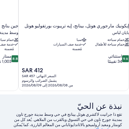
إيكونيك مارجوري هوتل، بينانج، إيه تريبوت بورتفوليو هوتل
جين بنانج 
بايان لباس
وسط مدينة 
حمام سباحة
سبا
حمام سباح
حمام سباحة للأطفال
خدمة صف السيارات
خدمة صف 
مُضمنة
مُضمنة
8.8
9.
استثنائي
ممتاز
8.8
9.6
ن
من
34 تقييمًا
1,003 تقييمات
10،
10،
السعر
SAR 412
ستثنائي،
ممتاز،
الحالي
السعر النهائي: SAR 457
1,003
3
هو
يشمل الضرائب والرسوم
قييمًا
تقييمات
SAR
من 2026/08/08 إلى 2026/08/09
412
نبذة عن الحيّ
تقع ذا جرانيت لاكشري هوتل بينانج في حي وسط مدينة جورج تاون
بمدينة جورج تاون في حي التسوق وبالقرب من الملاهي. يُعد كل من
كومتار ومعبد أرولميجو بالاثاندايوثاباني من المعالم البارزة، كما يُمكن