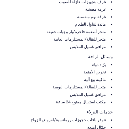
غرف بتجهيزات عازلة للصوت
غرفة معيشة
غرفة نوم منفصلة
مائدة لتناول الطعام
متجر أطعمة فاخرة/بار وجبات خفيفة
متجر للبقالة/المستلزمات العامة
مرافق غسيل الملابس
وسائل الراحة
برّاد مياه
تخزين الأمتعة
ماكينة بيع آلية
متجر للبقالة/المستلزمات اليومية
مرافق غسيل الملابس
مكتب استقبال مفتوح 24 ساعة
خدمات النزلاء
تتوفر باقات حجوزات رومانسية/لعروض الزواج
حمّال أمتعة