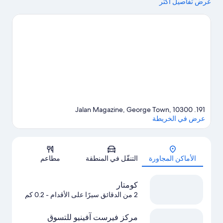
عرض تفاصيل أكثر
الاستمتاع بمشاهدة الجمال الطبيعي للمنطقة في بينانغ هيل وشاطئ
فيرينجي.لا تفوت زيارة إسكيب أدفنتشربلاي.
تفضل بزيارة أدلتنا للسفر
إلى جورج تاون
191. Jalan Magazine, George Town, 10300
عرض في الخريطة
الخريطة
الأماكن المجاورة
التنقّل في المنطقة
مطاعم
كومتار
2 من الدقائق سيرًا على الأقدام
- 0.2 كم
مركز فيرست آفينيو للتسوق