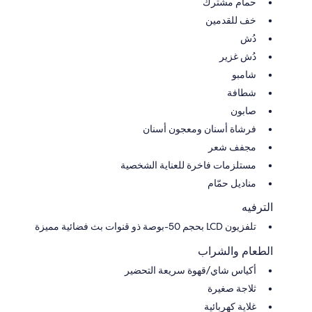
حمام مشترك
خف للقدمين
دُش
دُش غزير
شامبو
شطافة
صابون
فرشاة أسنان ومعجون أسنان
مجفف شعر
مستلزمات فاخرة للعناية الشخصية
مناديل حمّام
الترفيه
تلفزيون LCD بحجم 50-بوصة ذو قنوات بث فضائية مميزة
الطعام والشراب
أكياس شاي/قهوة سريعة التحضير
ثلاجة صغيرة
غلاية كهربائية