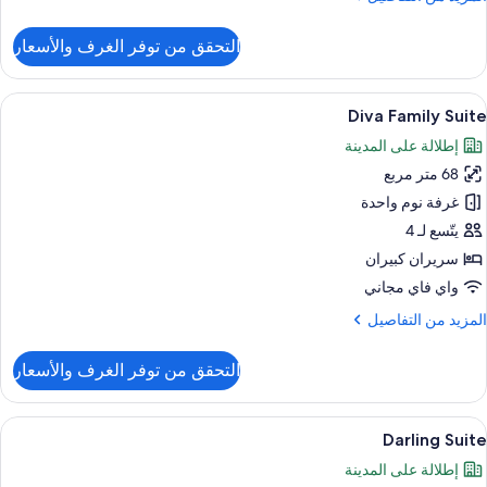
ن
لتفاصيل
التحقق من توفر الغرف والأسعار
ن
رفة
ائلية
ستعراض
1 غرفة نوم وأغطية فراش متميزة وعناصر مجانية داخل الميني بار
6
باعية
Diva Family Suite
ميع
إطلالة على المدينة
ور
ريران
بيران
68 متر مربع
Div
Famil
غرفة نوم واحدة
Suit
يتّسع لـ 4
سريران كبيران
واي فاي مجاني
لمزيد
المزيد من التفاصيل
ن
لتفاصيل
التحقق من توفر الغرف والأسعار
ن
Div
Famil
ستعراض
1 غرفة نوم وأغطية فراش متميزة وعناصر مجانية داخل الميني بار
9
Suit
Darling Suite
ميع
إطلالة على المدينة
ور