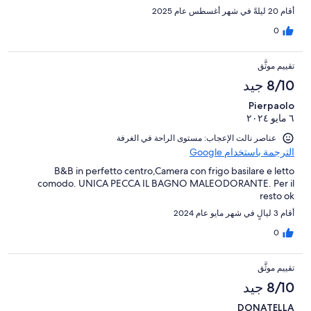
staff. My room had a bathroom, small refrigerator, air
أقام 20 ليلةً في شهر أغسطس عام 2025
conditioning.
0
تقييم موثَّق
8/10 جيد
Pierpaolo
٦ مايو ٢٠٢٤
عناصر نالت الإعجاب: مستوى الراحة في الغرفة
الترجمة باستخدام Google
B&B in perfetto centro,Camera con frigo basilare e letto
comodo. UNICA PECCA IL BAGNO MALEODORANTE. Per il
resto ok
أقام 3 ليالٍ في شهر مايو عام 2024
0
تقييم موثَّق
8/10 جيد
DONATELLA