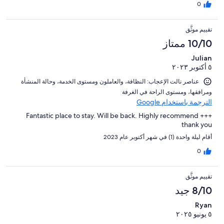
0
تقييم موثَّق
10/10 ممتاز
Julian
٥ أكتوبر ٢٠٢٣
عناصر نالت الإعجاب: ⁦النظافة⁩، و⁦العاملون ومستوى الخدمة⁩، و⁦حالة المنشأة
ومرافقها⁩، و⁦مستوى الراحة في الغرفة⁩
الترجمة باستخدام Google
Fantastic place to stay. Will be back. Highly recommend +++
thank you
أقام ليلة واحدة (1) في شهر أكتوبر عام 2023
0
تقييم موثَّق
8/10 جيد
Ryan
٥ يونيو ٢٠٢٥