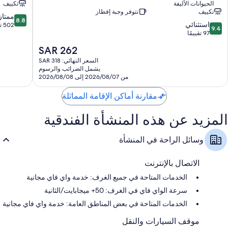
الحيوانات الأليفة
تكييف
القديمة
مدينة
تكييف
تتوفر وجبة إفطار
كاتانيا
8.8
ممتاز
8.8
9.4
استثنائي
من
502 تقييم
9.4
من
97 تقييمًا
10،
10،
ممتاز،
السعر
SAR 262
استثنائي،
502
الحالي
97
السعر النهائي: SAR 318
تقييم
هو
يشمل الضرائب والرسوم
تقييمًا
SAR
من 2026/08/07 إلى 2026/08/08
262
مقارنة أماكن الإقامة المماثلة
المزيد عن هذه المنشأة الفندقية
وسائل الراحة في المنشأة
الاتصال بالإنترنت
الخدمات المتاحة في جميع الغرف: خدمة واي فاي مجانية
سرعة الواي فاي في الغرف: 50+ ميجابايت/الثانية
الخدمات المتاحة في بعض المناطق العامة: خدمة واي فاي مجانية
موقف السيارات والنقل