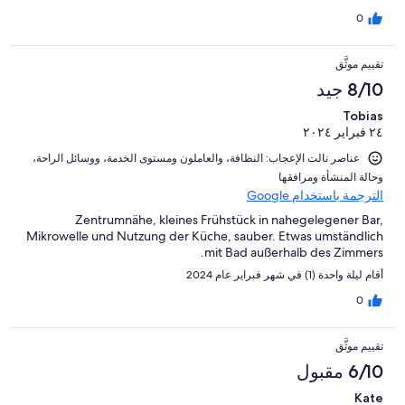
0
تقييم موثَّق
8/10 جيد
Tobias
٢٤ فبراير ٢٠٢٤
عناصر نالت الإعجاب: ⁦النظافة⁩، و⁦العاملون ومستوى الخدمة⁩، و⁦وسائل الراحة⁩،
و⁦حالة المنشأة ومرافقها⁩
الترجمة باستخدام Google
Zentrumnähe, kleines Frühstück in nahegelegener Bar,
Mikrowelle und Nutzung der Küche, sauber. Etwas umständlich
mit Bad außerhalb des Zimmers.
أقام ليلة واحدة (1) في شهر فبراير عام 2024
0
تقييم موثَّق
6/10 مقبول
Kate