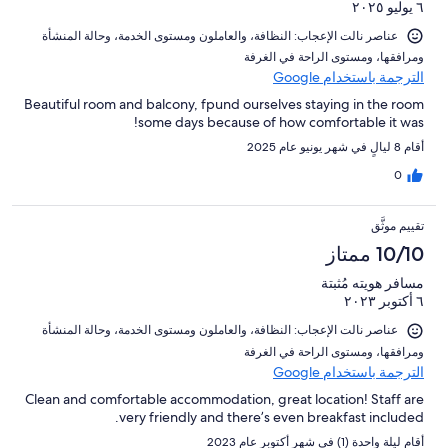
٦ يوليو ٢٠٢٥
عناصر نالت الإعجاب: ⁦النظافة⁩، و⁦العاملون ومستوى الخدمة⁩، و⁦حالة المنشأة
ومرافقها⁩، و⁦مستوى الراحة في الغرفة⁩
الترجمة باستخدام Google
Beautiful room and balcony, fpund ourselves staying in the room
some days because of how comfortable it was!
أقام 8 ليالٍ في شهر يونيو عام 2025
0
تقييم موثَّق
10/10 ممتاز
مسافر هويته مُثبتة
٦ أكتوبر ٢٠٢٣
عناصر نالت الإعجاب: ⁦النظافة⁩، و⁦العاملون ومستوى الخدمة⁩، و⁦حالة المنشأة
ومرافقها⁩، و⁦مستوى الراحة في الغرفة⁩
الترجمة باستخدام Google
Clean and comfortable accommodation, great location! Staff are
very friendly and there’s even breakfast included.
أقام ليلة واحدة (1) في شهر أكتوبر عام 2023