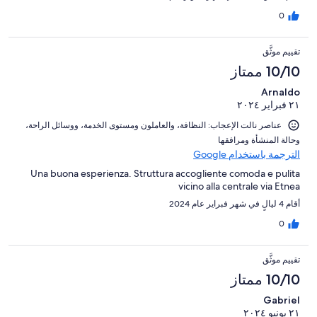
0
تقييم موثَّق
10/10 ممتاز
Arnaldo
٢١ فبراير ٢٠٢٤
عناصر نالت الإعجاب: ⁦النظافة⁩، و⁦العاملون ومستوى الخدمة⁩، و⁦وسائل الراحة⁩،
و⁦حالة المنشأة ومرافقها⁩
الترجمة باستخدام Google
Una buona esperienza. Struttura accogliente comoda e pulita
vicino alla centrale via Etnea
أقام 4 ليالٍ في شهر فبراير عام 2024
0
تقييم موثَّق
10/10 ممتاز
Gabriel
٢١ يونيو ٢٠٢٤