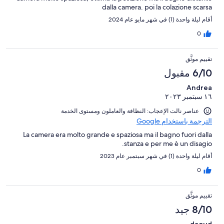
dalla camera. poi la colazione scarsa
أقام ليلة واحدة (1) في شهر مايو عام 2024
0
تقييم موثَّق
6/10 مقبول
Andrea
١٦ سبتمبر ٢٠٢٣
عناصر نالت الإعجاب: ⁦النظافة⁩ و⁦العاملون ومستوى الخدمة⁩
الترجمة باستخدام Google
La camera era molto grande e spaziosa ma il bagno fuori dalla
stanza e per me è un disagio.
أقام ليلة واحدة (1) في شهر سبتمبر عام 2023
0
تقييم موثَّق
8/10 جيد