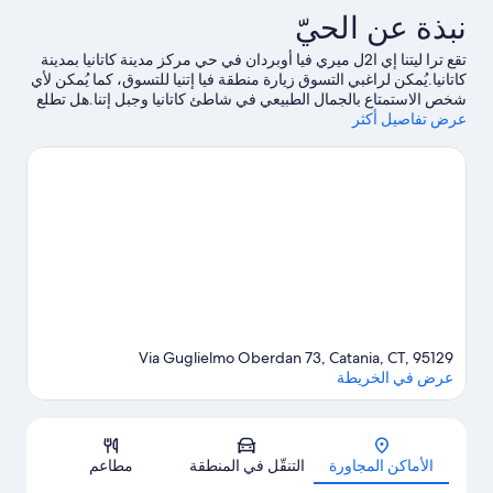
نبذة عن الحيّ
تقع ترا ليتنا إي ا2ل ميري فيا أوبردان في حي مركز مدينة كاتانيا بمدينة
كاتانيا.يُمكن لراغبي التسوق زيارة منطقة فيا إتنيا للتسوق، كما يُمكن لأي
شخص الاستمتاع بالجمال الطبيعي في شاطئ كاتانيا وجبل إتنا.هل تطلع
عرض تفاصيل أكثر
إلى الاستمتاع بحضور حدث أو مباراة في أثناء تواجدك في المدينة؟ احظ
بمشاهدة ما يُحدث في إستاد أنجيلو ماسيمينو أو استاد بالاكاتانيا.
تفضل
بزيارة أدلتنا للسفر إلى كاتانيا
Via Guglielmo Oberdan 73, Catania, CT, 95129
عرض في الخريطة
الخريطة
الأماكن المجاورة
التنقّل في المنطقة
مطاعم