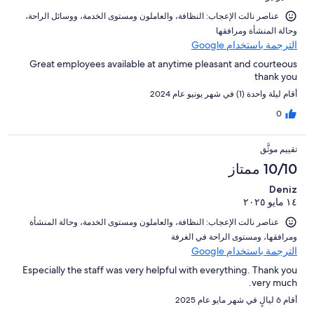
عناصر نالت الإعجاب: ⁦النظافة⁩، و⁦العاملون ومستوى الخدمة⁩، و⁦وسائل الراحة⁩،
و⁦حالة المنشأة ومرافقها⁩
الترجمة باستخدام Google
Great employees available at anytime pleasant and courteous
thank you
أقام ليلة واحدة (1) في شهر يونيو عام 2024
0
تقييم موثَّق
10/10 ممتاز
Deniz
١٤ مايو ٢٠٢٥
عناصر نالت الإعجاب: ⁦النظافة⁩، و⁦العاملون ومستوى الخدمة⁩، و⁦حالة المنشأة
ومرافقها⁩، و⁦مستوى الراحة في الغرفة⁩
الترجمة باستخدام Google
Especially the staff was very helpful with everything. Thank you
very much.
أقام 6 ليالٍ في شهر مايو عام 2025