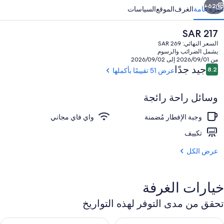
وبردان
62+
نظرة عامة
الغرف
الموقع
السياسات
السعر
SAR 217
الحالي
السعر النهائي: SAR 269
هو
يشمل الضرائب والرسوم
SAR
من 2026/09/01 إلى 2026/09/02
217
التقييمات
جيد جدًا
8.2
عرض 51 تقييمًا بأكملها
8.2 من 10
وسائل راحة رائجة
واي فاي مجانًا
وجبة الإفطار مُضمنة
واي فاي مجاني
تكييف
عرض الكل
خيارات الغرفة
تحقق من مدى التوفر لهذه التواريخ
حقق من مدى التوفر لليلة للفترة أغسطس 6 - أغسطس 7
تحقق من مدى التوفر لغد للفترة أغسطس 7 