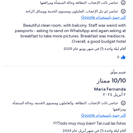
عناصر نالت الإعجاب: ⁦النظافة⁩ و⁦حالة المنشأة ومرافقها⁩
عناصر لم تنل الإعجاب: ⁦العاملون ومستوى الخدمة⁩ و⁦وسائل الراحة⁩
الترجمة باستخدام Google
Beautiful clean room, with balcony. Staff was weird with
passports - asking to send on WhatsApp and again asking at
breakfast to take more pictures. Breakfast was mediocre.
Overall, a good budget hotel.
أقام ليلة واحدة (1) في شهر يونيو عام 2025
0
تقييم موثَّق
10/10 ممتاز
Maria Fernanda
٢ أبريل ٢٠٢٤
عناصر نالت الإعجاب: ⁦النظافة⁩، و⁦العاملون ومستوى الخدمة⁩، و⁦حالة المنشأة
ومرافقها⁩
الترجمة باستخدام Google
Todo muy muy bien! Tal cual las fotos!!!!
أقام ليلة واحدة (1) في شهر أبريل عام 2024