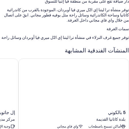
دار ضيافة تقع على مقربة من منطقة فيا إتنيا للتسوق
توفر منشأة ترا ليتنا إي ا2ل ميري فيا أوبردان، الموجودة بالقرب من كاتدرائية
كاتانيا وساحة·الكاتدرائية وسائل راحة مثل بوفيه فطور مجاني. ابقَ على اتصال
من خلال واي فاي مجاني داخل الغرفة.
سمات الغرفة
توفر جميع غرف النزلاء في منشأة ترا ليتنا إي ا2ل ميري فيا أوبردان وسائل راحة
مثل تكييف، إلى جانب وسائل راحة إنترنت لاسلكي مجاناً.
المنشآت الفندقية المشابهة
تشمل وسائل الراحة الأخرى:
غلايات كهربائية، وتدفئة، وتتاح خدمة تنظيف الغرف في أوقات محدودة
 بالكوني
إل جاتوبا
5
إل
5 بالكوني
إل جاتوب
بالكوني
جاتوباردو
بلدة كاتانيا القديمة
مركز مدينة
بلدة
هاوس
أماكن تسمح باصطحاب
واي فاي مجاني
وجبة ال
كاتانيا
مركز