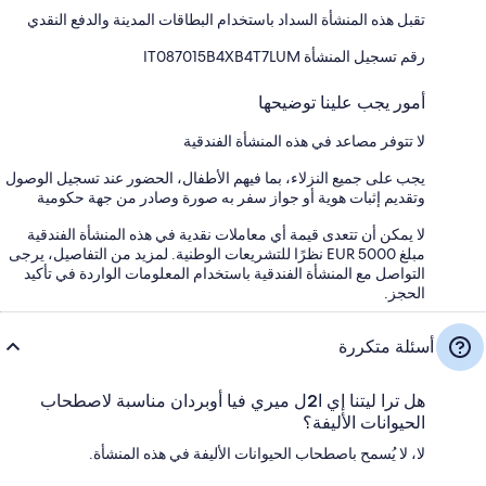
تقبل هذه المنشأة السداد باستخدام البطاقات المدينة والدفع النقدي
رقم تسجيل المنشأة ⁦IT087015B4XB4T7LUM⁩
أمور يجب علينا توضيحها
لا تتوفر مصاعد في هذه المنشأة الفندقية
يجب على جميع النزلاء، بما فيهم الأطفال، الحضور عند تسجيل الوصول
وتقديم إثبات هوية أو جواز سفر به صورة وصادر من جهة حكومية
لا يمكن أن تتعدى قيمة أي معاملات نقدية في هذه المنشأة الفندقية
مبلغ EUR 5000 نظرًا للتشريعات الوطنية. لمزيد من التفاصيل، يرجى
التواصل مع المنشأة الفندقية باستخدام المعلومات الواردة في تأكيد
الحجز.
أسئلة متكررة
هل ترا ليتنا إي ا2ل ميري فيا أوبردان مناسبة لاصطحاب
الحيوانات الأليفة؟
لا، لا يُسمح باصطحاب الحيوانات الأليفة في هذه المنشأة.