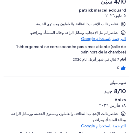
4/10 سيّئ
patrick marcel edouard
٥ مايو ٢٠٢٦
عناصر نالت الإعجاب: ⁦النظافة⁩ و⁦العاملون ومستوى الخدمة⁩
عناصر لم تنل الإعجاب: ⁦وسائل الراحة⁩ و⁦حالة المنشأة ومرافقها⁩
الترجمة باستخدام Google
l'hébergement ne correspondée pas a mes attente (salle de
bain hors de la chambre)
أقام 7 ليالٍ في شهر أبريل عام 2026
0
تقييم موثَّق
8/10 جيد
Anika
١٨ مارس ٢٠٢٦
عناصر نالت الإعجاب: ⁦النظافة⁩، و⁦العاملون ومستوى الخدمة⁩، و⁦وسائل الراحة⁩،
و⁦حالة المنشأة ومرافقها⁩
الترجمة باستخدام Google