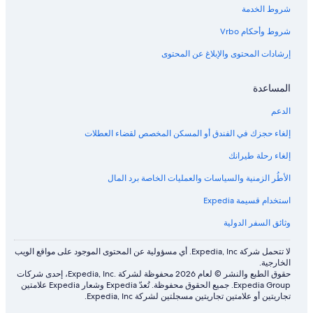
شروط الخدمة
شروط وأحكام Vrbo
إرشادات المحتوى والإبلاغ عن المحتوى
المساعدة
الدعم
إلغاء حجزك في الفندق أو المسكن المخصص لقضاء العطلات
إلغاء رحلة طيرانك
الأطُر الزمنية والسياسات والعمليات الخاصة برد المال
استخدام قسيمة Expedia
وثائق السفر الدولية
لا تتحمل شركة Expedia, Inc. أي مسؤولية عن المحتوى الموجود على مواقع الويب
الخارجية.
حقوق الطبع والنشر © لعام 2026 محفوظة لشركة .Expedia, Inc، إحدى شركات
Expedia Group. جميع الحقوق محفوظة. تُعدّ Expedia وشعار Expedia علامتين
تجاريتين أو علامتين تجاريتين مسجلتين لشركة Expedia, Inc.