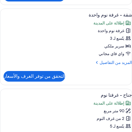
رفة
زدوجة
ستعراض
خزنة داخل الغرفة وستائر تعتيم وتجهيزات 
4
ادية
شقة - غرفة نوم واحدة
ميع
إطلالة على المدينة
ور
غرفة نوم واحدة
قة
يتّسع لـ 3
رفة
سرير ملكي
وم
واي فاي مجاني
احدة
لمزيد
المزيد من التفاصيل
ن
لتفاصيل
التحقق من توفر الغرف والأسعار
ن
قة
ستعراض
خزنة داخل الغرفة وستائر تعتيم وتجهيزات 
20
رفة
جناح - غرفتا نوم
ميع
وم
إطلالة على المدينة
احدة
ور
90 متر مربع
ناح
2 من غرف النوم
رفتا
يتّسع لـ 5