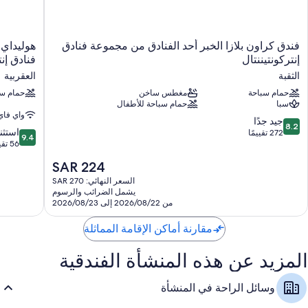
فندق
هوليداي
فندق كراون بلازا الخبر أحد الفنادق من مجموعة فنادق
هوليداي 
كراون
إن
إنتركونتيننتال
فنادق إنت
بلازا
آند
الثقبة
العقربية
الخبر
سويتس
أحد
حمام سباحة
مغطس ساخن
الخبر
حمام سب
سبا
حمام سباحة للأطفال
الفنادق
أحد
واي فاي
من
الفنادق
8.2
جيد جدًا
8.2
مجموعة
من
9.4
استثن
من
272 تقييمًا
9.4
فنادق
مجموعة
من
56 تقييمًا
10،
إنتركونتيننتال
فنادق
10،
جيد
السعر
SAR 224
الثقبة
إنتركونتينن
استثنائي،
جدًا،
الحالي
العقربية
56
السعر النهائي: SAR 270
272
هو
يشمل الضرائب والرسوم
تقييمًا
تقييمًا
SAR
من 2026/08/22 إلى 2026/08/23
224
مقارنة أماكن الإقامة المماثلة
المزيد عن هذه المنشأة الفندقية
وسائل الراحة في المنشأة