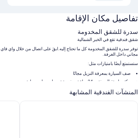
تفاصيل مكان الإقامة
سدرة للشقق المخدومة
شقق فندقية تقع في الخبر الشمالية
توفر سدرة للشقق المخدومة كل ما تحتاج إليه.ابقَ على اتصال من خلال واي فاي
مجاني داخل الغرفة.
ستستمتع أيضًا بامتيازات مثل:
صف السيارة بمعرفة النزيل مجانًا
مكتب استقبال مفتوح 24 ساعة، وخدمة توصيل وجبات محلية، ومصعد
المنشآت الفندقية المشابهة
سمات الغرفة
توفر جميع الغرف الـ 69 وسائل راحة مثل مدافئ، إلى جانب مزايا مثل إنترنت
ندق كراون بلازا الخبر أحد الفنادق من مجموعة فنادق إنتركونتيننتال
هوليداي إن
لاسلكي مجاناً وخزنات.
تشمل وسائل الراحة الإضافية:
مجففات شعر وشامبو
دواليب/خزائن ملابس، وشرفات، وخدمة تنظيف الغرف (عند الطلب)