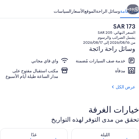
ابق
التالي
59+
نظرة عامة
وسائل الراحة
الموقع
الأسعار
السياسات
السعر
SAR 173
الحالي
السعر النهائي: SAR 205
هو
يشمل الضرائب والرسوم
SAR
من 2026/08/16 إلى 2026/08/17
173
وسائل راحة رائجة
خدمة صف السيارات مُضمنة
واي فاي مجاني
مدفأة
مكتب استقبال مفتوح على
الردهة
مدار الساعة طيلة أيام الأسبوع
عرض الكل
خيارات الغرفة
تحقق من مدى التوفر لهذه التواريخ
حقق من مدى التوفر لليلة للفترة أغسطس 9 - أغسطس 10
تحقق من مدى التوفر لغد للفترة أغسطس 10 -
الليلة
غدًا