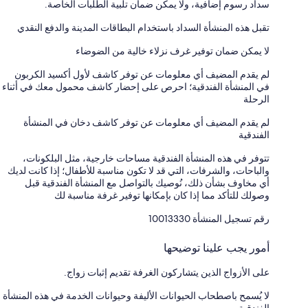
سداد رسوم إضافية، ولا يمكن ضمان تلبية الطلبات الخاصة.
تقبل هذه المنشأة السداد باستخدام البطاقات المدينة والدفع النقدي
لا يمكن ضمان توفير غرف نزلاء خالية من الضوضاء
لم يقدم المضيف أي معلومات عن توفر كاشف لأول أكسيد الكربون
في المنشأة الفندقية؛ احرص على إحضار كاشف محمول معك في أثناء
الرحلة
لم يقدم المضيف أي معلومات عن توفر كاشف دخان في المنشأة
الفندقية
تتوفر في هذه المنشأة الفندقية مساحات خارجية، مثل البلكونات،
والباحات، والشرفات، التي قد لا تكون مناسبة للأطفال؛ إذا كانت لديك
أي مخاوف بشأن ذلك، نُوصيك بالتواصل مع المنشأة الفندقية قبل
وصولك للتأكد مما إذا كان بإمكانها توفير غرفة مناسبة لك
رقم تسجيل المنشأة ⁦10013330⁩
أمور يجب علينا توضيحها
على الأزواج الذين يتشاركون الغرفة تقديم إثبات زواج.
لا يُسمح باصطحاب الحيوانات الأليفة وحيوانات الخدمة في هذه المنشأة
الفندقية