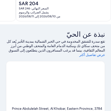
السعر
SAR 204
دًا،
7
الحالي
3
تقييمات
السعر النهائي: SAR 246
هو
يشمل الضرائب والرسوم
قييمًا
SAR
من 2026/08/10 إلى 2026/08/11
204
نبذة عن الحيّ
تقع سدرة للشقق المخدومة في حي الخبر الشمالية بمدينة الخُبر.يُعد كل
من متحف سكاي تك ومكتبة الدمام العامة والمتحف الوطني من أبرز
المعالم الثقافية، بينما قد يرغب المسافرون الذين يتطلعون إلى التسوق
عرض تفاصيل أكثر
في زيارة كل من مركز الرحمانية ومجمع أجدان ووك.هل تطلع إلى
الاستمتاع بحضور حدث أو مباراة في أثناء تواجدك في المدينة؟ احظ
بمشاهدة ما يُحدث في الصالات الرياضية الخضراء بالدمام أو مهارة
كارتنج.
تفضل بزيارة أدلتنا للسفر إلى الخُبر
3784 Prince Abdulelah Street, Al Khobar, Eastern Province,