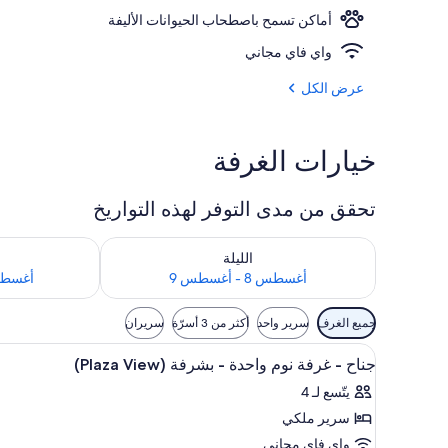
أماكن تسمح باصطحاب الحيوانات الأليفة
إطلالة على ال
واي فاي مجاني
عرض الكل
خيارات الغرفة
تحقق من مدى التوفر لهذه التواريخ
تحقق من مدى التوفر لليلة للفترة أغسطس 8 - أغسطس 9
تحقق من مدى التوفر
الليلة
أغسطس 8 - أغسطس 9
أغسطس 9 - أغ
عوامل
جميع الغرف
سرير واحد
أكثر من 3 أسرّة
سريران
التصفية
استعراض
1 غرفة نوم وملاءات للفراش لا تسبب الحساسية وأسرّة سليكت كومفورت
المتاحة
13
جناح - غرفة نوم واحدة - بشرفة (Plaza View)
جميع
للغرف
يتّسع لـ 4
صور
سرير ملكي
جناح
-
واي فاي مجاني