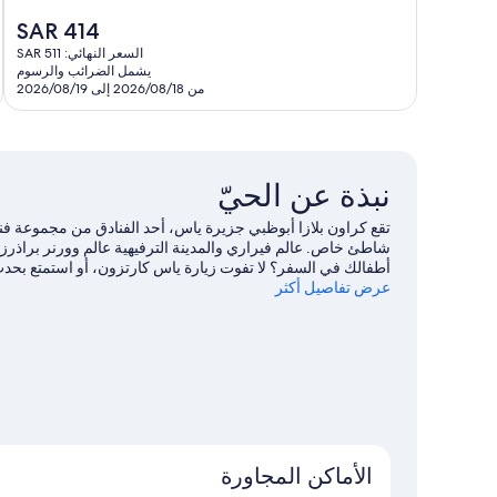
رائع،
م
السعر
SAR 414
4
406
الحالي
تقييمات
ت
السعر النهائي: SAR 511
هو
يشمل الضرائب والرسوم
SAR
من 2026/08/18 إلى 2026/08/19
414
نبذة عن الحيّ
تقع كراون بلازا أبوظبي جزيرة ياس، أحد الفنادق من مجموعة فنا
شاطئ خاص. عالم فيراري والمدينة الترفيهية عالم وورنر براذ
أطفالك في السفر؟ لا تفوت زيارة ياس كارتزون، أو استمتع 
عرض تفاصيل أكثر
الأنشطة المتوفرة في المنطقة، بما في ذلك الجولف، وركوب ق
الأماكن المجاورة