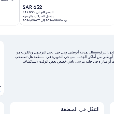
متاز،
10،
السعر
SAR 652
58
استثنائي،
الحالي
قييمًا
السعر النهائي: SAR 805
116
هو
يشمل الضرائب والرسوم
تقييمًا
SAR
من 2026/09/06 إلى 2026/09/07
652
دق إنتركونتيننتال بمدينة أبوظبي وهي في الحي الترفيهي وبالقرب من
رز أبوظبي من أماكن الجذب السياحي الشهيرة في المنطقة.هل تصطحب
بحدث أو مباراة في حلبة مرسى ياس.خصص بعض الوقت لاستكشاف
وارب التجديف، ورحلات سفاري.
تفضل بزيارة أدلتنا للسفر إلى أبوظبي
ﺠ
ع
التنقّل في المنطقة