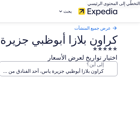
التخطّي إلى المحتوى الرئيسي
بحث
عرض جميع المنشآت
كراون بلازا أبوظبي جزيرة 
منشأة
فندقية
اختيار تواريخ لعرض الأسعار
مصنفة
إلى أين؟
بـ
5.0
معرض
نجوم
صور
كراون
بلازا
أبوظبي
جزيرة
ياس،