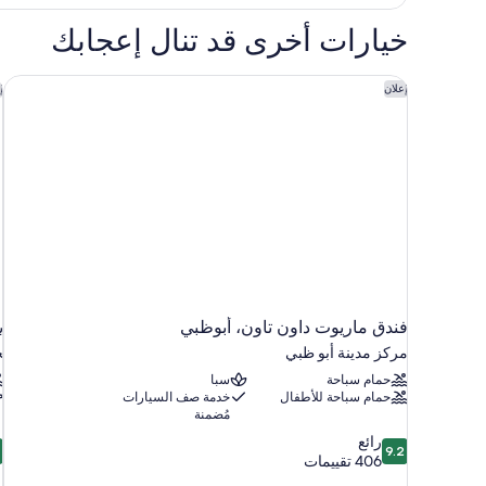
View)
غرفة
ديلوكس
خيارات أخرى قد تنال إعجابك
-
سريران
فرديان
فندق ماريوت داون تاون، أبوظبي
ي
إعلان
إ
منفصلان
(Plaza
View)
فندق ماريوت داون تاون، أبوظبي
ي
مركز مدينة أبو ظبي
ﺠ
حمام سباحة
سبا
حمام سباحة للأطفال
خدمة صف السيارات
مُضمنة
8
9.2
رائع
8
9.2
من
م
406 تقييمات
10،