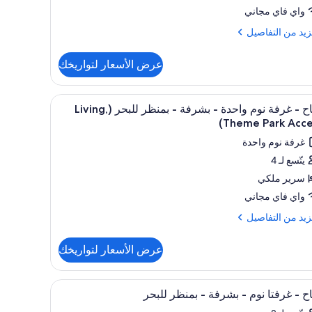
واي فاي مجاني
فة
م
زيد
زيد من التفاصيل
حدة
فاصيل
عرض الأسعار لتواريخك
طبخ
ح
غر
تعراض
1 غرفة نوم وملاءات للفراش لا تسبب الحساسية وأسرّة سليكت كومفورت
12
ة
(Pla
جناح - غرفة نوم واحدة - بشرفة - بمنظر للبحر (Living,
يع
Theme Park Acces
Vie
دة
ر
Livi
غرفة نوم واحدة
اح
بخ
Dini
يتّسع لـ 4
غر
سرير ملكي
فة
(Pl
Vi
م
واي فاي مجاني
Livi
حدة
زيد
زيد من التفاصيل
Dini
فاصيل
رفة
عرض الأسعار لتواريخك
ح
نظر
تعراض
1 غرفة نوم وملاءات للفراش لا تسبب الحساسية وأسرّة سليكت كومفورت
14
ة
حر
ح - غرفتا نوم - بشرفة - بمنظر للبحر
يع
(Livin