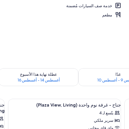
خدمة صف السيارات مُضمنة
بحر/الشاطئ
مطعم
 لغد للفترة أغسطس 9 - أغسطس 10
تحقق من مدى التوفر لعطلة نهاية هذا الأسبوع للفت
غدًا
عطلة نهاية هذا الأسبوع
سطس 10
أغسطس 14 - أغسطس 16
استعراض
1 غرفة نوم وملاءات للفراش لا تسبب الحساسية وأسرّة سليكت كومفورت
اس
6
جناح - غرفة نوم واحدة (Plaza View, Living)
جميع
جم
ng)
يتّسع لـ 4
صور
صو
سرير ملكي
جناح
جن
-
-
واي فاي مجاني