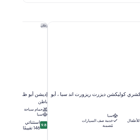
لاكشري كوليكشن ديزرت ريزورت اند سبا ، أبو ظبي
إديشن أبو ظبي
إعلان
الوثبة، إيه لاكشري كوليكشن ديزرت ريزورت اند سبا ، أبو
إديشن أبو ظبي
باطن
حمام سباحة
سبا
سبا
للأطفال
خدمة صف السيارات
9.8
استثنائي
9.8
مُضمنة
من
146 تقييمًا
10،
استثنائي،