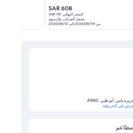
146
السعر
SAR 608
تقييمًا
الحالي
السعر النهائي: SAR 751
هو
يشمل الضرائب والرسوم
SAR
من 2026/08/09 إلى 2026/08/10
608
ﺯﻴﺭﺓ ﻴﺎﺱ, أبو ظبي, 41880
رض في الخريطة
الخريطة
مطاعم