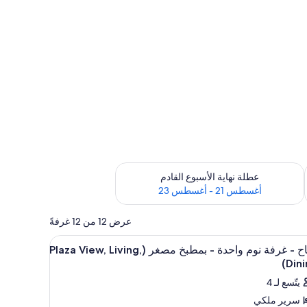
رة أغسطس 14 - أغسطس 16
تحقق من مدى التوفر لعطلة نهاية الأسبوع القادم للفترة أغسطس 21 - أغسطس 23
عطلة نهاية الأسبوع القادم
أغسطس 21 - أغسطس 23
عرض 12 من 12 غرفةً
تعراض
1 غرفة نوم وملاءات للفراش لا تسبب الحساسية وأسرّة سليكت كومفورت
8
جناح - غرفة نوم واحدة - بمطبخ مصغر (Plaza View, Living,
يع
Dini
ر
يتّسع لـ 4
اح
سرير ملكي