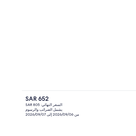
منطقة الجلوس في الردهة
السعر
SAR 652
الحالي
السعر النهائي: SAR 805
هو
يشمل الضرائب والرسوم
زهات
الردهة
SAR
من 2026/09/06 إلى 2026/09/07
652