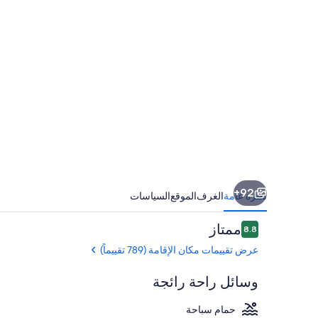
أحد
الفنادق
من
مجموعة
فنادق
إنتركونتيننتال
92+
نظرة عامة
الغرف
الموقع
السياسات
التقييمات
ممتاز
8.8
8.8 من 10
عرض تقييمات مكان الإقامة (789 تقييماً)
وسائل راحة رائجة
حمام سباحة